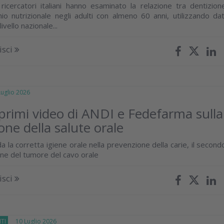
icercatori italiani hanno esaminato la relazione tra dentizion
hio nutrizionale negli adulti con almeno 60 anni, utilizzando dat
 livello nazionale...
isci
glio 2026
 primi video di ANDI e Fedefarma sulla
ne della salute orale
da la corretta igiene orale nella prevenzione della carie, il second
one del tumore del cavo orale
isci
TI
10 Luglio 2026