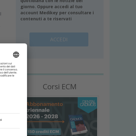
quotidiana con le notizie del
giorno. Oppure accedi al tuo
account Medikey per consultare i
l
contenuti a te riservati
ACCEDI
Corsi ECM
o