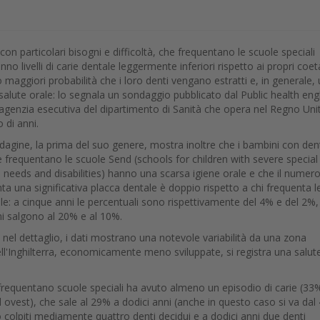
con particolari bisogni e difficoltà, che frequentano le scuole speciali
anno livelli di carie dentale leggermente inferiori rispetto ai propri coet
maggiori probabilità che i loro denti vengano estratti e, in generale,
salute orale: lo segnala un sondaggio pubblicato dal Public health en
'agenzia esecutiva del dipartimento di Sanità che opera nel Regno Uni
 di anni.
dagine, la prima del suo genere, mostra inoltre che i bambini con den
he frequentano le scuole Send (schools for children with severe special
 needs and disabilities) hanno una scarsa igiene orale e che il numero
ta una significativa placca dentale è doppio rispetto a chi frequenta l
ole: a cinque anni le percentuali sono rispettivamente del 4% e del 2%,
ni salgono al 20% e al 10%.
 nel dettaglio, i dati mostrano una notevole variabilità da una zona
dell'Inghilterra, economicamente meno sviluppate, si registra una salut
 frequentano scuole speciali ha avuto almeno un episodio di carie (33
d ovest), che sale al 29% a dodici anni (anche in questo caso si va da
 colpiti mediamente quattro denti decidui e a dodici anni due denti