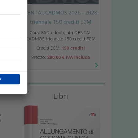
DENTAL CADMOS 2026 - 2028
triennale 150 crediti ECM
Corsi FAD odontoiatri DENTAL
CADMOS triennale 150 crediti ECM
a
Crediti ECM:
150 crediti
Prezzo:
280,00 € IVA inclusa
Libri
a
i