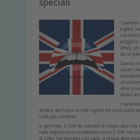
speciali
I bambini 
inglesi, h
ma hanno 
peggiore 
(Phe), un
da un paio
Questa in
cariati c
education
chi presen
altre scu
dodici an
Esaminati
all'altra del Paese e nelle regioni del nord-ovest 
orale più scadente.
In generale, il 22% dei bambini di cinque anni che
nelle regioni nord-occidentali contro il 10% nel su
al 22%). Nei bambini con carie, a cinque anni sono