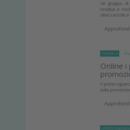
Un gruppo di r
residua e risc
clinici raccolti a
Approfond
CRONACA
15 Lu
Online i
promozio
Il primo riguar
sulla prevenzi
Approfond
APPROFONDIMEN