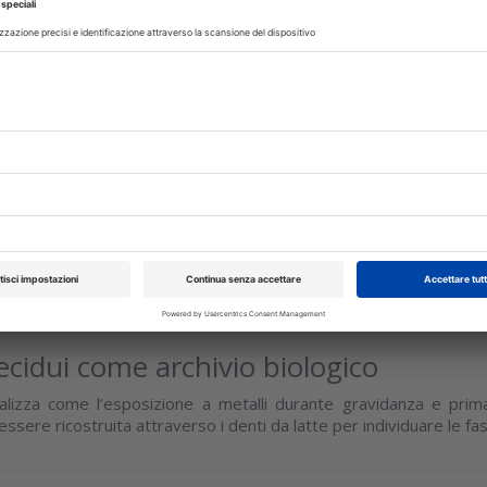
REVENZIONE
03 Giugno 2026
ento dentale ottico: ruolo del blue
nei dentifrici
ta-analisi degli studi clinici sull’efficacia nella modifica dell
atica dentale e sulla sicurezza delle formulazioni
isci
 Maggio 2026
decidui come archivio biologico
alizza come l’esposizione a metalli durante gravidanza e prim
essere ricostruita attraverso i denti da latte per individuare le fas