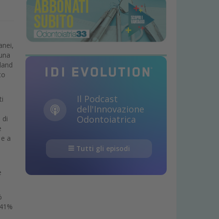
anei,
 una
gland
to
Il Podcast
ti
dell'Innovazione
Odontoiatrica
 di
e
 e a
Tutti gli episodi
e
%
l 41%