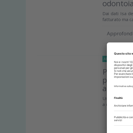
odontoia
Dai dati Isa de
fatturato ma cal
Approfond
APPROFONDIMEN
Parodont
prevenzi
anche l’
Una ricerca ha 
a considerare l
Approfond