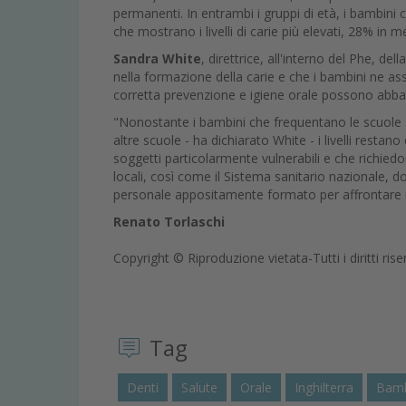
permanenti. In entrambi i gruppi di età, i bambin
che mostrano i livelli di carie più elevati, 28% in 
Sandra White
, direttrice, all'interno del Phe, de
nella formazione della carie e che i bambini ne ass
corretta prevenzione e igiene orale possono abba
"Nonostante i bambini che frequentano le scuole s
altre scuole - ha dichiarato White - i livelli res
soggetti particolarmente vulnerabili e che richiedo
locali, così come il Sistema sanitario nazionale, d
personale appositamente formato per affrontare n
Renato Torlaschi
Copyright © Riproduzione vietata-Tutti i diritti rise
Tag
Denti
Salute
Orale
Inghilterra
Bamb