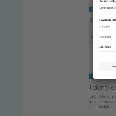
O33
IGIENE-E-P
Sbiancam
covarine 
Revisione e me
percezione crom
Approfond
O33
RICERCA
15
I denti 
Uno studio an
infanzia possa 
più sensibili...