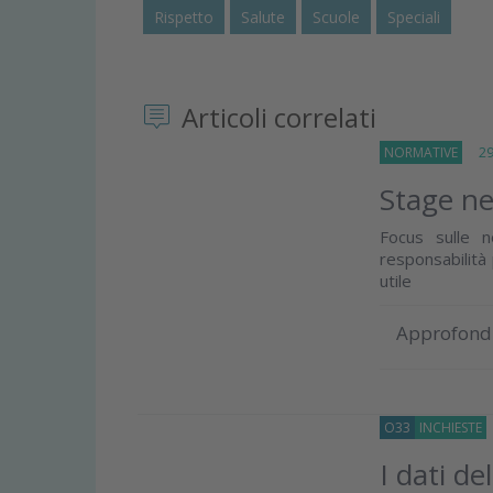
Rispetto
Salute
Scuole
Speciali
Articoli correlati
NORMATIVE
29 L
Stage ne
Focus sulle 
responsabilità
utile
Approfond
O33
INCHIESTE
I dati de