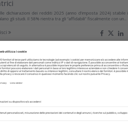
trici
lle dichiarazioni dei redditi 2025 (anno d’imposta 2024) stabile i
ano gli studi. Il 58% rientra tra gli “affidabili” fiscalmente con un...
isci
TI
05 Giugno 2026
ite e sostenibilità: quando la
one migliora non solo la salute ma
ambiente
valutato l’impatto ambientale della malattia parodontale invitand
a malattia e la cura da una nuova prospettiva clinica
isci