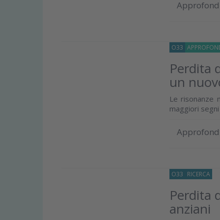
Approfond
O33
APPROFOND
Perdita 
un nuovo
Le risonanze 
maggiori segni
Approfond
O33
RICERCA
16
Perdita 
anziani