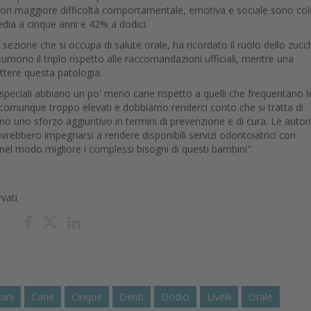
i con maggiore difficoltà comportamentale, emotiva e sociale sono co
media a cinque anni e 42% a dodici.
lla sezione che si occupa di salute orale, ha ricordato il ruolo dello zuc
umono il triplo rispetto alle raccomandazioni ufficiali, mentre una
ttere questa patologia.
peciali abbiano un po' meno carie rispetto a quelli che frequentano l
tano comunque troppo elevati e dobbiamo renderci conto che si tratta
di
no uno sforzo aggiuntivo in termini di prevenzione e di cura. Le autor
ovrebbero impegnarsi a rendere disponibili servizi odontoiatrici con
el modo migliore i complessi bisogni di questi bambini".
rvati
ini
Carie
Cinque
Denti
Dodici
Livelli
Orale