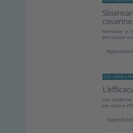
O33
IGIENE-E-P
Sbiancam
covarine 
Revisione e me
percezione crom
Approfond
O33
IGIENE-E-P
L’efficac
Uno studio ha c
per essere effi
Approfond