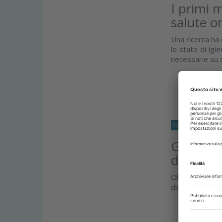
I primi 
salute o
Una ricerca ha e
lo stato di igi
necessarie su s
Approfond
O33
IGIENE-E-P
Gestione 
dentifric
Obiettivo del
disponibili per
Approfond