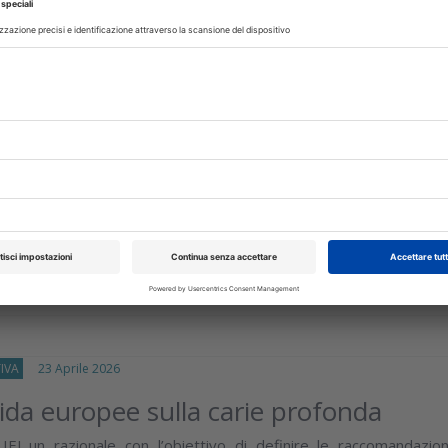
IA
29 Aprile 2026
della carie in odontoiatria pediatrica:
degli scanner intraorali con
enza
valutato i risultati tra esame visivo tradizionale e modelli 3
anner intraorali, con e senza fluorescenza, analizzando l’influenz
isci
IVA
23 Aprile 2026
ida europee sulla carie profonda
IEJ un razionale con l’obiettivo di definire le raccomandazion