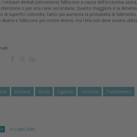
I restauri dentali (otturazioni) falliscono a causa dell'eccessiva usura
 di ritenzione o per una carie secondaria. Quanto maggiore è la dimens
 di superfici coinvolte, tanto più aumenta la probabilità di fallimento.
diversi e falliscono per motivi diversi, ma l'età non deve essere utiliz
rvati
enti
Restauri
Rischi
Sigillanti
Tecniche
Trattamento
IA
21 Luglio 2026