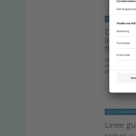
O33
PEDODONZ
Diagnosi 
il ruolo 
fluoresc
Uno studio ha 
ottenuti con sc
di soglia...
Approfond
O33
CONSERVAT
Linee gu
Pubblicato su 