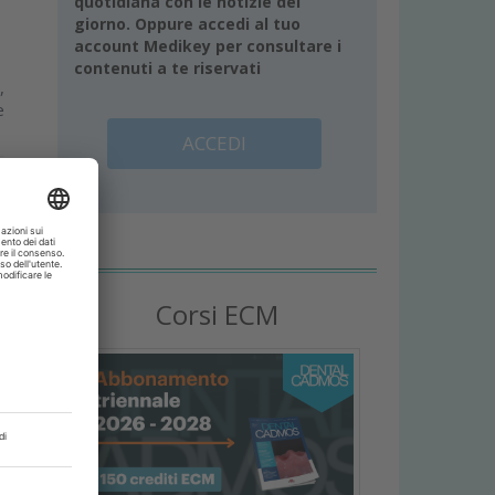
quotidiana con le notizie del
giorno. Oppure accedi al tuo
account Medikey per consultare i
contenuti a te riservati
,
e
ACCEDI
Corsi ECM
i