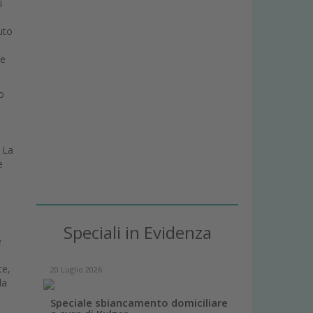
i
uto
ne
o
. La
e
Speciali in Evidenza
e
te,
20 Luglio 2026
la
Speciale sbiancamento domiciliare