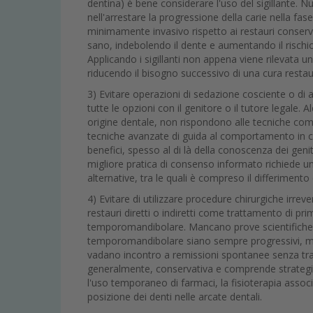
dentina) è bene considerare l'uso del sigillante. Nu
nell'arrestare la progressione della carie nella fase
minimamente invasivo rispetto ai restauri conserv
sano, indebolendo il dente e aumentando il rischi
Applicando i sigillanti non appena viene rilevata una
riducendo il bisogno successivo di una cura restau
3) Evitare operazioni di sedazione cosciente o di 
tutte le opzioni con il genitore o il tutore legale
origine dentale, non rispondono alle tecniche com
tecniche avanzate di guida al comportamento in ca
benefici, spesso al di là della conoscenza dei genit
migliore pratica di consenso informato richiede u
alternative, tra le quali è compreso il differimento
4) Evitare di utilizzare procedure chirurgiche irrev
restauri diretti o indiretti come trattamento di prim
temporomandibolare. Mancano prove scientifiche atte
temporomandibolare siano sempre progressivi, ment
vadano incontro a remissioni spontanee senza tra
generalmente, conservativa e comprende strategie
l'uso temporaneo di farmaci, la fisioterapia associ
posizione dei denti nelle arcate dentali.