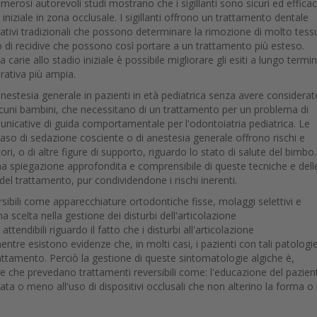
merosi autorevoli studi mostrano che i sigillanti sono sicuri ed efficac
 iniziale in zona occlusale. I sigillanti offrono un trattamento dentale
ativi tradizionali che possono determinare la rimozione di molto tess
o di recidive che possono così portare a un trattamento più esteso.
 carie allo stadio iniziale è possibile migliorare gli esiti a lungo termi
rativa più ampia.
anestesia generale in pazienti in età pediatrica senza avere considerat
. Alcuni bambini, che necessitano di un trattamento per un problema di
unicative di guida comportamentale per l'odontoiatria pediatrica. Le
so di sedazione cosciente o di anestesia generale offrono rischi e
ori, o di altre figure di supporto, riguardo lo stato di salute del bimbo
na spiegazione approfondita e comprensibile di queste tecniche e dell
 del trattamento, pur condividendone i rischi inerenti.
ersibili come apparecchiature ortodontiche fisse, molaggi selettivi e
a scelta nella gestione dei disturbi dell'articolazione
ndibili riguardo il fatto che i disturbi all'articolazione
re esistono evidenze che, in molti casi, i pazienti con tali patologi
ttamento. Perciò la gestione di queste sintomatologie algiche è,
 che prevedano trattamenti reversibili come: l'educazione del pazien
ata o meno all'uso di dispositivi occlusali che non alterino la forma o 