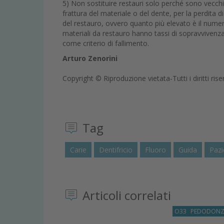
5) Non sostituire restauri solo perché sono vecchi. 
frattura del materiale o del dente, per la perdita
del restauro, ovvero quanto più elevato è il numero
materiali da restauro hanno tassi di sopravvivenza 
come criterio di fallimento.
Arturo Zenorini
Copyright © Riproduzione vietata-Tutti i diritti rise
Tag
Carie
Dentifricio
Fluoro
Guida
Pazi
Articoli correlati
O33
PEDODONZ