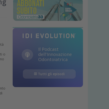
ng
età
Il Podcast
dell'Innovazione
ti o
Odontoiatrica
ano
Tutti gli episodi
ento
di