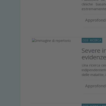
cliniche bas
estremamente p
Approfond
O33
RICERCA
02
Severe i
evidenze 
Una ricerca cer
indipendenteme
delle malattie, 
Approfond