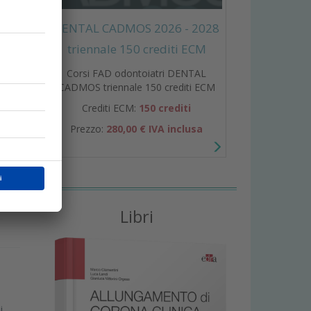
DENTAL CADMOS 2026 - 2028
triennale 150 crediti ECM
Corsi FAD odontoiatri DENTAL
CADMOS triennale 150 crediti ECM
Crediti ECM:
150 crediti
Prezzo:
280,00 € IVA inclusa
D
a
Libri
i