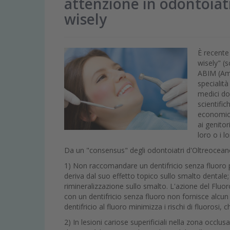
attenzione in odontoiat
wisely
È recente
wisely" (
ABIM (Ame
specialità
medici do
scientific
economico
ai genitor
loro o i lo
Da un "consensus" degli odontoiatri d'Oltreoceano
1) Non raccomandare un dentifricio senza fluoro pe
deriva dal suo effetto topico sullo smalto dentale; s
rimineralizzazione sullo smalto. L'azione del Fluo
con un dentifricio senza fluoro non fornisce alcun
dentifricio al fluoro minimizza i rischi di fluoros
2) In lesioni cariose superificiali nella zona occl