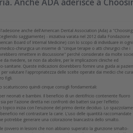
ria. Anche ADA aderisce a Choosi
 l'adesione anche dell'American Dental Association (Ada) a "Choosing
scegliendo saggiamente) - iniziativa varata nel 2012 dalla Fondazione
rican Board of Internal Medicine) con lo scopo di individuare in ogni
 medico-chirurgica un insieme di "cinque terapie o atti chirurgici che i
vrebbero rimettere in discussione" perché considerate da molte soci
he da rivedere, se non da abolire, per le implicazioni cliniche ed
-sanitarie. Queste indicazioni dovrebbero fornire una guida ai pazien
i per valutare l'appropriatezza delle scelte operate dai medici che cur
ro figli.
 scaturiscono quindi cinque consigli fondamentali:
r neonati e bambini. Il beneficio di un dentifricio contenente fluoro
ia per l'azione diretta nei confronti dei batteri sia per l'effetto
ro topico inizia con l'eruzione del primo dente deciduo. Lo spazzolam
 beneficio nel contrastare la carie. L'uso delle quantità raccomandate 
i, che potrebbe generare una colorazione biancastra dello smalto.
usale (ovvero in lesioni che non abbiano superato la giunzione smalto-