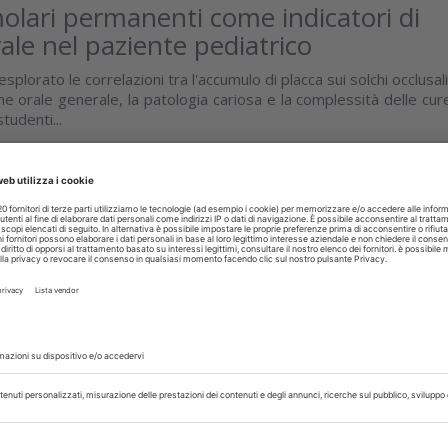
molari permanenti come indicatori di
rale nel paziente pediatrico
splorato le correlazioni tra l'accumulo di placca sui solchi occlusali
ene orale generale, la patologia cariosa e la complessità delle cur
tudenti...
isci
REVENZIONE
30 Aprile 2026
della carie radicolare: il ruolo dei
i nella pratica clinica
la ricerca è stato analizzare comparativamente le formulazion
 comprendere il loro potenziale nella gestione clinica non invasiva
isci