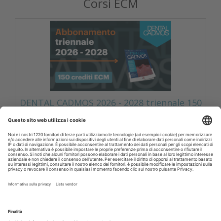
Corsi ECM
DENTAL CADMOS 2026 - 2028 triennale 150
crediti ECM
Corsi FAD odontoiatri DENTAL CADMOS triennale 150
crediti ECM
Crediti ECM:
150 crediti
Prezzo:
280,00 € IVA inclusa