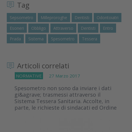
Tag
Sepsometro
Milleproroghe
Dentisti
Odontoiatri
Esoneri
Obbligo
Attraverso
Dentisti
Entro
Prada
Sistema
Spesometro
Tessera
Articoli correlati
NORMATIVE
27 Marzo 2017
Spesometro non sono da inviare i dati
gi&agrave; trasmessi attraverso il
Sistema Tessera Sanitaria. Accolte, in
parte, le richieste di sindacati ed Ordine