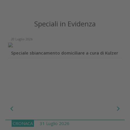
Speciali in Evidenza
17 Dicembre 2025
zer
Case report con linee implantari DentalTech
CRONACA
31 Luglio 2026