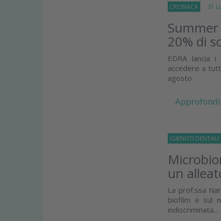
CRONACA
31 Lug
Summer E
20% di sc
EDRA lancia i
accedere a tutt
agosto
Approfondi
IGIENISTI DENTALI
Microbiom
un alleat
La prof.ssa Nar
biofilm e sul 
indiscriminata...