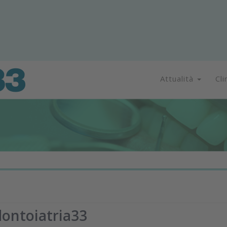
Attualità
Cli
ontoiatria33