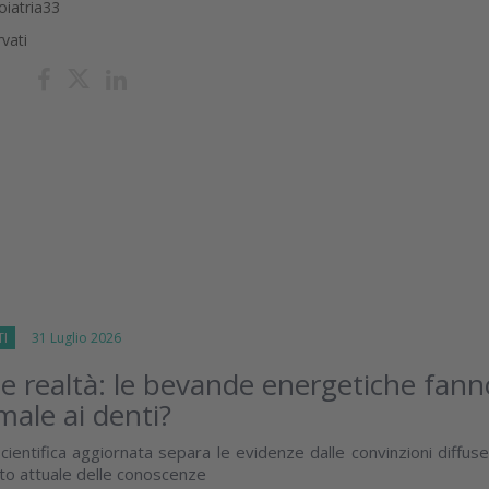
oiatria33
rvati
TI
31 Luglio 2026
 e realtà: le bevande energetiche fann
male ai denti?
cientifica aggiornata separa le evidenze dalle convinzioni diffus
ato attuale delle conoscenze