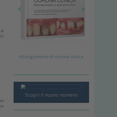
di
 25
Allungamento di corona clinica
Scopri il nuovo numero
del
ne