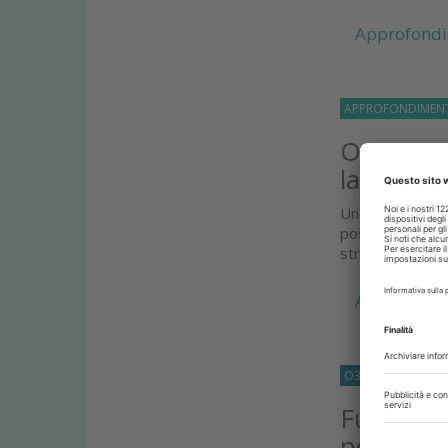
Approfondi
APPROFONDIMEN
Organizza
lavoro in
Uno studio evid
possa migliorar
stress e tempi..
Approfondi
O33
APPROFOND
Fumo e s
per la sa