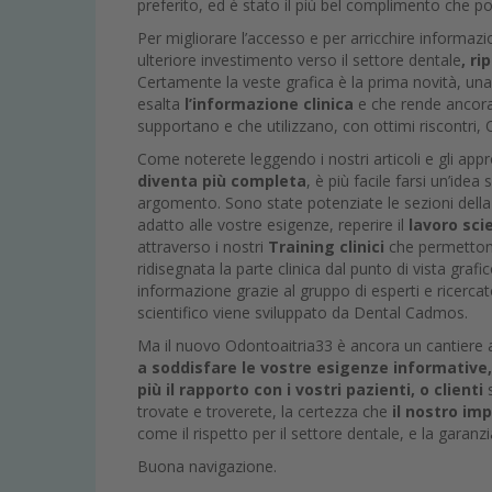
preferito, ed è stato il più bel complimento che p
Per migliorare l’accesso e per arricchire informazi
ulteriore investimento verso il settore dentale
, r
Certamente la veste grafica è la prima novità, un
esalta
l’informazione clinica
e che rende ancor
supportano e che utilizzano, con ottimi riscontri,
Come noterete leggendo i nostri articoli e gli appr
diventa più completa
, è più facile farsi un’idea
argomento. Sono state potenziate le sezioni dell
adatto alle vostre esigenze, reperire il
lavoro sci
attraverso i nostri
Training clinici
che permettono
ridisegnata la parte clinica dal punto di vista graf
informazione grazie al gruppo di esperti e ricercato
scientifico viene sviluppato da Dental Cadmos.
Ma il nuovo Odontoaitria33 è ancora un cantiere
a soddisfare le vostre esigenze informative, 
più il rapporto con i vostri pazienti, o clienti
trovate e troverete, la certezza che
il nostro im
come il rispetto per il settore dentale, e la garan
Buona navigazione.