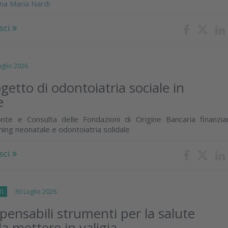
na Maria Nardi
sci
lio 2026
ogetto di odontoiatria sociale in
e
te e Consulta delle Fondazioni di Origine Bancaria finanzia
ing neonatale e odontoiatria solidale
sci
TI
30 Luglio 2026
spensabili strumenti per la salute
a mettere in valigia