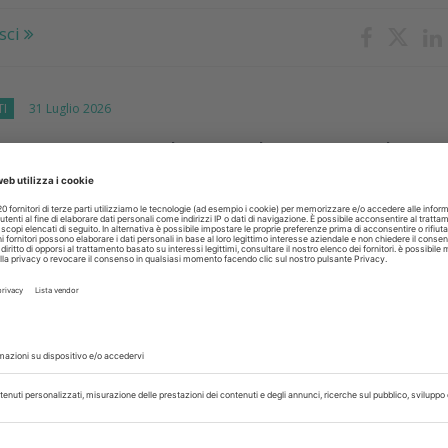
sci
TI
31 Luglio 2026
zione e tecnologia ridisegnano il
 laboratorio
enzia come l'integrazione tra Lean Management e strumenti digit
e l'organizzazione dei laboratori odontotecnici, riducendo erro
.
sci
IMENTI
31 Luglio 2026
igarette elettroniche: le conseguenze
lute delle gengive