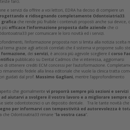
oteste farci.
one e servizi da offrire a voi lettori, EDRA ha deciso di compiere un
iprogettando e ridisegnando completamente Odontoiatria33
.
a
grafica
che rende più fruibile i contenuti proposti anche sui device, 
a più
efficace l’informazione proposta dalle aziende
che ci
 Odontoiatria33 per comunicare le loro novità ed i servizi.
ofondimenti, l’informazione proposta non si limita alla notizia scelta
 sul tema grazie agli articoli correlati che il sistema vi proporne sullo s
a
formazione
, dei
servizi
, è ancora più agevole scegliere il
corso Fa
entifico
pubblicato su Dental Cadmos che vi interessa, aggiornarsi
 di ottenere crediti ECM concessi per l’autoformazione. Completam
ico rimanendo fedele alla linea editoriale che vuole la clinica tratta com
ri guidati dal prof.
Massimo Gagliani
, mentre l’approfondimento
 aperto che giornalmente
vi proporrà sempre più sezioni e servizi u
ad aiutarvi a svolgere il vostro lavoro e a migliorare sempre d
se siete odontotecnici o un deposito dentale. Tra le tante novità che
pegno per informarvi con tempestività ed autorevolezza è tot
zia che Odontoiatria33 rimane “
la vostra casa
”.