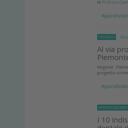
di
Prof.ssa Gian
Approfondi
CRONACA
30 Lug
Al via pr
Piemont
Regione Piemon
progetto screen
Approfondi
APPROFONDIMEN
I 10 indi
dentale d