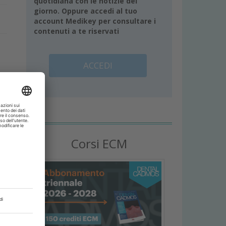
quotidiana con le notizie del
giorno. Oppure accedi al tuo
account Medikey per consultare i
contenuti a te riservati
ACCEDI
ali
ri,
Corsi ECM