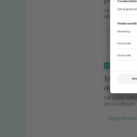
La parodontit
approfondiment
Approfondi
CRONACA
31 Lug
Medicina 
aperto: 
Dal primo sette
ad ora attivate
Approfondi