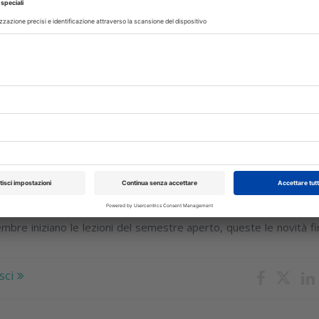
e resta strettamente legata al tabacco, se ne parla in 
o dell’ European Federation of Periodontology
sci
lio 2026
e odontoiatria, iscrizioni al semestre
domande entro il 3 agosto
mbre iniziano le lezioni del semestre aperto, queste le novità f
sci