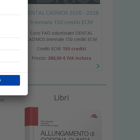
un
DENTAL CADMOS 2026 - 2028
triennale 150 crediti ECM
Corsi FAD odontoiatri DENTAL
CADMOS triennale 150 crediti ECM
Crediti ECM:
150 crediti
Prezzo:
280,00 € IVA inclusa
Libri
ino