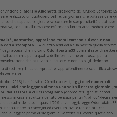
convinzione di
Giorgio Albonetti
, presidente del Gruppo Editoriale 
ere realizzato un quotidiano online, un giornale che potesse dare qu
umento che sapesse cogliere e raccontare le sue peculiarità e potesse
ativa, con i siti all-news che informano l’intera area medica, e che
ttualità, normative, approfondimenti corrono sul web e non
lla carta stampata
. A quattro anni dalla sua nascita quella scom
i) degli accessi che indicano
Odontoiatria33 come il sito di settor
ziali utenti) ma per la qualità dell’informazione proposta, per la
considerazione che istituzioni di settore, e non solo, gli dedicano.
alità di settore (clinica compresa) e l’approfondimento scientifico attra
a voi lettori.
ttobre 2013) ha sfiorato i 20 mila accessi,
oggi quel numero di
utenti unici che leggono almeno una volta il nostro giornale (70
ori del settore a cui ci rivolgiamo
(odontoiatri, igienisti dentali,
messo in crisi la struttura del sito pensata per un “traffico” decisame
le abitudini dei lettori, quasi il 70% di voi, oggi, legge Odontoiatria33
nni incontrandovi a convegni ed eventi mi avete raccontato che
che lo leggete prima di sfogliare la Gazzetta o il vostro quotidiano