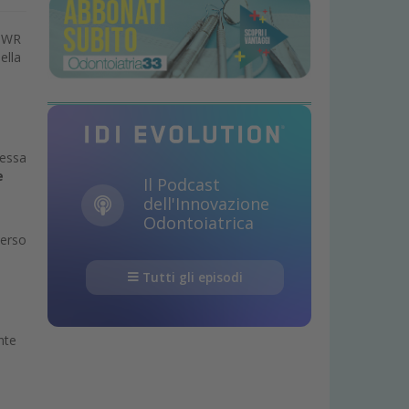
LSWR
ella
messa
e
Il Podcast
dell'Innovazione
Odontoiatrica
verso
Tutti gli episodi
nte