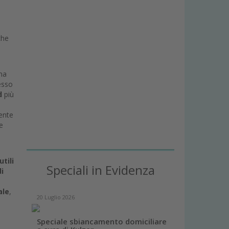
che
 ma
tesso
d
più
ente
e
tili
Speciali in Evidenza
i
ale
,
20 Luglio 2026
Speciale sbiancamento domiciliare