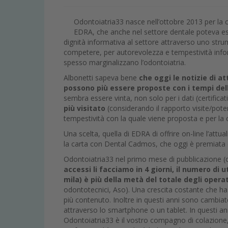
Odontoiatria33 nasce nell’ottobre 2013 per la 
EDRA, che anche nel settore dentale poteva ess
dignità informativa al settore attraverso uno str
competere, per autorevolezza e tempestività inform
spesso marginalizzano l’odontoiatria.
Albonetti sapeva bene
che oggi le notizie di a
possono più essere proposte con i tempi de
sembra essere vinta, non solo per i dati (certificat
più visitato
(considerando il rapporto visite/poten
tempestività con la quale viene proposta e per la 
Una scelta, quella di EDRA di offrire on-line l’attu
la carta con Dental Cadmos, che oggi è premiata d
Odontoiatria33 nel primo mese di pubblicazione (o
accessi li facciamo in 4 giorni, il numero di 
mila) è più della metà del totale degli operat
odontotecnici, Aso). Una crescita costante che ha 
più contenuto. Inoltre in questi anni sono cambiate 
attraverso lo smartphone o un tablet. In questi a
Odontoiatria33 è il vostro compagno di colazione, 