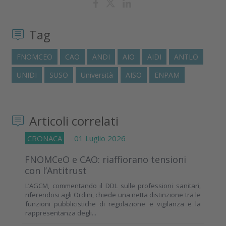
Tag
FNOMCEO
CAO
ANDI
AIO
AIDI
ANTLO
UNIDI
SUSO
Università
AISO
ENPAM
Articoli correlati
CRONACA
01 Luglio 2026
FNOMCeO e CAO: riaffiorano tensioni
con l’Antitrust
L’AGCM, commentando il DDL sulle professioni sanitari,
riferendosi agli Ordini, chiede una netta distinzione tra le
funzioni pubblicistiche di regolazione e vigilanza e la
rappresentanza degli...