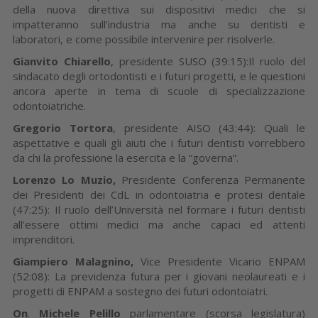
della nuova direttiva sui dispositivi medici che si
impatteranno sull’industria ma anche su dentisti e
laboratori, e come possibile intervenire per risolverle.
Gianvito Chiarello
, presidente SUSO (39:15):Il ruolo del
sindacato degli ortodontisti e i futuri progetti, e le questioni
ancora aperte in tema di scuole di specializzazione
odontoiatriche.
Gregorio Tortora
, presidente AISO (43:44): Quali le
aspettative e quali gli aiuti che i futuri dentisti vorrebbero
da chi la professione la esercita e la “governa”.
Lorenzo Lo Muzio,
Presidente Conferenza Permanente
dei Presidenti dei CdL in odontoiatria e protesi dentale
(47:25): Il ruolo dell’Università nel formare i futuri dentisti
all’essere ottimi medici ma anche capaci ed attenti
imprenditori.
Giampiero Malagnino,
Vice Presidente Vicario ENPAM
(52:08): La previdenza futura per i giovani neolaureati e i
progetti di ENPAM a sostegno dei futuri odontoiatri.
On
.
Michele Pelillo
parlamentare (scorsa legislatura)