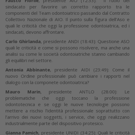
Fausto Fiorile
, presidente AIO (12:33): Il ruolo del
sindacato per favorire un corretto rapporto tra le
componenti del Team odontoiatrico passando dal Contratto
Collettivo Nazionale di AIO. Il punto sulla figura dell’Aso e
quali le criticità che oggi la professione odontoiatrica, ed i
sindacati, devono affrontare.
Carlo Ghirlanda
, presidente ANDI (18:43): Questione ASO
quali le criticità e come si possono risolvere, ma anche una
analisi su come le società odontoiatriche stanno cambiando
gli equilibri nel settore.
Antonia Abbinante
, presidente AIDI (23:49): Come il
nuovo Ordine professionale può cambiare i rapporti nel
dialogo con la componete odontoiatrica?
Mauro Marin
, presidente ANTLO (28:00): Le
problematiche che oggi toccano la professione
odontotecnica e se oggi le nuove tecnologie possono
mettere a rischio l’identità professionale soprattutto con
l’arrivo dei nuovi soggetti, i service, che oggi realizzano
industrialmente parte del dispositivo protesico.
Gianna Pamich
, presidente UNIDI (34:25): Quali le criticità