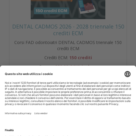
DENTAL CADMOS 2026 - 2028 triennale 150
crediti ECM
Corsi FAD odontoiatri DENTAL CADMOS triennale 150
crediti ECM
Crediti ECM:
150 crediti
Prezzo:
280,00 € IVA inclusa
Libri