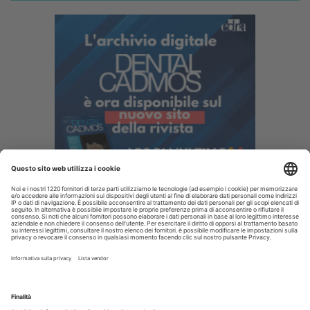
I più letti
Disinfettare lo spazzolino: i consigli da dare ai pazienti
La CAO richiama i direttori sanitari agli obblighi di