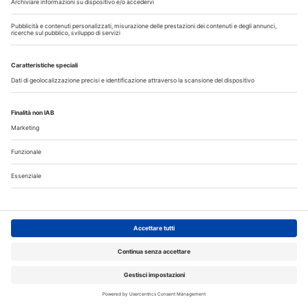
comunicazione all'Ordine dell’assunzione dell’incarico
Terapia canalare in una o più sedute: cosa dice oggi
l’evidenza scientifica?
Fumo e sigarette elettroniche: le conseguenze per la salute
delle gengive
Corsi, Convegni, Eventi
Agosto
2026
Do
Lu
Ma
Me
Gi
Ve
Sa
1
2
3
4
5
6
7
8
9
10
11
12
13
14
15
16
17
18
19
20
21
22
23
24
25
26
27
28
29
30
31