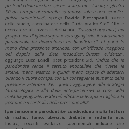
profonda delle tasche e igiene orale professionale, e gli altri
50 del gruppo di controllo sottoposti solo a una semplice
pulizia superficiale
”, spiega
Davide Pietropaoli
, autore
dello studio, coordinatore della Guida pratica SIdP SIIA e
ricercatore all’Università dell’Aquila. “
Trascorsi due mesi, nel
gruppo test di igiene sopra e sotto gengivale, il trattamento
paradontale ha determinato un beneficio di 11 punti in
meno della pressione arteriosa, con un’efficacia maggiore
del doppio della dieta iposodica
”.“
Questa evidenza
”,
aggiunge
Luca Landi
, past president SId, “
indica che la
parodontite rende il tessuto endoteliale che riveste le
arterie, meno elastico e quindi meno capace di adattarsi
quando il cuore pompa, con un conseguente aumento della
pressione arteriosa. Per questo aggiungere alla strategia
farmacologica e alla dieta anti-ipertensiva la cura della
malattia gengivale, rende più efficace la terapia e migliora la
gestione e il controllo della pressione alta
”.
Ipertensione e parodontite condividono molti fattori
di rischio: fumo, obesità, diabete e sedentarietà
.
Inoltre, recenti evidenze sperimentali indicano che