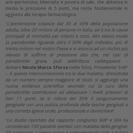
anti-ipertensiva, bilanciata e povera di sale, che abbassa in
media la pressione di 5 punti, ma resta fondamentale in
aggiunta alla terapia farmacologica.
“
L’ipertensione colpisce dal 30 al 45% della popolazione
adulta, oltre 20 milioni di persone in Italia, ed è tra le cause
principali di mortalità per infarto e ictus. Allo stesso modo
la parodontite riguarda oltra il 50% degli individui, più di
trenta milioni nel nostro Paese e si associa ad un rischio più
elevato di soffrire di pressione alta che, nei casi di
parodontite grave, può addirittura raddoppiare
-
dichiara
Nicola Marco Sforza
(nella foto), Presidente SIdP
–
A questa interconnessione tra le due malattie, dimostrata
da un numero sempre maggiore di studi, si aggiunge una
nuova evidenza scientifica secondo cui la cura della
parodontite contribuisce ad abbassare i livelli pressori di
ben 11 punti, se si riduce del 30% il sanguinamento
gengivale con una pulizia profonda delle tasche gengivali e
una corretta igiene orale, professionale e domiciliare
”.
“
Lo studio riportato dal rapporto congiunto SIdP e SIIA ha
considerato 100 pazienti ipertesi con malattia della gengive:
50 sottoposti a igiene sopra e sottogengivale cioè a pulizia