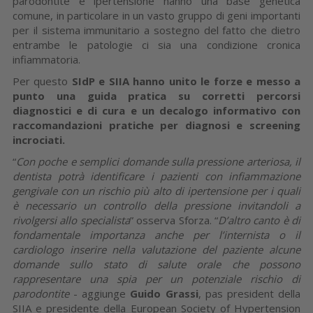
parodontite e ipertensione hanno una base genetica
comune, in particolare in un vasto gruppo di geni importanti
per il sistema immunitario a sostegno del fatto che dietro
entrambe le patologie ci sia una condizione cronica
infiammatoria.
Per questo
SIdP e SIIA hanno unito le forze e messo a
punto una guida pratica su corretti percorsi
diagnostici e di cura e un decalogo informativo con
raccomandazioni pratiche per diagnosi e screening
incrociati.
“
Con poche e semplici domande sulla pressione arteriosa, il
dentista potrà identificare i pazienti con infiammazione
gengivale con un rischio più alto di ipertensione per i quali
è necessario un controllo della pressione invitandoli a
rivolgersi allo specialista
” osserva Sforza. “
D’altro canto è di
fondamentale importanza anche per l’internista o il
cardiologo inserire nella valutazione del paziente alcune
domande sullo stato di salute orale che possono
rappresentare una spia per un potenziale rischio di
parodontite
- aggiunge
Guido Grassi
, pas president della
SIIA e presidente della European Society of Hypertension