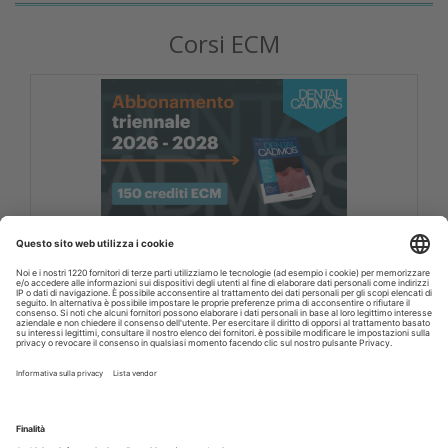
Corsi ECM
DENTAL CADMOS 2026 - 2028 triennale 150
crediti ECM
Corsi FAD odontoiatri DENTAL CADMOS triennale 150
crediti ECM
Crediti ECM:
150 crediti
Prezzo:
280,00 € IVA inclusa