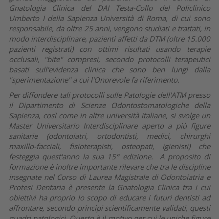
Gnatologia Clinica del DAI Testa-Collo del Policlinico
Umberto I della Sapienza Università di Roma, di cui sono
responsabile, da oltre 25 anni, vengono studiati e trattati, in
modo interdisciplinare, pazienti affetti da DTM (oltre 15.000
pazienti registrati) con ottimi risultati usando terapie
occlusali, "bite" compresi, secondo protocolli terapeutici
basati sull'evidenza clinica che sono ben lungi dalla
"sperimentazione" a cui l'Onorevole fa riferimento.
Per diffondere tali protocolli sulle Patologie dell'ATM presso
il Dipartimento di Scienze Odontostomatologiche della
Sapienza, così come in altre università italiane, si svolge un
Master Universitario Interdisciplinare aperto a più figure
sanitarie (odontoiatri, ortodontisti, medici, chirurghi
maxillo-facciali, fisioterapisti, osteopati, igienisti) che
festeggia quest'anno la sua 15° edizione. A proposito di
formazione è inoltre importante rilevare che tra le discipline
insegnate nel Corso di Laurea Magistrale di Odontoiatria e
Protesi Dentaria è presente la Gnatologia Clinica tra i cui
obiettivi ha proprio lo scopo di educare i futuri dentisti ad
affrontare, secondo principi scientificamente validati, questi
quadri patologici. Questo è il motivo per cui le uniche figure