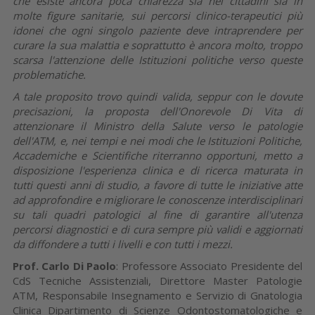
che esiste ancora poca chiarezza sia nei cittadini sia in
molte figure sanitarie, sui percorsi clinico-terapeutici più
idonei che ogni singolo paziente deve intraprendere per
curare la sua malattia e soprattutto è ancora molto, troppo
scarsa l'attenzione delle Istituzioni politiche verso queste
problematiche.
A tale proposito trovo quindi valida, seppur con le dovute
precisazioni, la proposta dell'Onorevole Di Vita di
attenzionare il Ministro della Salute verso le patologie
dell'ATM, e, nei tempi e nei modi che le Istituzioni Politiche,
Accademiche e Scientifiche riterranno opportuni, metto a
disposizione l'esperienza clinica e di ricerca maturata in
tutti questi anni di studio, a favore di tutte le iniziative atte
ad approfondire e migliorare le conoscenze interdisciplinari
su tali quadri patologici al fine di garantire all'utenza
percorsi diagnostici e di cura sempre più validi e aggiornati
da diffondere a tutti i livelli e con tutti i mezzi.
Prof. Carlo Di Paolo
: Professore Associato Presidente del
CdS Tecniche Assistenziali, Direttore Master Patologie
ATM, Responsabile Insegnamento e Servizio di Gnatologia
Clinica Dipartimento di Scienze Odontostomatologiche e