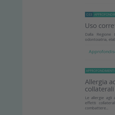
O33
APPROFONDI
Uso corret
Dalla Regione L
odontoiatria, el
Approfondis
APPROFONDIMENT
Allergia a
collaterali
Le allergie agli
effetti collate
combattere...