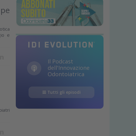
ppe
otica
gio e
Il Podcast
dell'Innovazione
Odontoiatrica
Tutti gli episodi
iatri