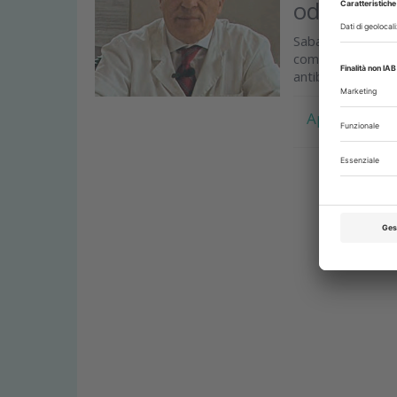
odontoiatr
Sabato 18 novemb
come obiettivo l
antibiotici e...
Approfondis