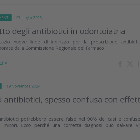
MENTI
07 Luglio 2025
to degli antibiotici in odontoiatria
azio nuove linee di indirizzo per la prescrizione antibioti
aborate dalla Commissione Regionale del Farmaco
ci
I
19 Novembre 2024
d antibiotici, spesso confusa con effett
 antibiotici potrebbero essere false nel 90% dei casi e confus
rali minori. Ecco perché una corretta diagnosi può salvare v