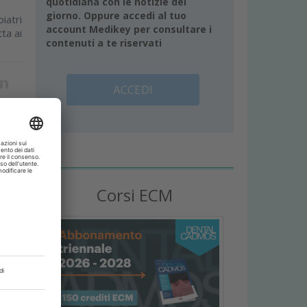
quotidiana con le notizie del
giorno. Oppure accedi al tuo
iatri
account Medikey per consultare i
ta ai
contenuti a te riservati
ACCEDI
Corsi ECM
 in