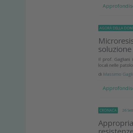
Approfondis
AGORÀ DELLA DOM
Microresi
soluzione
Il prof. Gagliani
locali nelle patol
di
Massimo Gagli
Approfondis
CRONACA
26 Sett
Appropriat
resistenz