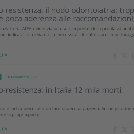
o resistenza, il nodo odontoiatria: tro
i e poca aderenza alle raccomandazioni
nanziato da AIFA evidenzia un uso frequente della profilassi antibi
n indicata e richiama la necessità di rafforzare monitorag
ci
I
18 Novembre 2025
o-resistenza: in Italia 12 mila morti
arme e indica dieci cose da fare sapere ai pazienti. Anche gli odonto
are la propria parte
ci