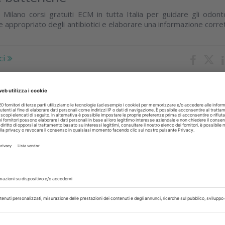
i Milano corsi gratuiti ECM in tutta Italia per guidare gli odonto
e appropriato degli antibiotici e elaborare una informazione corret
ci
gio 2018
co resistenza, è emergenza globale
l punto, l’Italia in prima linea
ci
embre 2017
rescrizione ed utilizzo degli antibiotici