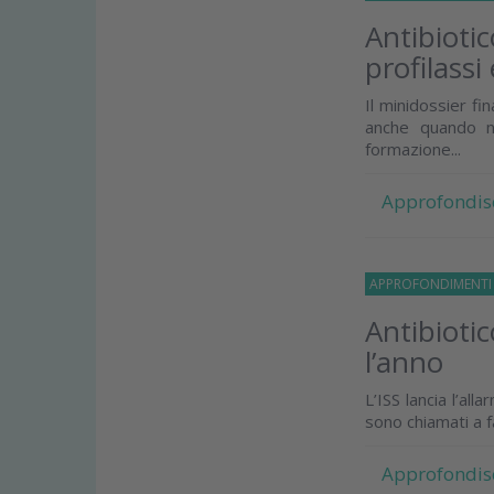
Antibiotic
profilass
Il minidossier fi
anche quando no
formazione...
Approfondis
APPROFONDIMENT
Antibiotic
l’anno
L’ISS lancia l’all
sono chiamati a f
Approfondis