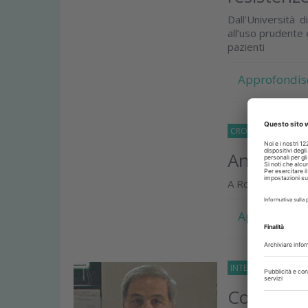
Dall’Università d
all’uso prudente 
pazienti
Approfondis
CRONACA
09 Mag
Antibioti
A Roma si è fatto i
Approfondis
INTERVISTE
16 Nov
Corretta p