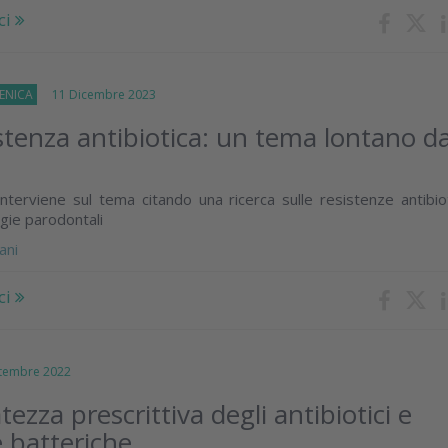
ci
ENICA
11 Dicembre 2023
stenza antibiotica: un tema lontano da
 interviene sul tema citando una ricerca sulle resistenze antibio
ogie parodontali
ani
ci
embre 2022
ezza prescrittiva degli antibiotici e
e batteriche