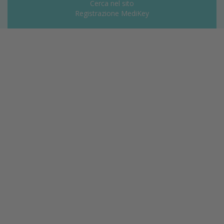
Cerca nel sito
Registrazione MediKey