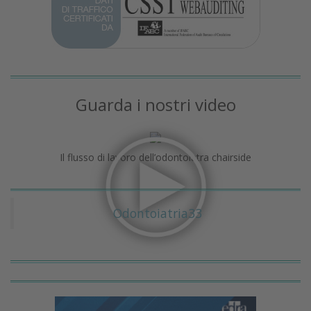
Guarda i nostri video
Il flusso di lavoro dell’odontoiatra chairside
Odontoiatria33