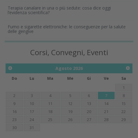
Terapia canalare in una o più sedute: cosa dice oggi
l’evidenza scientifica?
Fumo e sigarette elettroniche: le conseguenze per la salute
delle gengive
Corsi, Convegni, Eventi
Agosto
2026
Do
Lu
Ma
Me
Gi
Ve
Sa
1
2
3
4
5
6
7
8
9
10
11
12
13
14
15
16
17
18
19
20
21
22
23
24
25
26
27
28
29
30
31