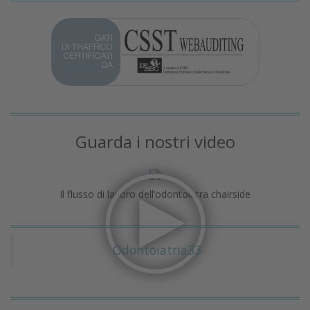
Guarda i nostri video
Il flusso di lavoro dell’odontoiatra chairside
Odontoiatria33