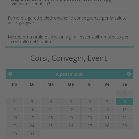
l’evidenza scientifica?
Fumo e sigarette elettroniche: le conseguenze per la salute
delle gengive
Microbioma orale e collutori agli oli essenziali: un alleato per
il controllo del biofilm
Corsi, Convegni, Eventi
Agosto
2026
Do
Lu
Ma
Me
Gi
Ve
Sa
1
2
3
4
5
6
7
8
9
10
11
12
13
14
15
16
17
18
19
20
21
22
23
24
25
26
27
28
29
30
31