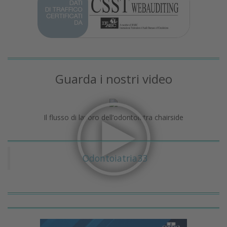
Guarda i nostri video
Il flusso di lavoro dell’odontoiatra chairside
Odontoiatria33