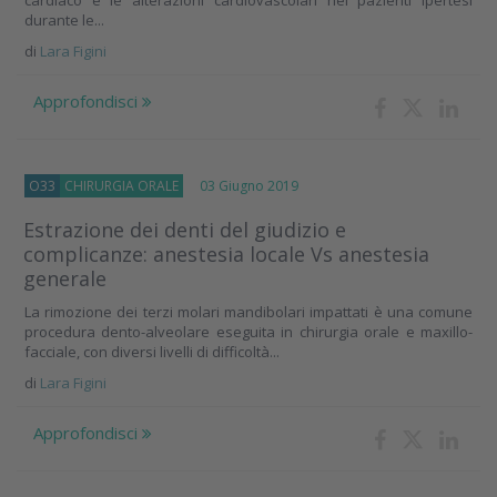
cardiaco e le alterazioni cardiovascolari nei pazienti ipertesi
durante le...
di
Lara Figini
Approfondisci
O33
CHIRURGIA ORALE
03 Giugno 2019
Estrazione dei denti del giudizio e
complicanze: anestesia locale Vs anestesia
generale
La rimozione dei terzi molari mandibolari impattati è una comune
procedura dento-alveolare eseguita in chirurgia orale e maxillo-
facciale, con diversi livelli di difficoltà...
di
Lara Figini
Approfondisci