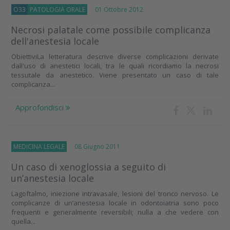
O33
PATOLOGIA ORALE
01 Ottobre 2012
Necrosi palatale come possibile complicanza
dell'anestesia locale
ObiettiviLa letteratura descrive diverse complicazioni derivate
dall'uso di anestetici locali, tra le quali ricordiamo la necrosi
tessutale da anestetico. Viene presentato un caso di tale
complicanza...
Approfondisci
MEDICINA LEGALE
08 Giugno 2011
Un caso di xenoglossia a seguito di
un’anestesia locale
Lagoftalmo, iniezione intravasale, lesioni del tronco nervoso. Le
complicanze di un’anestesia locale in odontoiatria sono poco
frequenti e generalmente reversibili; nulla a che vedere con
quella...