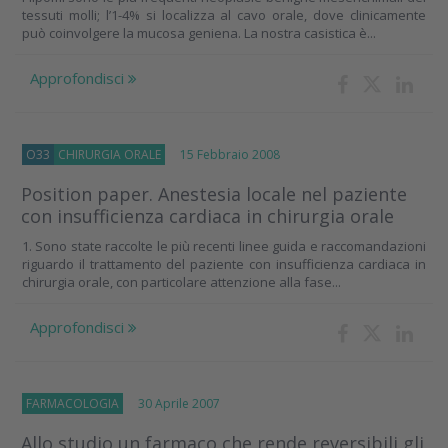
tessuti molli; l’1-4% si localizza al cavo orale, dove clinicamente
può coinvolgere la mucosa geniena. La nostra casistica è...
Approfondisci
O33
CHIRURGIA ORALE
15 Febbraio 2008
Position paper. Anestesia locale nel paziente
con insufficienza cardiaca in chirurgia orale
1. Sono state raccolte le più recenti linee guida e raccomandazioni
riguardo il trattamento del paziente con insufficienza cardiaca in
chirurgia orale, con particolare attenzione alla fase...
Approfondisci
FARMACOLOGIA
30 Aprile 2007
Allo studio un farmaco che rende reversibili gli