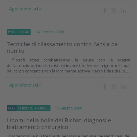
Approfondisci
PSICOLOGIA
24 Ottobre 2008
Tecniche di rilassamento contro l'ansia da
riunito
I filosofi stoici combattevano le paure con la pratica
dell’attenzione, i martiri cristiani invece tendevano a ignorare i mali
del corpo concentrando la loro mente altrove, verso l’idea di Dio....
Approfondisci
O33
CHIRURGIA ORALE
15 Giugno 2008
Lipomi della bolla del Bichat: diagnosi e
trattamento chirurgico
I lipomi sono le più frequenti neoplasie benigne mesenchimali dei