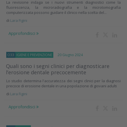
La revisione indaga se i nuovi strumenti diagnostici come la
fluorescenza, la microradiografia e la microtomografia
computerizzata possono guidare il clinico nella scelta del...
di
Lara Figini
Approfondisci
O33
IGIENE E PREVENZIONE
20 Giugno 2024
Quali sono i segni clinici per diagnosticare
l’erosione dentale precocemente
Lo studio determina l'accuratezza dei segni clinici per la diagnosi
precoce di erosione dentale in una popolazione di giovani adulti
di
Lara Figini
Approfondisci