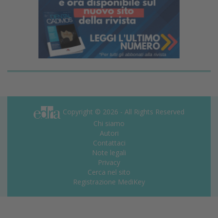
Copyright © 2026 - All Rights Reserved
Chi siamo
Autori
Contattaci
Note legali
Privacy
Cerca nel sito
Registrazione MediKey