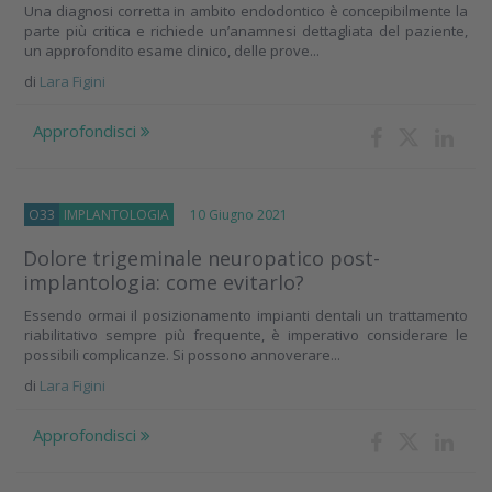
Una diagnosi corretta in ambito endodontico è concepibilmente la
parte più critica e richiede un’anamnesi dettagliata del paziente,
un approfondito esame clinico, delle prove...
di
Lara Figini
Approfondisci
O33
IMPLANTOLOGIA
10 Giugno 2021
Dolore trigeminale neuropatico post-
implantologia: come evitarlo?
Essendo ormai il posizionamento impianti dentali un trattamento
riabilitativo sempre più frequente, è imperativo considerare le
possibili complicanze. Si possono annoverare...
di
Lara Figini
Approfondisci