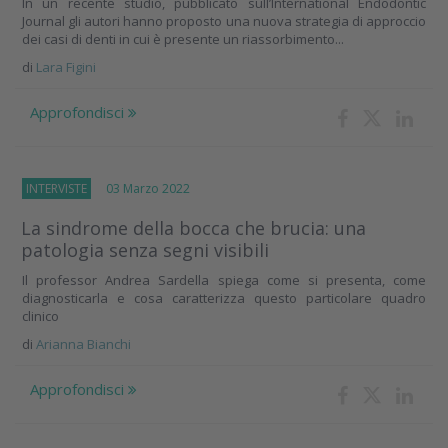
In un recente studio, pubblicato sull’International Endodontic
Journal gli autori hanno proposto una nuova strategia di approccio
dei casi di denti in cui è presente un riassorbimento...
di
Lara Figini
Approfondisci
INTERVISTE
03 Marzo 2022
La sindrome della bocca che brucia: una
patologia senza segni visibili
Il professor Andrea Sardella spiega come si presenta, come
diagnosticarla e cosa caratterizza questo particolare quadro
clinico
di
Arianna Bianchi
Approfondisci