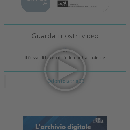
Guarda i nostri video
Il flusso di lavoro dell’odontoiatra chairside
Odontoiatria33