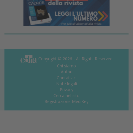
Copyright © 2026 - All Rights Reserved
Chi siamo
Autori
Contattaci
Note legali
Privacy
Cerca nel sito
Registrazione MediKey