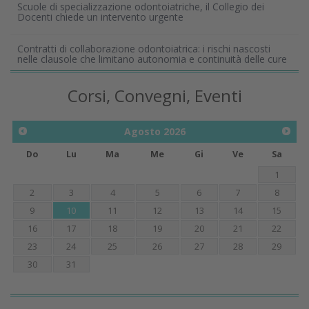
Scuole di specializzazione odontoiatriche, il Collegio dei
Docenti chiede un intervento urgente
Contratti di collaborazione odontoiatrica: i rischi nascosti
nelle clausole che limitano autonomia e continuità delle cure
Corsi, Convegni, Eventi
Agosto
2026
Do
Lu
Ma
Me
Gi
Ve
Sa
1
2
3
4
5
6
7
8
9
10
11
12
13
14
15
16
17
18
19
20
21
22
23
24
25
26
27
28
29
30
31