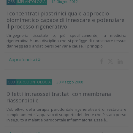
O33
IMPLANTOLOGIA
12 Giugno 2012
I concentrati piastrinici quale approccio
biomimetico capace di innescare e potenziare
il processo rigenerativo
L'ingegneria tissutale o, più specificamente, la medicina
rigenerativa è una disciplina che si prefigge di ripristinare tessuti
danneggiati o andati persi per varie cause. Il principio...
Approfondisci
O33
PARODONTOLOGIA
30 Maggio 2008
Difetti intraossei trattati con membrana
riassorbibile
L’obiettivo della terapia parodontale rigenerativa è di restaurare
completamente l’apparato di supporto del dente che è stato perso
in seguito a malattia parodontale infiammatoria. Essa è...