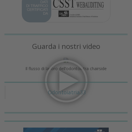
Guarda i nostri video
Il flusso di lavoro dell’odontoiatra chairside
Odontoiatria33