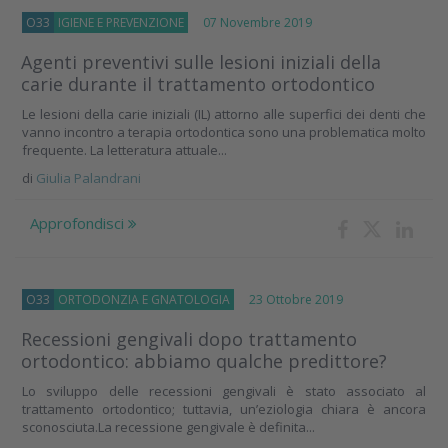
O33
IGIENE E PREVENZIONE
07 Novembre 2019
Agenti preventivi sulle lesioni iniziali della
carie durante il trattamento ortodontico
Le lesioni della carie iniziali (IL) attorno alle superfici dei denti che
vanno incontro a terapia ortodontica sono una problematica molto
frequente. La letteratura attuale...
di
Giulia Palandrani
Approfondisci
O33
ORTODONZIA E GNATOLOGIA
23 Ottobre 2019
Recessioni gengivali dopo trattamento
ortodontico: abbiamo qualche predittore?
Lo sviluppo delle recessioni gengivali è stato associato al
trattamento ortodontico; tuttavia, un’eziologia chiara è ancora
sconosciuta.La recessione gengivale è definita...