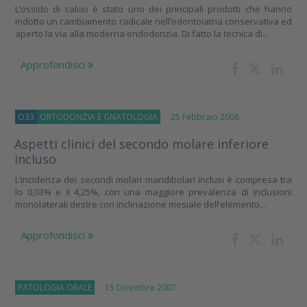
L’ossido di calcio è stato uno dei principali prodotti che hanno
indotto un cambiamento radicale nell’odontoiatria conservativa ed
aperto la via alla moderna endodonzia. Di fatto la tecnica di...
Approfondisci
O33
ORTODONZIA E GNATOLOGIA
25 Febbraio 2008
Aspetti clinici del secondo molare inferiore
incluso
L’incidenza dei secondi molari mandibolari inclusi è compresa tra
lo 0,03% e il 4,25%, con una maggiore prevalenza di inclusioni
monolaterali destre con inclinazione mesiale dell’elemento...
Approfondisci
PATOLOGIA ORALE
15 Dicembre 2007