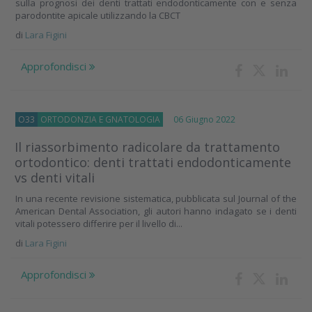
sulla prognosi dei denti trattati endodonticamente con e senza
parodontite apicale utilizzando la CBCT
di
Lara Figini
Approfondisci
O33
ORTODONZIA E GNATOLOGIA
06 Giugno 2022
Il riassorbimento radicolare da trattamento
ortodontico: denti trattati endodonticamente
vs denti vitali
In una recente revisione sistematica, pubblicata sul Journal of the
American Dental Association, gli autori hanno indagato se i denti
vitali potessero differire per il livello di...
di
Lara Figini
Approfondisci