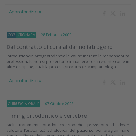
Approfondisci
O33
CRONACA
28 Febbraio 2009
Dal contratto di cura al danno iatrogeno
IntroduzioneIn ortognatodonzia le cause inerenti la responsabilità
professionale non si presentano in numero così rilevante come in
altre discipline, quali la protesi (circa 70%) e la implantologia...
Approfondisci
CHIRURGIA ORALE
07 Ottobre 2008
Timing ortodontico e vertebre
Molti trattamenti ortodontico-ortopedici prevedono di dover
valutare l’esatta età scheletrica del paziente per programmare
con cura l’inizio della terapia e poter sfruttare il picco di crescita,...