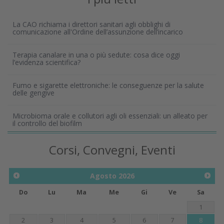
La CAO richiama i direttori sanitari agli obblighi di
comunicazione all'Ordine dell’assunzione dell’incarico
Terapia canalare in una o più sedute: cosa dice oggi
l’evidenza scientifica?
Fumo e sigarette elettroniche: le conseguenze per la salute
delle gengive
Microbioma orale e collutori agli oli essenziali: un alleato per
il controllo del biofilm
Corsi, Convegni, Eventi
Agosto
2026
Do
Lu
Ma
Me
Gi
Ve
Sa
1
2
3
4
5
6
7
8