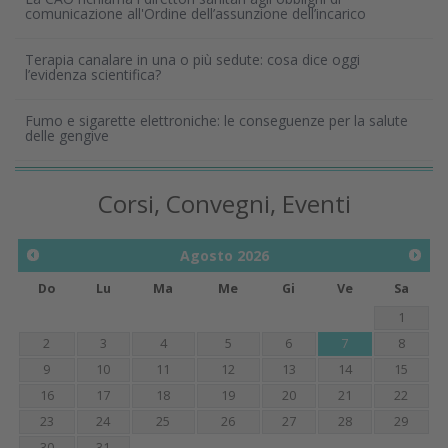
comunicazione all'Ordine dell’assunzione dell’incarico
Terapia canalare in una o più sedute: cosa dice oggi
l’evidenza scientifica?
Fumo e sigarette elettroniche: le conseguenze per la salute
delle gengive
Corsi, Convegni, Eventi
Agosto
2026
Do
Lu
Ma
Me
Gi
Ve
Sa
1
2
3
4
5
6
7
8
9
10
11
12
13
14
15
16
17
18
19
20
21
22
23
24
25
26
27
28
29
30
31