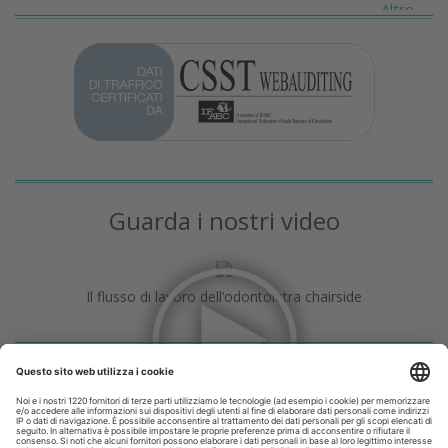
Altro...
Guarda i nostri video
Il flusso di lavoro dell’odontoiatra chairside
Odontoiatria33