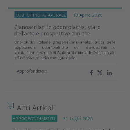
O33
CHIRURGIA-ORALE
13 Aprile 2026
Cianoacrilati in odontoiatria: stato
dell’arte e prospettive cliniche
Uno studio italiano propone una analisi critica delle
applicazioni odontoiatriche dei cianoacrilati e
valutazione del ruolo di Glubran II come adesivo tissutale
ed emostatico nella chirurgia orale
Approfondisci
Altri Articoli
APPROFONDIMENTI
31 Luglio 2026