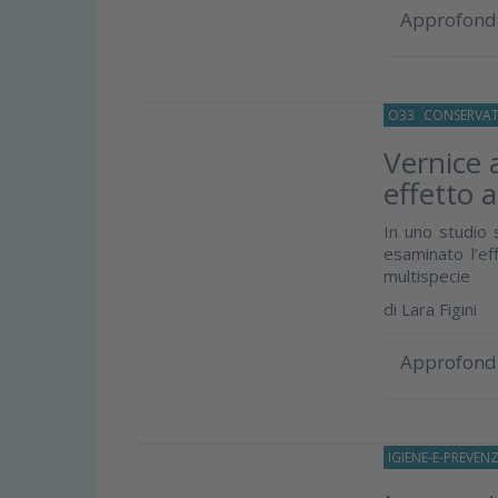
Approfond
O33
CONSERVAT
Vernice 
effetto 
In uno studio s
esaminato l’ef
multispecie
di
Lara Figini
Approfond
IGIENE-E-PREVEN