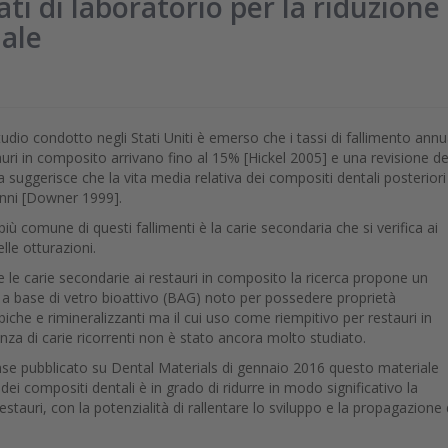
ati di laboratorio per la riduzione
nale
udio condotto negli Stati Uniti è emerso che i tassi di fallimento annu
auri in composito arrivano fino al 15% [Hickel 2005] e una revisione de
a suggerisce che la vita media relativa dei compositi dentali posteriori
anni [Downer 1999].
più comune di questi fallimenti è la carie secondaria che si verifica ai
lle otturazioni.
e le carie secondarie ai restauri in composito la ricerca propone un
 a base di vetro bioattivo (BAG) noto per possedere proprietà
iche e rimineralizzanti ma il cui uso come riempitivo per restauri in
nza di carie ricorrenti non è stato ancora molto studiato.
nse pubblicato su Dental Materials di gennaio 2016 questo materiale
ei compositi dentali è in grado di ridurre in modo significativo la
estauri, con la potenzialità di rallentare lo sviluppo e la propagazione 