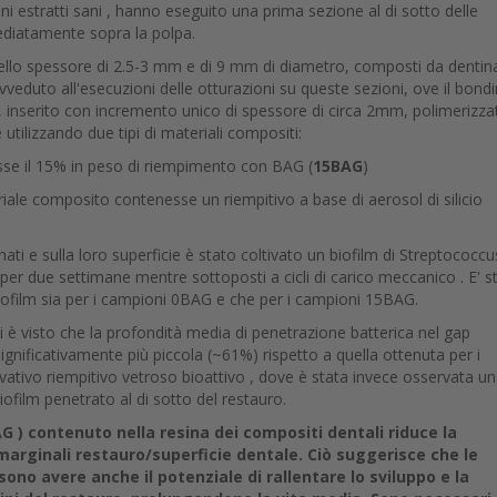
ni estratti sani , hanno eseguito una prima sezione al di sotto delle
ediatamente sopra la polpa.
 dello spessore di 2.5-3 mm e di 9 mm di diametro, composti da dentin
vveduto all'esecuzioni delle otturazioni su queste sezioni, ove il bond
, inserito con incremento unico di spessore di circa 2mm, polimerizza
utilizzando due tipi di materiali compositi:
esse il 15% in peso di riempimento con BAG (
15BAG
)
eriale composito contenesse un riempitivo a base di aerosol di silicio
ati e sulla loro superficie è stato coltivato un biofilm di Streptococcu
e per due settimane mentre sottoposti a cicli di carico meccanico . E' s
biofilm sia per i campioni 0BAG e che per i campioni 15BAG.
 si è visto che la profondità media di penetrazione batterica nel gap
gnificativamente più piccola (~61%) rispetto a quella ottenuta per i
vativo riempitivo vetroso bioattivo , dove è stata invece osservata u
iofilm penetrato al di sotto del restauro.
AG
) contenuto nella resina dei compositi dentali riduce la
 marginali restauro/superficie dentale. Ciò suggerisce che le
ono avere anche il potenziale di rallentare lo sviluppo e la