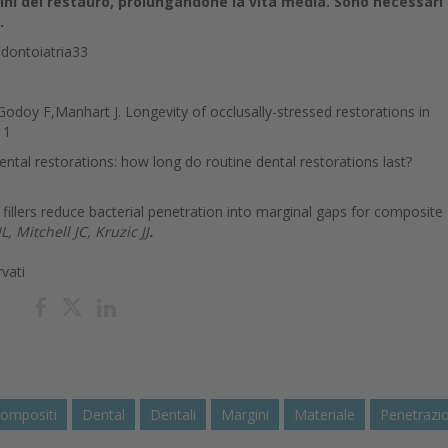
ini del restauro, prolungandone la vita media. Sono necessari
.
Odontoiatria33
Godoy F,Manhart J. Longevity of occlusally-stressed restorations in
11
ntal restorations: how long do routine dental restorations last?
fillers reduce bacterial penetration into marginal gaps for composite
, Mitchell JC, Kruzic JJ
.
rvati
ompositi
Dental
Dentali
Margini
Materiale
Penetrazi