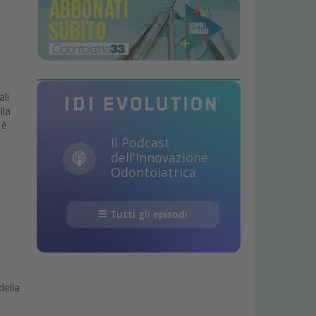
ali
lla
 è
Il Podcast
dell'Innovazione
Odontoiatrica
Tutti gli episodi
della