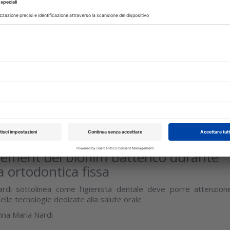
ione di bande ortodontiche: un
ioattivo riduce carie e white spot
 ortodontico è uno dei fattori che può cambiare l'equilibrio dell
le, aumentando il rischio di carie dentale, gengivite e parodontit
isci
I
28 Gennaio 2026
ement del biofilm batterico durante
a ortodontica fissa
ardi sottolinea come l’igienista dentale deve porre attenzion
delle tecnologie dedicate alla salute orale
nna Maria Nardi