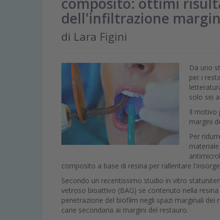
composito: ottimi risult
dell'infiltrazione margi
di Lara Figini
Da uno st
per i rest
letteratur
solo sei 
Il motivo 
margini de
Per ridurr
materiale
antimicrob
composito a base di resina per rallentare l'insorge
Secondo un recentissimo studio in vitro statunite
vetroso bioattivo (BAG) se contenuto nella resina d
penetrazione del biofilm negli spazi marginali dei r
carie secondaria ai margini del restauro.