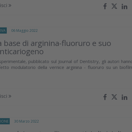
isci
IVA
06 Maggio 2022
a base di arginina-fluoruro e suo
anticariogeno
perimentale, pubblicato sul Journal of Dentistry, gli autori hann
fetto modulatorio della vernice arginina - fluoruro su un biofil
isci
ZIONE
30 Marzo 2022