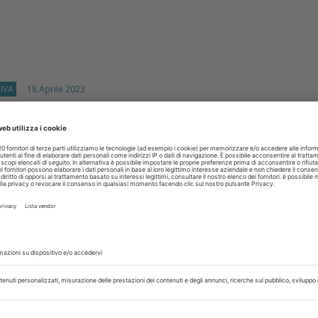
IVA
18 Aprile 2023
icolari: effetto dei dentifrici al fluoro
nza vetro F-bioattivo
osilicato di calcio fluoruro è un nuovo componente bioattiv
luoruro a bassa concentrazione; incorporato nei dentifric
umentare la...
isci
GNATOLOGIA
31 Gennaio 2018