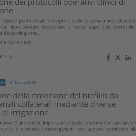
ne dei protocolli operativi clinici di
ione
 Nardi il punto focale è l’approccio clinico tailor-made: element
che deve portare l’operatore a scelte opportune protocollar
sulla patologia ma...
nna Maria Nardi
isci
IA
31 Marzo 2021
one della rimozione del biofilm da
anali collaterali mediante diverse
di irrigazione
analare è uno dei più importanti step del trattamento canalare e i
cipale è eliminare i microrganismi, che spesso aderiscono all