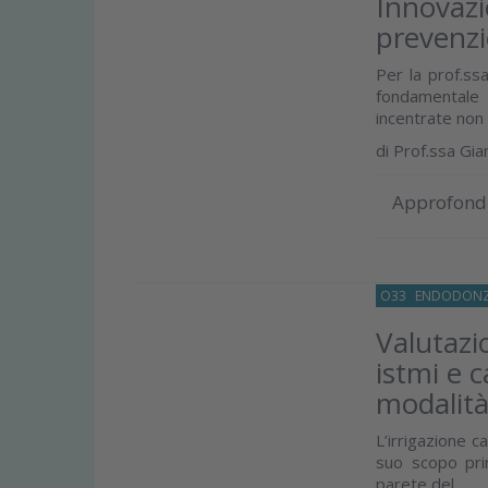
Innovazio
prevenz
Per la prof.ssa
fondamentale 
incentrate non 
di
Prof.ssa Gia
Approfond
O33
ENDODONZ
Valutazi
istmi e c
modalità 
L’irrigazione c
suo scopo prin
parete del...