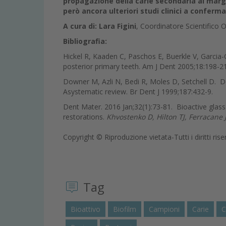
propagazione della carie secondaria ai marg
però ancora ulteriori studi clinici a conferma
A cura di: Lara Figini
, Coordinatore Scientifico 
Bibliografia:
Hickel R, Kaaden C, Paschos E, Buerkle V, Garcia-
posterior primary teeth. Am J Dent 2005;18:198-2
Downer M, Azli N, Bedi R, Moles D, Setchell D. De
Asystematic review. Br Dent J 1999;187:432-9.
Dent Mater. 2016 Jan;32(1):73-81. Bioactive glass 
restorations.
Khvostenko D, Hilton TJ, Ferracane JL
Copyright © Riproduzione vietata-Tutti i diritti rise
Tag
Bioattivo
Biofilm
Campioni
Carie
C