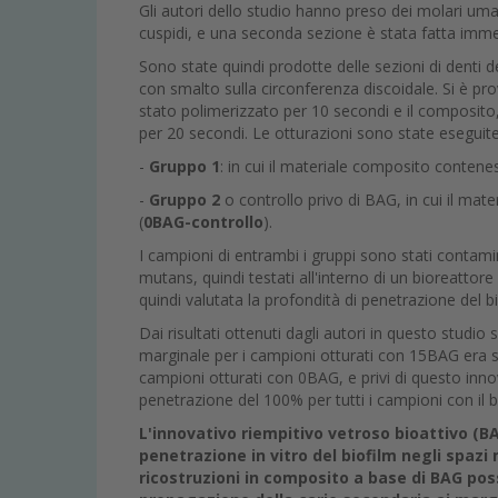
Gli autori dello studio hanno preso dei molari uma
cuspidi, e una seconda sezione è stata fatta imm
Sono state quindi prodotte delle sezioni di denti
con smalto sulla circonferenza discoidale. Si è pro
stato polimerizzato per 10 secondi e il composito
per 20 secondi. Le otturazioni sono state eseguite 
-
Gruppo 1
: in cui il materiale composito conten
-
Gruppo 2
o controllo privo di BAG, in cui il mat
(
0BAG-controllo
).
I campioni di entrambi i gruppi sono stati contamin
mutans, quindi testati all'interno di un bioreattor
quindi valutata la profondità di penetrazione del 
Dai risultati ottenuti dagli autori in questo studio
marginale per i campioni otturati con 15BAG era si
campioni otturati con 0BAG, e privi di questo inno
penetrazione del 100% per tutti i campioni con il b
L'innovativo riempitivo vetroso bioattivo (B
penetrazione in vitro del biofilm negli spazi
ricostruzioni in composito a base di BAG poss