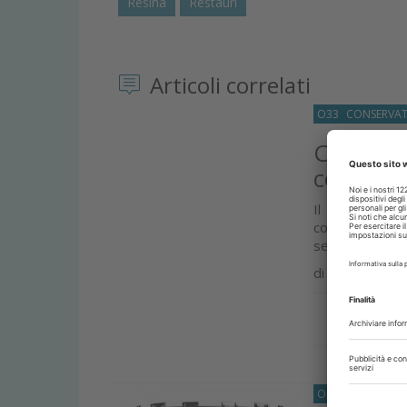
Resina
Restauri
Articoli correlati
O33
CONSERVAT
Carie rad
con e se
Il vetro fosf
contenente f
sembrerebbe a
di
Lara Figini
Approfond
ORTODONZIA-E-