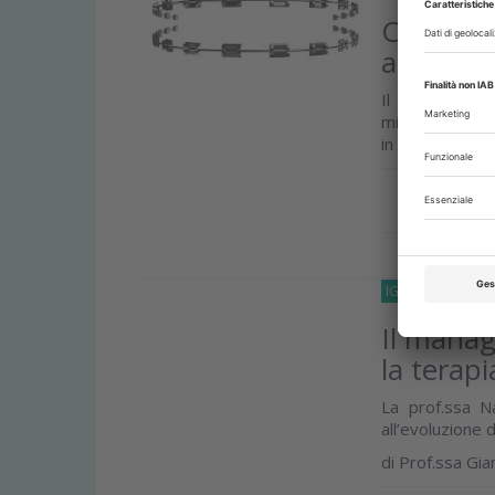
Cementaz
agente b
Il trattamento
micro flora ora
in seguito...
Approfond
IGIENISTI-DENTAL
Il manag
la terapi
La prof.ssa N
all’evoluzione 
di
Prof.ssa Gia