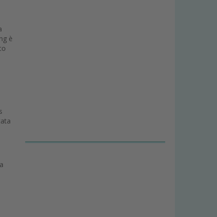
a
ing è
to
s
tata
na