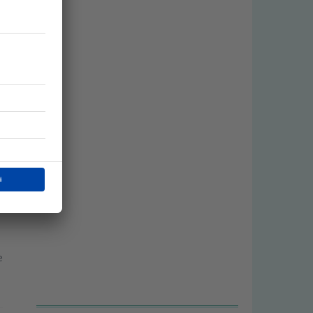
a
e
e