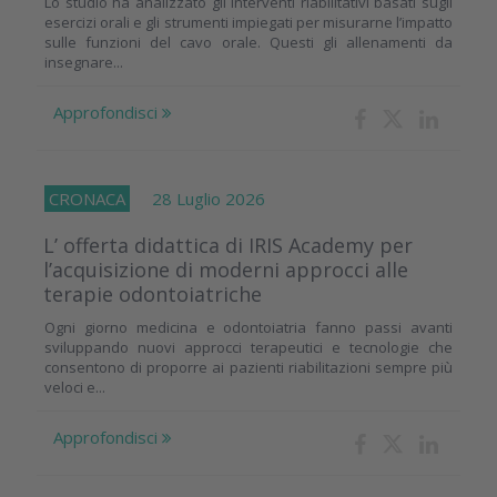
Lo studio ha analizzato gli interventi riabilitativi basati sugli
esercizi orali e gli strumenti impiegati per misurarne l’impatto
sulle funzioni del cavo orale. Questi gli allenamenti da
insegnare...
Approfondisci
CRONACA
28 Luglio 2026
L’ offerta didattica di IRIS Academy per
l’acquisizione di moderni approcci alle
terapie odontoiatriche
Ogni giorno medicina e odontoiatria fanno passi avanti
sviluppando nuovi approcci terapeutici e tecnologie che
consentono di proporre ai pazienti riabilitazioni sempre più
veloci e...
Approfondisci