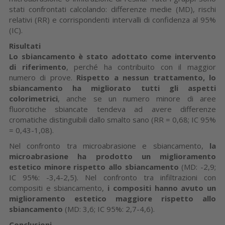
stati confrontati calcolando: differenze medie (MD), rischi
relativi (RR) e corrispondenti intervalli di confidenza al 95%
(IC).
Risultati
Lo sbiancamento è stato adottato come intervento
di riferimento
, perché ha contribuito con il maggior
numero di prove.
Rispetto a nessun trattamento, lo
sbiancamento ha migliorato tutti gli aspetti
colorimetrici
, anche se un numero minore di aree
fluorotiche sbiancate tendeva ad avere differenze
cromatiche distinguibili dallo smalto sano (RR = 0,68; IC 95%
= 0,43-1,08).
Nel confronto tra microabrasione e sbiancamento,
la
microabrasione ha prodotto un miglioramento
estetico minore rispetto allo sbiancamento
(MD: -2,9;
IC 95%: -3,4-2,5). Nel confronto tra infiltrazioni con
compositi e sbiancamento,
i compositi hanno avuto un
miglioramento estetico maggiore rispetto allo
sbiancamento
(MD: 3,6; IC 95%: 2,7-4,6).
Conclusioni