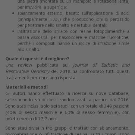
una pietra (montata su un manipolo a rotazione lenta)
per irruvidire la superficie;
sbiancamento esterno, basato sull'applicazione di acidi
(principalmente H
O
) che producono ioni di perossido
2
2
per penetrare nello smalto e nei tubuli dentali;
infiltrazione dello smalto con resine fotopolimeriche a
bassa viscosità, per nascondere le macchie fluorotiche,
perché i compositi hanno un indice di rifrazione simile
allo smalto.
Quale di questi è il migliore?
Una review pubblicata sul
Journal of Esthetic and
Restorative Dentistry
del 2018 ha confrontato tutti questi
trattamenti per dare una risposta.
Materiali e metodi
Gli autori hanno effettuato la ricerca su nove database,
selezionando studi clinici randomizzati a partire dal 2016.
Sono stati inclusi solo sei studi, con un totale di 348 pazienti
(40% di sesso maschile e 60% di sesso femminile), con
un'età media di 17,7 anni.
Sono stati divisi in tre gruppi e trattati con sbiancamento,
microabrasione o infiltrazione di resina. Tutti i gruppi sono