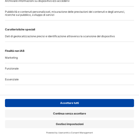
Scopri il nuovo numero
I più letti
La CAO richiama i direttori sanitari agli obblighi di
comunicazione all'Ordine dell’assunzione dell’incarico
Terapia canalare in una o più sedute: cosa dice oggi
l’evidenza scientifica?
Fumo e sigarette elettroniche: le conseguenze per la salute
delle gengive