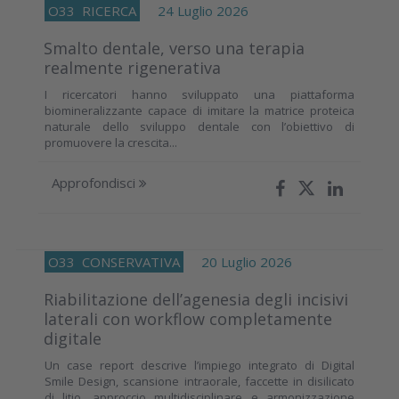
O33
RICERCA
24 Luglio 2026
Smalto dentale, verso una terapia
realmente rigenerativa
I ricercatori hanno sviluppato una piattaforma
biomineralizzante capace di imitare la matrice proteica
naturale dello sviluppo dentale con l’obiettivo di
promuovere la crescita...
Approfondisci
O33
CONSERVATIVA
20 Luglio 2026
Riabilitazione dell’agenesia degli incisivi
laterali con workflow completamente
digitale
Un case report descrive l’impiego integrato di Digital
Smile Design, scansione intraorale, faccette in disilicato
di litio, approccio multidisciplinare e armonizzazione