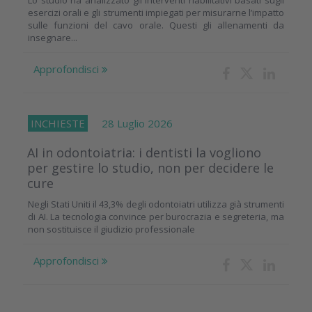
Lo studio ha analizzato gli interventi riabilitativi basati sugli
esercizi orali e gli strumenti impiegati per misurarne l’impatto
sulle funzioni del cavo orale. Questi gli allenamenti da
insegnare...
Approfondisci
INCHIESTE
28 Luglio 2026
AI in odontoiatria: i dentisti la vogliono
per gestire lo studio, non per decidere le
cure
Negli Stati Uniti il 43,3% degli odontoiatri utilizza già strumenti
di AI. La tecnologia convince per burocrazia e segreteria, ma
non sostituisce il giudizio professionale
Approfondisci