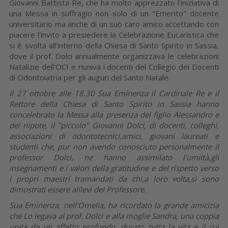
Giovanni Battista Re, che ha molto apprezzato l'iniziativa di
una Messa in suffragio non solo di un "Emerito"
docente
universitario ma anche di un suo caro amico accettando con
piacere l'invito a presiedere la Celebrazione Eucaristica che
si è svolta all'interno della Chiesa di Santo Spirito in Sassia,
dove il prof. Dolci annualmente organizzava le celebrazioni
Natalizie dell'OCI e riuniva i docenti del Collegio dei Docenti
di Odontoiatria per gli auguri del Santo Natale.
Il 27 ottobre alle 18.30 Sua Eminenza il Cardinale Re e il
Rettore della Chiesa di Santo Spirito in Sassia hanno
concelebrato la Messa alla presenza del figlio Alessandro e
del nipote, il "piccolo" Giovanni Dolci, di docenti, colleghi,
associazioni di odontotecnici,amici, giovani laureati e
studenti che, pur non avendo conosciuto personalmente il
professor Dolci, ne hanno assimilato l'umiltà,gli
insegnamenti e i valori della gratitudine e del rispetto verso
i propri maestri tramandati da chi,a loro volta,si sono
dimostrati essere allievi del Professore.
Sua Eminenza, nell'Omelia, ha ricordato la grande amicizia
che Lo legava al prof. Dolci e alla moglie Sandra, una coppia
unita da un affetto profondo, durato tutta la vita e il cui