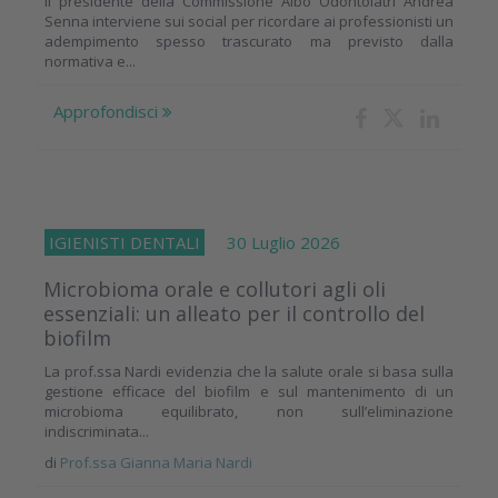
Il presidente della Commissione Albo Odontoiatri Andrea
Senna interviene sui social per ricordare ai professionisti un
adempimento spesso trascurato ma previsto dalla
normativa e...
Approfondisci
IGIENISTI DENTALI
30 Luglio 2026
Microbioma orale e collutori agli oli
essenziali: un alleato per il controllo del
biofilm
La prof.ssa Nardi evidenzia che la salute orale si basa sulla
gestione efficace del biofilm e sul mantenimento di un
microbioma equilibrato, non sull’eliminazione
indiscriminata...
di
Prof.ssa Gianna Maria Nardi