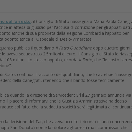
no dall'arresto
, il Consiglio di Stato riassegna a Maria Paola Canegra
trice in attesa di giudizio per l'accusa di corruzione per gli appalti dati 
odontoiatriche di sua proprietà dalla Regione Lombardia l'appalto per
nza odontoiatrica all'Ospedale di Desio-Vimercate.
uanto pubblica il quotidiano
Il Fatto Quotidiano
dopo quattro giorni
le le aveva sequestrato 2.5milioni di euro, il Consiglio di Stato le riass
 da 103 milioni. Lo stesso appalto, ricorda
Il Fatto
, che "le costò l'arre
zione".
 di Stato, continua il racconto del quotidiano, che lo avrebbe "riasseg
icedent della Canegrati, ritenendo che il bando fosse tecnicamente
.
blica quando la direzione di Servicedent Srl il 27 gennaio annuncia via
o il piacere di informarvi che la Giustizia Amministrativa ha deciso
 traduce col fatto che la suddetta società sarà legittimata al continuar
o la decisione del Tar, che aveva accolto il ricorso di una concorrent
 gruppo San Donato) non è la titolare agli arresti ma i commissari che il