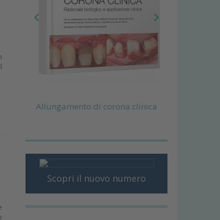
n
l
Allungamento di corona clinica
Scopri il nuovo numero
e
o