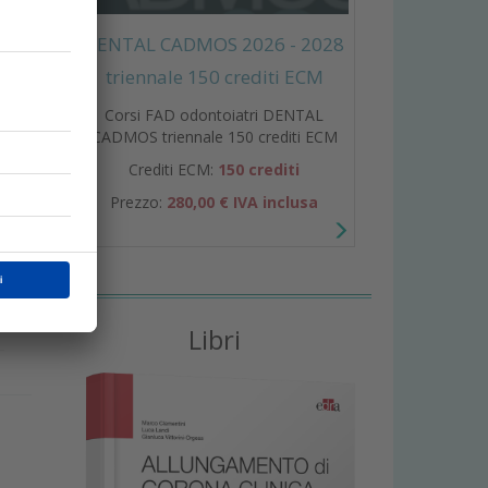
DENTAL CADMOS 2026 - 2028
triennale 150 crediti ECM
Corsi FAD odontoiatri DENTAL
CADMOS triennale 150 crediti ECM
Crediti ECM:
150 crediti
Prezzo:
280,00 € IVA inclusa
e
,
Libri