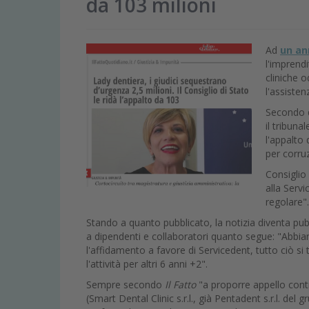
da 103 milioni
Ad
un an
l'imprendi
cliniche 
l'assiste
Secondo q
il tribuna
l'appalto
per corru
Consiglio
alla Serv
regolare"
Stando a quanto pubblicato, la notizia diventa pub
a dipendenti e collaboratori quanto segue: "Abbiam
l'affidamento a favore di Servicedent, tutto ciò si
l'attività per altri 6 anni +2".
Sempre secondo
Il Fatto
"a proporre appello contr
(Smart Dental Clinic s.r.l., già Pentadent s.r.l. del