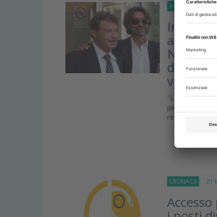
APPROFONDIMEN
Indagine
arresto 
Nelle tr
dell'odo
voler co
"L'attuale cri
per garantire
rendendo auspic
Approfond
CRONACA
21 M
Accesso
i posti d