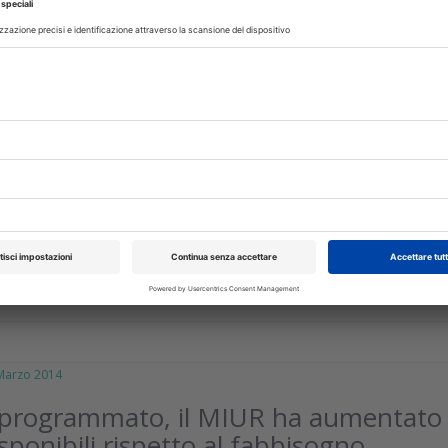
TI
18 Febbraio 2016
 Sanità Lombarda: dall'ordinanza di
emerge come funzionava il sistema.
ascrizioni anche importanti nomi
ntoiatria lombarda criticati per non
llaborare
si socio economica sta aggravando la situazione e impone scelt
 una maggiore accessibilità alle prestazioni odontoiatriche
abile anche una revisione...
isci
arzo 2014
 programmato, il MIUR ha aumentato
isponibili rispetto al fabbisogno