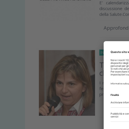
E' calendari
discussione de
della Salute.Co
Approfond
INCHIESTE
29 Fe
Turismo 
chi ci è
I recenti servi
fenomeno del
professione che
Approfond