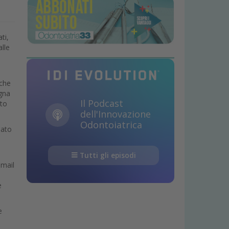
ti,
alle
 che
egna
Il Podcast
sto
dell'Innovazione
Odontoiatrica
nato
Tutti gli episodi
 mail
e
e