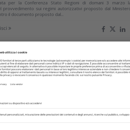
zzata per la Conferenza Stato Regioni di domani 3 marzo l
l provvedimento sui regimi autorizzativi proposto dal Minister
ntro il documento proposto dal...
isci
bbraio 2016
odontoiatrico. Questa l'esperienza di
 andato raccontata da AltroConsumo
zi de Le Iene e di Striscia la Notizia hanno riportato d'attualità i
 turismo odontoiatrico e riaperto la polemica tra media 
 vede questi servizi...
isci