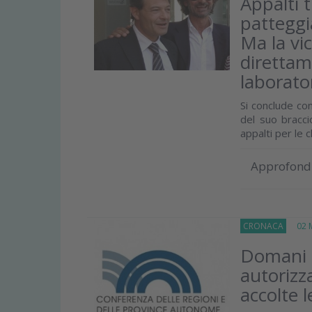
Appalti 
patteggia
Ma la vi
direttame
laborator
Si conclude con
del suo bracci
appalti per le cl
Approfond
CRONACA
02 M
Domani l
autorizz
accolte 