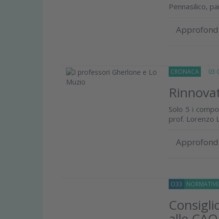
Pennasilico, part
Approfond
CRONACA
03 G
Rinnovat
Solo 5 i compon
prof. Lorenzo 
Approfond
O33
NORMATIV
Consigli
alle CAO 