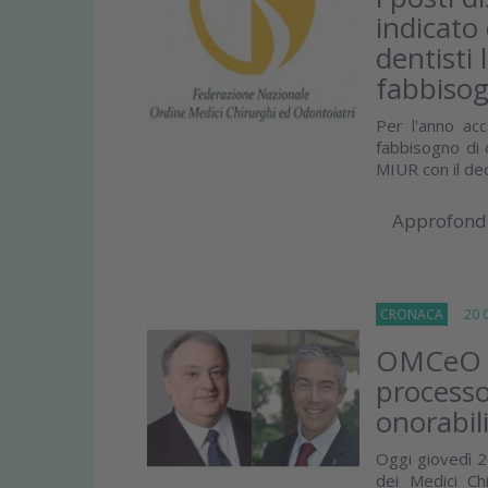
indicato 
dentisti
fabbisog
Per l'anno ac
fabbisogno di 
MIUR con il dec
Approfond
CRONACA
20 Ot
OMCeO Mi
processo
onorabili
Oggi giovedì 2
dei Medici Chi