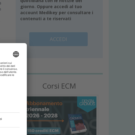
quotidiana con le notizie del
a
giorno. Oppure accedi al tuo
o
account Medikey per consultare i
contenuti a te riservati
ACCEDI
Corsi ECM
l
e