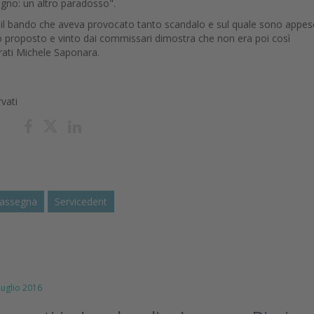
gno: un altro paradosso".
timo il bando che aveva provocato tanto scandalo e sul quale sono appes
llo proposto e vinto dai commissari dimostra che non era poi così
grati Michele Saponara.
rvati
iassegna
Servicedent
glio 2016