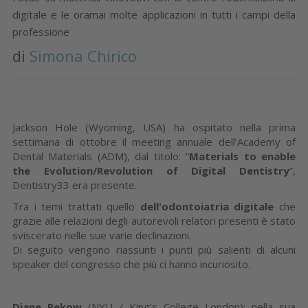
digitale e le oramai molte applicazioni in tutti i campi della
professione
di
Simona Chirico
Jackson Hole (Wyoming, USA) ha ospitato nella prima
settimana di ottobre il meeting annuale dell’Academy of
Dental Materials (ADM), dal titolo: “
Materials to enable
the Evolution/Revolution of Digital Dentistry
”,
Dentistry33 era presente.
Tra i temi trattati quello
dell'odontoiatria digitale
che
grazie alle relazioni degli autorevoli relatori presenti è stato
sviscerato nelle sue varie declinazioni.
Di seguito vengono riassunti i punti più salienti di alcuni
speaker del congresso che più ci hanno incuriosito.
Diane Rekow
(NYU / King’s College London): nella sua