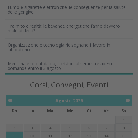
Fumo e sigarette elettroniche: le conseguenze per la salute
delle gengive
Tra mito e realtà: le bevande energetiche fanno davvero
male ai denti?
Organizzazione e tecnologia ridisegnano il lavoro in
laboratorio
Medicina e odontoiatria, iscrizioni al semestre aperto:
domande entro il 3 agosto
Corsi, Convegni, Eventi
Agosto
2026
Do
Lu
Ma
Me
Gi
Ve
Sa
1
2
3
4
5
6
7
8
9
10
11
12
13
14
15