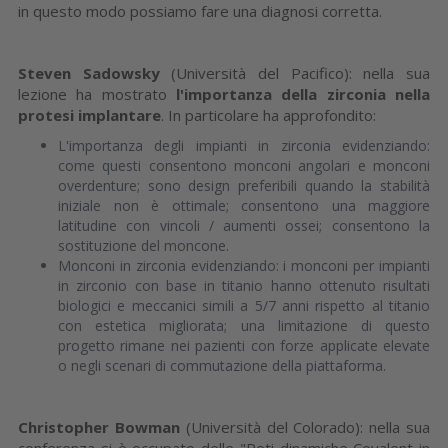
in questo modo possiamo fare una diagnosi corretta.
Steven Sadowsky
(Università del Pacifico): nella sua
lezione ha mostrato
l'importanza della zirconia nella
protesi implantare
. In particolare ha approfondito:
L'importanza degli impianti in zirconia evidenziando:
come questi consentono monconi angolari e monconi
overdenture; sono design preferibili quando la stabilità
iniziale non è ottimale; consentono una maggiore
latitudine con vincoli / aumenti ossei; consentono la
sostituzione del moncone.
Monconi in zirconia evidenziando: i monconi per impianti
in zirconio con base in titanio hanno ottenuto risultati
biologici e meccanici simili a 5/7 anni rispetto al titanio
con estetica migliorata; una limitazione di questo
progetto rimane nei pazienti con forze applicate elevate
o negli scenari di commutazione della piattaforma.
Christopher Bowman
(Università del Colorado): nella sua
conferenza si è occupato delle "Reti dinamiche Covalent in