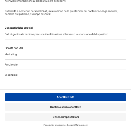
comunicazione all'Ordine dell’assunzione dell’incarico
Terapia canalare in una o più sedute: cosa dice oggi
l’evidenza scientifica?
Fumo e sigarette elettroniche: le conseguenze per la salute
delle gengive
Corsi, Convegni, Eventi
Agosto
2026
Do
Lu
Ma
Me
Gi
Ve
Sa
1
2
3
4
5
6
7
8
9
10
11
12
13
14
15
16
17
18
19
20
21
22
23
24
25
26
27
28
29
30
31