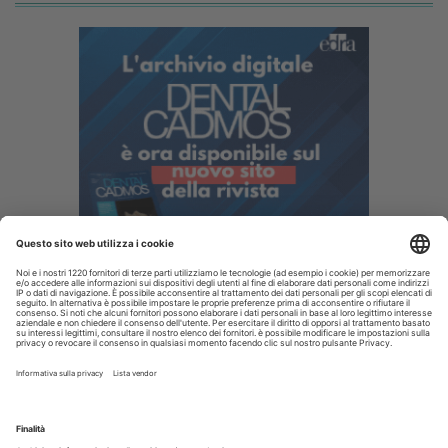
I più letti
Disinfettare lo spazzolino: i consigli da dare ai pazienti
La CAO richiama i direttori sanitari agli obblighi di