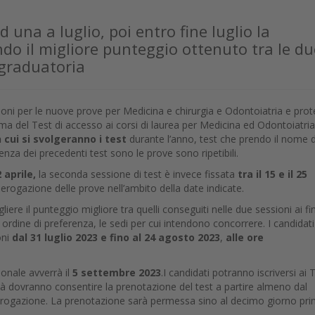
d una a luglio, poi entro fine luglio la
ando il migliore punteggio ottenuto tra le du
 graduatoria
ioni per le nuove prove per Medicina e chirurgia e Odontoiatria e prot
rma del Test di accesso ai corsi di laurea per Medicina ed Odontoiatria
n cui si svolgeranno i test
durante l’anno, test che prendo il nome d
nza dei precedenti test sono le prove sono ripetibili.
22 aprile,
la seconda sessione di test è invece fissata
tra il 15 e il 25
di erogazione delle prove nell’ambito della date indicate.
iere il punteggio migliore tra quelli conseguiti nelle due sessioni ai fin
 ordine di preferenza, le sedi per cui intendono concorrere. I candidati
oni
dal 31 luglio 2023 e fino al 24 agosto 2023
,
alle ore
onale avverrà il
5 settembre 2023
.I candidati potranno iscriversi ai
ità dovranno consentire la prenotazione del test a partire almeno dal
i erogazione. La prenotazione sarà permessa sino al decimo giorno pr