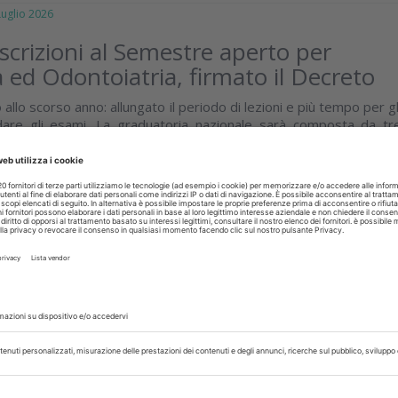
glio 2026
 iscrizioni al Semestre aperto per
 ed Odontoiatria, firmato il Decreto
 allo scorso anno: allungato il periodo di lezioni e più tempo per gl
dare gli esami. La graduatoria nazionale sarà composta da tr
gli esiti degli...
isci
TI
09 Luglio 2026
 estetica, per SIMEO serve certificare
dicina estetica non può più permettersi percorsi formativ
a sicurezza del paziente nasce dalla formazione