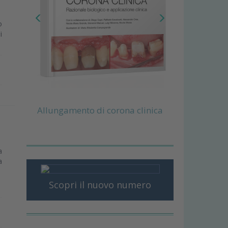
o
i
Allungamento di corona clinica
a
a
Scopri il nuovo numero