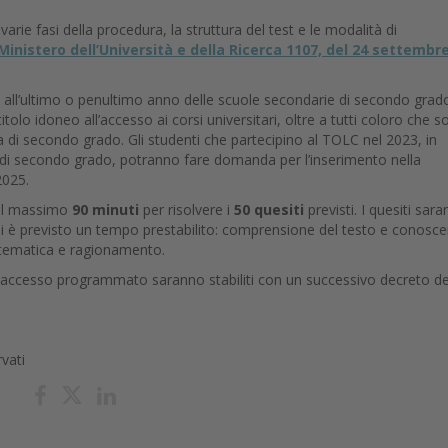
rie fasi della procedura, la struttura del test e le modalità di
Ministero dell’Università e della Ricerca 1107, del 24 settembr
tti all’ultimo o penultimo anno delle scuole secondarie di secondo grad
itolo idoneo all’accesso ai corsi universitari, oltre a tutti coloro che 
 di secondo grado. Gli studenti che partecipino al TOLC nel 2023, in
e di secondo grado, potranno fare domanda per l’inserimento nella
2025.
 al massimo
90 minuti
per risolvere i
50 quesiti
previsti. I quesiti sar
quali è previsto un tempo prestabilito: comprensione del testo e conosc
 matematica e ragionamento.
ad accesso programmato saranno stabiliti con un successivo decreto de
rvati