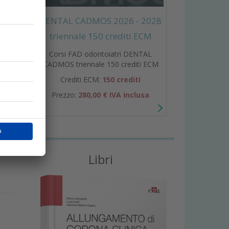
DENTAL CADMOS 2026 - 2028
triennale 150 crediti ECM
Corsi FAD odontoiatri DENTAL
CADMOS triennale 150 crediti ECM
Crediti ECM:
150 crediti
Prezzo:
280,00 € IVA inclusa
a
Libri