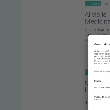
CRONACA
13 Lu
Al via le
Medicina
Novità rispetto
studenti per 
sezioni in base a
Approfond
APPROFONDIMEN
Medicina
i docenti
Guida: la me
disomogenei, l