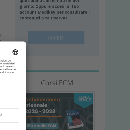
quotidiana con le notizie del
giorno. Oppure accedi al tuo
account Medikey per consultare i
contenuti a te riservati
i
ACCEDI
e
Corsi ECM
i