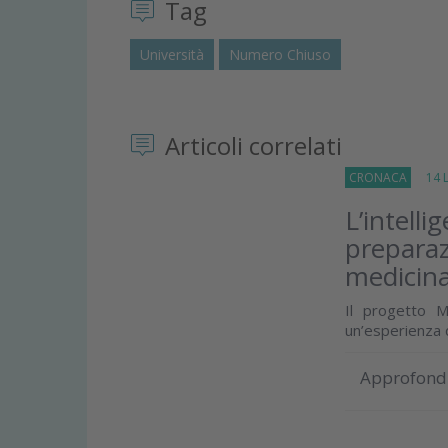
Tag
Università
Numero Chiuso
Articoli correlati
CRONACA
14 Lu
L’intelli
preparaz
medicina
Il progetto M
un’esperienza 
Approfond