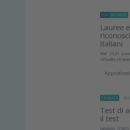
O33
INCHIESTE
Lauree e
riconosc
italiani
Nel 2021 sono
cittadini stran
Approfond
CRONACA
05 Se
Test di 
il test
Iandolo (CAO)