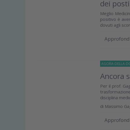
dei posti
Meglio Medicina
positivo è aver
dovuti agli sco
Approfond
AGORA-DELLA-D
Ancora 
Per il prof. Ga
trasformazione
disciplina medic
di
Massimo Gag
Approfond