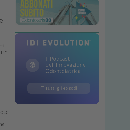
e
esi
 per
i
Il Podcast
dell'Innovazione
Odontoiatrica
i
Tutti gli episodi
 TOLC
ima