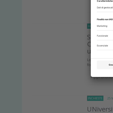
Approfond
APPROFONDIMEN
Scuole di
Collegio
urgente
Lo Muzio: subit
formazione degl
Approfond
INCHIESTE
25 Ma
UNiversi