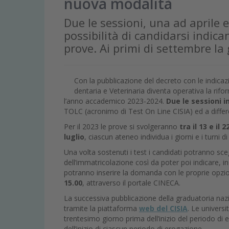
nuova modalità
Due le sessioni, una ad aprile e
possibilità di candidarsi indic
prove. Ai primi di settembre la
Con la pubblicazione del decreto con le indicaz
dentaria e Veterinaria diventa operativa la rifo
l’anno accademico 2023-2024.
Due le sessioni i
TOLC (acronimo di Test On Line CISIA) ed a differe
Per il 2023 le prove si svolgeranno
tra il 13 e il 
luglio
, ciascun ateneo individua i giorni e i turni 
Una volta sostenuti i test i candidati potranno scegl
dell’immatricolazione così da poter poi indicare, in
potranno inserire la domanda con le proprie opzi
15.00
,
attraverso il portale CINECA.
La successiva pubblicazione della graduatoria nazi
tramite la piattaforma
web del CISIA
. Le univers
trentesimo giorno prima dell’inizio del periodo d
dell’inizio di ciascun periodo di erogazione.