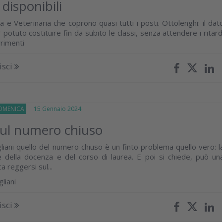
 disponibili
 e Veterinaria che coprono quasi tutti i posti. Ottolenghi: il dat
 potuto costituire fin da subito le classi, senza attendere i ritard
rrimenti
isci
OMENICA
15 Gennaio 2024
sul numero chiuso
gliani quello del numero chiuso è un finto problema quello vero: l
 della docenza e del corso di laurea. E poi si chiede, può un
a reggersi sul...
liani
isci