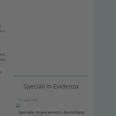
e
o
sono
anno
enze
l
Speciali in Evidenza
20 Luglio 2026
Speciale sbiancamento domiciliare