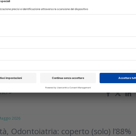
isci
TI
08 Luglio 2026
 specializzazione odontoiatriche, il
 dei Docenti chiede un intervento
o il Decreto per la distribuzione dei posti, a rischio non solo l
i specializzandi ma l’assistenza fornita ai cittadini
isci
ggio 2026
tà, Odontoiatria: coperto (solo) l’88%