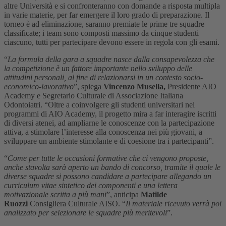
altre Università e si confronteranno con domande a risposta multipla
in varie materie, per far emergere il loro grado di preparazione. Il
torneo è ad eliminazione, saranno premiate le prime tre squadre
classificate; i team sono composti massimo da cinque studenti
ciascuno, tutti per partecipare devono essere in regola con gli esami.
“
La formula della gara a squadre nasce dalla consapevolezza che
la competizione è un fattore importante nello sviluppo delle
attitudini personali, al fine di relazionarsi in un contesto socio-
economico-lavorativo
”, spiega
Vincenzo Musella,
Presidente AIO
Academy e Segretario Culturale di Associazione Italiana
Odontoiatri. “Oltre a coinvolgere gli studenti universitari nei
programmi di AIO Academy, il progetto mira a far interagire iscritti
di diversi atenei, ad ampliarne le conoscenze con la partecipazione
attiva, a stimolare l’interesse alla conoscenza nei più giovani, a
sviluppare un ambiente stimolante e di coesione tra i partecipanti”.
“
Come per tutte le occasioni formative che ci vengono proposte,
anche stavolta sarà aperto un bando di concorso, tramite il quale le
diverse squadre si possono candidare a partecipare allegando un
curriculum vitae sintetico dei componenti e una lettera
motivazionale scritta a più mani
”, anticipa
Matilde
Ruozzi
Consigliera Culturale AISO. “
Il materiale ricevuto verrà poi
analizzato per selezionare le squadre più meritevoli
”.