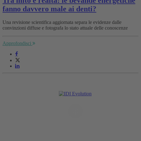
Tra mito e realtà: le bevande energetiche
fanno davvero male ai denti?
Una revisione scientifica aggiornata separa le evidenze dalle
convinzioni diffuse e fotografa lo stato attuale delle conoscenze
Approfondisci
Il Podcast
dell'Innovazione
Odontoiatrica