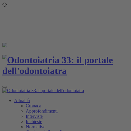
Toggle
navigation
Attualità
Cronaca
Approfondimenti
Interviste
Inchieste
Normative