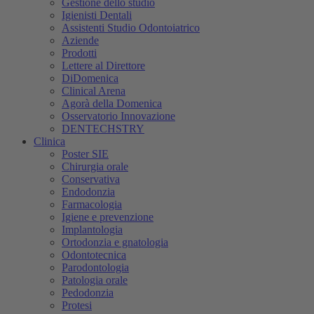
Gestione dello studio
Igienisti Dentali
Assistenti Studio Odontoiatrico
Aziende
Prodotti
Lettere al Direttore
DiDomenica
Clinical Arena
Agorà della Domenica
Osservatorio Innovazione
DENTECHSTRY
Clinica
Poster SIE
Chirurgia orale
Conservativa
Endodonzia
Farmacologia
Igiene e prevenzione
Implantologia
Ortodonzia e gnatologia
Odontotecnica
Parodontologia
Patologia orale
Pedodonzia
Protesi