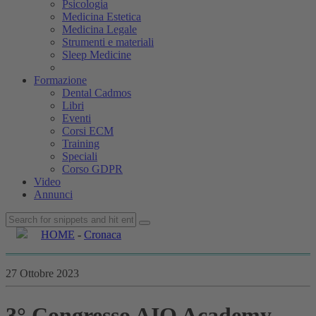
Psicologia
Medicina Estetica
Medicina Legale
Strumenti e materiali
Sleep Medicine
Formazione
Dental Cadmos
Libri
Eventi
Corsi ECM
Training
Speciali
Corso GDPR
Video
Annunci
HOME
HOME
-
-
Cronaca
Cronaca
27 Ottobre 2023
3° Congresso AIO Academy