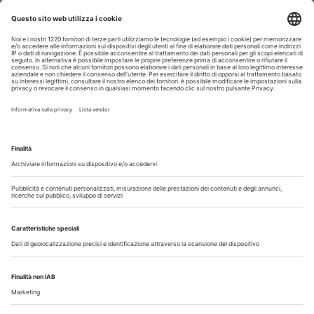
Guarda i nostri video
Il flusso di lavoro dell’odontoiatra chairside
Odontoiatria33