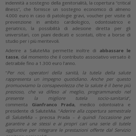
indennità a sostegno della genitorialità, la copertura “critical
illness”, che fornisce un sostegno economico di almeno
4.000 euro in caso di patologie gravi, voucher per visite di
prevenzione in ambito cardiologico, odontoiatrico e
geriatrico, la possibilità di adesione diretta per gli
universitari, con piani dedicati e scontati, oltre a borse di
studio per i più meritevoli.
Aderire a SaluteMia permette inoltre di
abbassare le
tasse
, dal momento che il contributo associativo versato è
detraibile fino a 1.300 euro l’anno.
“
Per noi, operatori della sanità, la tutela della salute
rappresenta un impegno quotidiano. Anche per questo
promuoviamo la consapevolezza che la salute è il bene più
prezioso, che va difeso al meglio, programmando nel
presente la migliore tutela socio-sanitaria
”,
commenta
Gianfranco Prada
, medico odontoiatra e
presidente di SaluteMia. “
Aderire alla copertura semestrale
di SaluteMia
– precisa Prada –
è quindi l’occasione per
garantire a se stessi e ai propri cari una serie di tutele
aggiuntive per integrare le prestazioni offerte dal Servizio