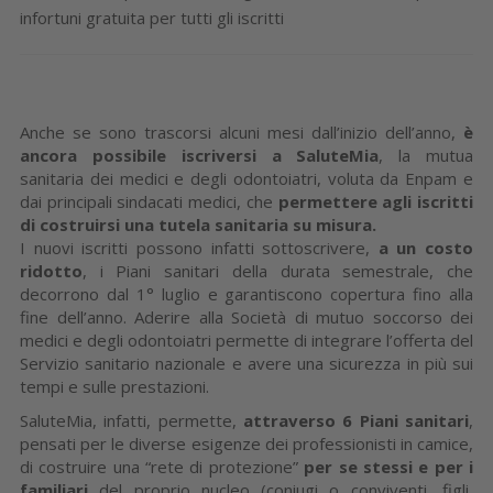
infortuni gratuita per tutti gli iscritti
Anche se sono trascorsi alcuni mesi dall’inizio dell’anno,
è
ancora possibile iscriversi a SaluteMia
, la mutua
sanitaria dei medici e degli odontoiatri, voluta da Enpam e
dai principali sindacati medici, che
permettere agli iscritti
di costruirsi una tutela sanitaria su misura.
I nuovi iscritti possono infatti sottoscrivere,
a un costo
ridotto
, i Piani sanitari della durata semestrale, che
decorrono dal 1° luglio e garantiscono copertura fino alla
fine dell’anno. Aderire alla Società di mutuo soccorso dei
medici e degli odontoiatri permette di integrare l’offerta del
Servizio sanitario nazionale e avere una sicurezza in più sui
tempi e sulle prestazioni.
SaluteMia, infatti, permette,
attraverso 6 Piani sanitari
,
pensati per le diverse esigenze dei professionisti in camice,
di costruire una “rete di protezione”
per se stessi e per i
familiari
del proprio nucleo (coniugi o conviventi, figli,