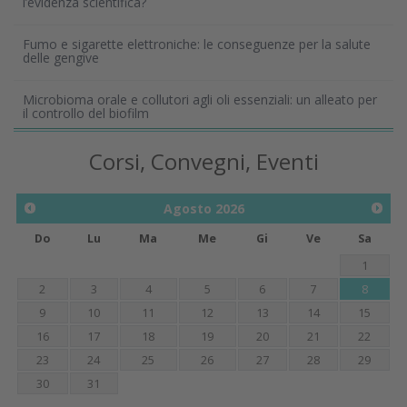
l’evidenza scientifica?
Fumo e sigarette elettroniche: le conseguenze per la salute
delle gengive
Microbioma orale e collutori agli oli essenziali: un alleato per
il controllo del biofilm
Corsi, Convegni, Eventi
Agosto
2026
Do
Lu
Ma
Me
Gi
Ve
Sa
1
2
3
4
5
6
7
8
9
10
11
12
13
14
15
16
17
18
19
20
21
22
23
24
25
26
27
28
29
30
31