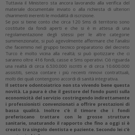
Tuttavia il Ministero sta ancora lavorando alla verifica del
materiale documentale inviato o alla richiesta di ulteriori
chiarimenti inerenti le modalità di iscrizione.
Se poi si tiene conto che circa 120 Sms di territorio sono
costituite da fondi aperti e che si è in attesa di una
regolamentazione degli stessi per le altre categorie
summenzionate, si può agevolmente affermare che l’analisi
che facemmo nel gruppo tecnico preparatorio del decreto
Turco è molto vicina alla realtà; si può ipotizzare che ci
saranno oltre 416 fondi, casse e Sms operativi. Ciò riguarda
una realtà di circa 6.530.000 iscritti e di circa 10.600.000
assistiti, senza contare i più recenti rinnovi contrattuali,
molti dei quali contengono accordi di sanità integrativa.
Il settore odontoiatrico non sta vivendo bene questa
novità. La paura è che il gestore del fondo punti sulla
economicità del servizio costringendo indirettamente
i professionisti convenzionati a offrire prestazioni di
bassa qualità. Inoltre c’è il timore che i fondi
preferiscano trattare con le grosse strutture
sanitarie, snaturando il rapporto che fino a oggi si è
creato tra singolo dentista e paziente. Secondo lei c’è