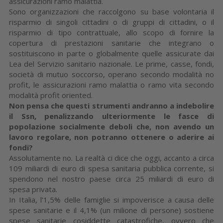
assicurazioni ramo malattia.
Sono organizzazioni che raccolgono su base volontaria il
risparmio di singoli cittadini o di gruppi di cittadini, o il
risparmio di tipo contrattuale, allo scopo di fornire la
copertura di prestazioni sanitarie che integrano o
sostituiscono in parte o globalmente quelle assicurate dai
Lea del Servizio sanitario nazionale. Le prime, casse, fondi,
società di mutuo soccorso, operano secondo modalità no
profit, le assicurazioni ramo malattia o ramo vita secondo
modalità profit oriented.
Non pensa che questi strumenti andranno a indebolire
il Ssn, penalizzando ulteriormente le fasce di
popolazione socialmente deboli che, non avendo un
lavoro regolare, non potranno ottenere o aderire ai
fondi?
Assolutamente no. La realtà ci dice che oggi, accanto a circa
109 miliardi di euro di spesa sanitaria pubblica corrente, si
spendono nel nostro paese circa 25 miliardi di euro di
spesa privata.
In Italia, l’1,5% delle famiglie si impoverisce a causa delle
spese sanitarie e il 4,1% (un milione di persone) sostiene
spese sanitarie cosiddette catastrofiche, ovvero che