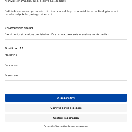
CRONACA
31 Luglio 2026
Medicina e odontoiatria, iscrizioni al
semestre aperto: domande entro il 3
agosto
Dal primo settembre iniziano le lezioni del semestre aperto,
queste le novità fino ad ora attivate
Approfondisci
CRONACA
31 Luglio 2026
Summer Edra ECM: formazione d’estate
con il 20% di sconto fino al 25 agosto
EDRA lancia i Summer Edra ECM, una promozione speciale
che consente di accedere a tutti i corsi del catalogo
formativo ECM con il 20% di sconto, fino al 25 agosto