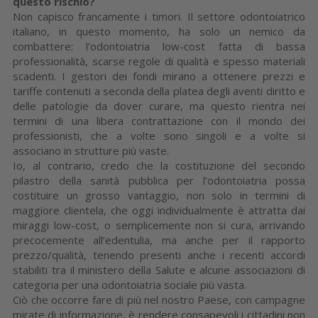
questo rischio?
Non capisco francamente i timori. Il settore odontoiatrico
italiano, in questo momento, ha solo un nemico da
combattere: l’odontoiatria low-cost fatta di bassa
professionalità, scarse regole di qualità e spesso materiali
scadenti. I gestori dei fondi mirano a ottenere prezzi e
tariffe contenuti a seconda della platea degli aventi diritto e
delle patologie da dover curare, ma questo rientra nei
termini di una libera contrattazione con il mondo dei
professionisti, che a volte sono singoli e a volte si
associano in strutture più vaste.
Io, al contrario, credo che la costituzione del secondo
pilastro della sanità pubblica per l’odontoiatria possa
costituire un grosso vantaggio, non solo in termini di
maggiore clientela, che oggi individualmente è attratta dai
miraggi low-cost, o semplicemente non si cura, arrivando
precocemente all’edentulia, ma anche per il rapporto
prezzo/qualità, tenendo presenti anche i recenti accordi
stabiliti tra il ministero della Salute e alcune associazioni di
categoria per una odontoiatria sociale più vasta.
Ciò che occorre fare di più nel nostro Paese, con campagne
mirate di informazione, è rendere consapevoli i cittadini non