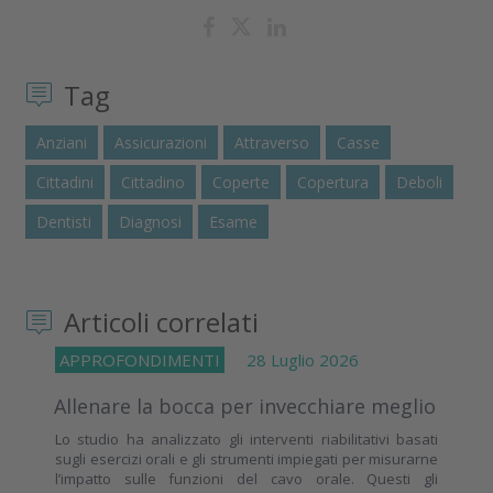
Tag
Anziani
Assicurazioni
Attraverso
Casse
Cittadini
Cittadino
Coperte
Copertura
Deboli
Dentisti
Diagnosi
Esame
Articoli correlati
APPROFONDIMENTI
28 Luglio 2026
Allenare la bocca per invecchiare meglio
Lo studio ha analizzato gli interventi riabilitativi basati
sugli esercizi orali e gli strumenti impiegati per misurarne
l’impatto sulle funzioni del cavo orale. Questi gli