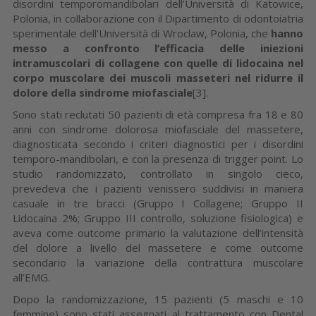
disordini temporomandibolari dell’Università di Katowice,
Polonia, in collaborazione con il Dipartimento di odontoiatria
sperimentale dell’Università di Wroclaw, Polonia, che
hanno
messo a confronto l’efficacia delle iniezioni
intramuscolari di collagene con quelle di lidocaina nel
corpo muscolare dei muscoli masseteri nel ridurre il
dolore della sindrome miofasciale
[3].
Sono stati reclutati 50 pazienti di età compresa fra 18 e 80
anni con sindrome dolorosa miofasciale del massetere,
diagnosticata secondo i criteri diagnostici per i disordini
temporo-mandibolari, e con la presenza di trigger point. Lo
studio randomizzato, controllato in singolo cieco,
prevedeva che i pazienti venissero suddivisi in maniera
casuale in tre bracci (Gruppo I Collagene; Gruppo II
Lidocaina 2%; Gruppo III controllo, soluzione fisiologica) e
aveva come outcome primario la valutazione dell’intensità
del dolore a livello del massetere e come outcome
secondario la variazione della contrattura muscolare
all’EMG.
Dopo la randomizzazione, 15 pazienti (5 maschi e 10
femmine) sono stati assegnati al trattamento con Dental