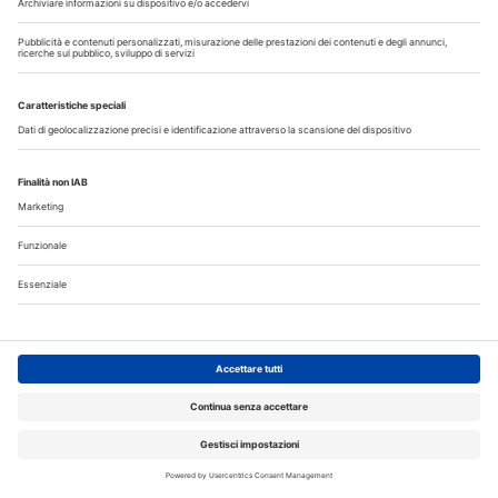
NORMATIVE
29 Luglio 2026
Stage nei laboratori odontotecnici
Focus sulle novità del Decreto Sicurezza. ANTLO ricorda le
regole e le responsabilità per titolare di laboratorio e
studente. Un ripasso che può essere utile
Approfondisci
APPROFONDIMENTI
28 Luglio 2026
Allenare la bocca per invecchiare meglio
Lo studio ha analizzato gli interventi riabilitativi basati sugli
esercizi orali e gli strumenti impiegati per misurarne l’impatto
sulle funzioni del cavo orale. Questi gli allenamenti da
insegnare...