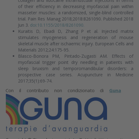
collagen and lidocaine intramuscular injections in terms
of their efficiency in decreasing myofascial pain within
masseter muscles: a randomized, single-blind controlled
trial. Pain Res Manag 2018;2018:8261090. Published 2018
Jun 3.
doi:10.1155/2018/8261090.
Kuraitis D, Ebadi D, Zhang P et al. Injected matrix
stimulates myogenesis and regeneration of mouse
skeletal muscle after ischaemic injury. European Cells and
Materials 2012;24:175-95.
Blasco-Bonora PM, Pintado-Zugasti AM. Effects of
myofascial trigger point dry needling in patients with
sleep bruxism and temporomandibular disorders: a
prospective case series. Acupuncture in Medicine
2017;35(1):69-74.
Con il contributo non condizionato di
Guna