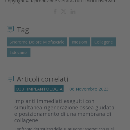
Copyright © Riproduzione vietata-Tutti i diritti riservati
Tag
Sindrome Dolore Miofasciale
Iniezioni
Collagene
Lidocaina
Articoli correlati
O33
IMPLANTOLOGIA
06 Novembre 2023
Impianti immediati eseguiti con
simultanea rigenerazione ossea guidata
e posizionamento di una membrana di
collagene
Confronto dei risultati della guarigione “aperta” con quelli