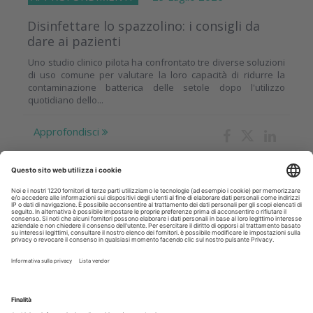
Disinfettare lo spazzolino: i consigli da
dare ai pazienti
Uno studio clinico pilota ha confrontato tre diverse soluzioni
di uso comune per valutare la loro capacità di ridurre la
contaminazione batterica delle setole dopo l'utilizzo
quotidiano dello...
Approfondisci
AZIENDE
29 Luglio 2026
L’ imaging 3D nella pratica clinica
L’esperienza del prof. Marco Martignoni con le soluzioni di
imaging Dürr Dental: semplifica la selezione del protocollo e
l’esecuzione dell’esame, riducendo la complessità...
Approfondisci