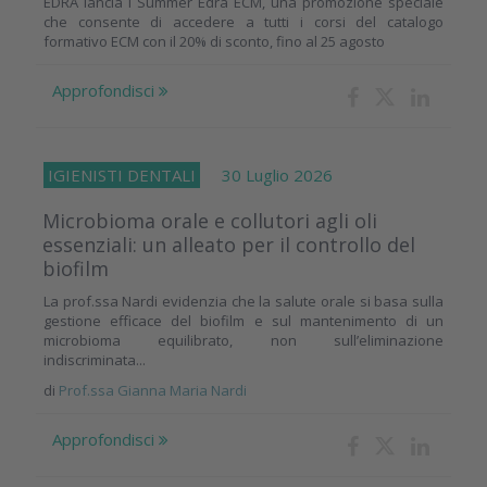
EDRA lancia i Summer Edra ECM, una promozione speciale
che consente di accedere a tutti i corsi del catalogo
formativo ECM con il 20% di sconto, fino al 25 agosto
Approfondisci
IGIENISTI DENTALI
30 Luglio 2026
Microbioma orale e collutori agli oli
essenziali: un alleato per il controllo del
biofilm
La prof.ssa Nardi evidenzia che la salute orale si basa sulla
gestione efficace del biofilm e sul mantenimento di un
microbioma equilibrato, non sull’eliminazione
indiscriminata...
di
Prof.ssa Gianna Maria Nardi
Approfondisci