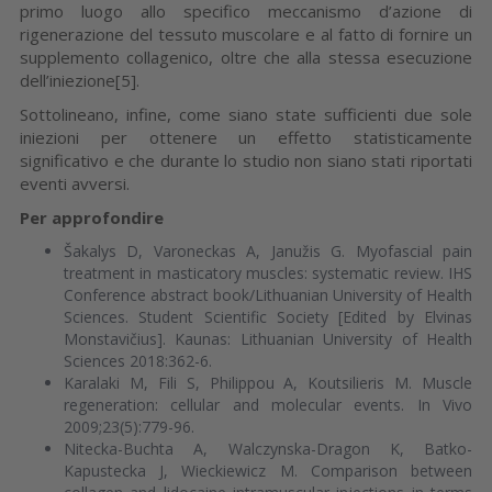
primo luogo allo specifico meccanismo d’azione di
rigenerazione del tessuto muscolare e al fatto di fornire un
supplemento collagenico, oltre che alla stessa esecuzione
dell’iniezione[5].
Sottolineano, infine, come siano state sufficienti due sole
iniezioni per ottenere un effetto statisticamente
significativo e che durante lo studio non siano stati riportati
eventi avversi.
Per approfondire
Šakalys D, Varoneckas A, Janužis G. Myofascial pain
treatment in masticatory muscles: systematic review. IHS
Conference abstract book/Lithuanian University of Health
Sciences. Student Scientific Society [Edited by Elvinas
Monstavičius]. Kaunas: Lithuanian University of Health
Sciences 2018:362-6.
Karalaki M, Fili S, Philippou A, Koutsilieris M. Muscle
regeneration: cellular and molecular events. In Vivo
2009;23(5):779-96.
Nitecka-Buchta A, Walczynska-Dragon K, Batko-
Kapustecka J, Wieckiewicz M. Comparison between