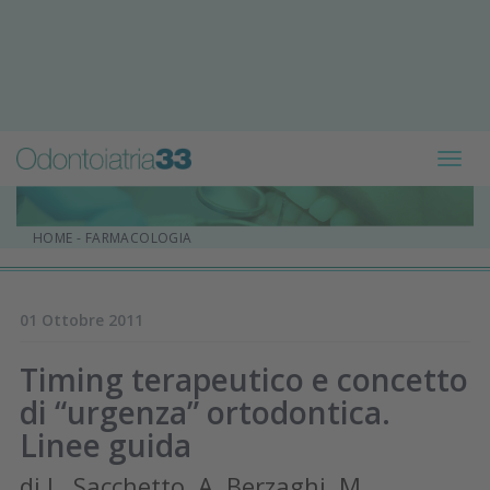
Toggl
navig
HOME
-
FARMACOLOGIA
01 Ottobre 2011
Timing terapeutico e concetto
di “urgenza” ortodontica.
Linee guida
di L. Sacchetto, A. Berzaghi, M.