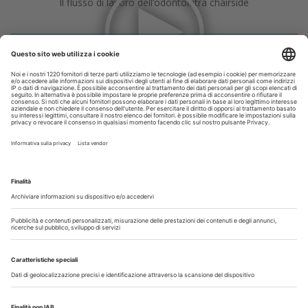
Il flusso di lavoro dell’odontoiatra chairside
Odontoiatria33