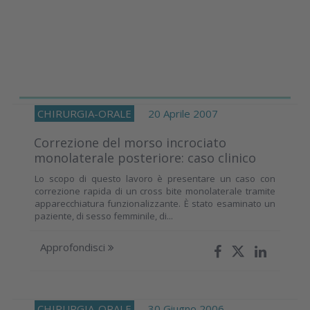
CHIRURGIA-ORALE
20 Aprile 2007
Correzione del morso incrociato
monolaterale posteriore: caso clinico
Lo scopo di questo lavoro è presentare un caso con
correzione rapida di un cross bite monolaterale tramite
apparecchiatura funzionalizzante. È stato esaminato un
paziente, di sesso femminile, di...
Approfondisci
CHIRURGIA-ORALE
30 Giugno 2006