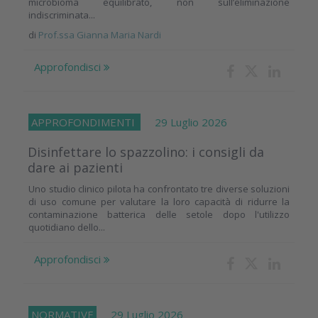
microbioma equilibrato, non sull’eliminazione
indiscriminata...
di
Prof.ssa Gianna Maria Nardi
Approfondisci
APPROFONDIMENTI
29 Luglio 2026
Disinfettare lo spazzolino: i consigli da
dare ai pazienti
Uno studio clinico pilota ha confrontato tre diverse soluzioni
di uso comune per valutare la loro capacità di ridurre la
contaminazione batterica delle setole dopo l'utilizzo
quotidiano dello...
Approfondisci
NORMATIVE
29 Luglio 2026