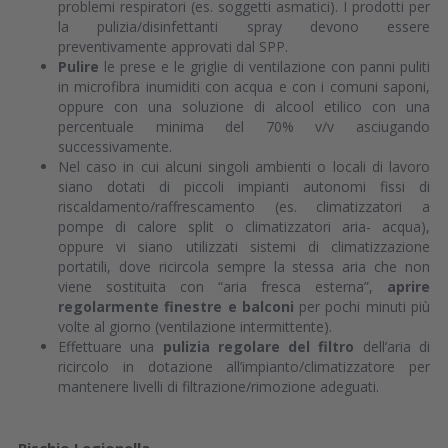
problemi respiratori (es. soggetti asmatici). I prodotti per
la pulizia/disinfettanti spray devono essere
preventivamente approvati dal SPP.
Pulire
le prese e le griglie di ventilazione con panni puliti
in microfibra inumiditi con acqua e con i comuni saponi,
oppure con una soluzione di alcool etilico con una
percentuale minima del 70% v/v asciugando
successivamente.
Nel caso in cui alcuni singoli ambienti o locali di lavoro
siano dotati di piccoli impianti autonomi fissi di
riscaldamento/raffrescamento (es. climatizzatori a
pompe di calore split o climatizzatori aria- acqua),
oppure vi siano utilizzati sistemi di climatizzazione
portatili, dove ricircola sempre la stessa aria che non
viene sostituita con “aria fresca esterna”,
aprire
regolarmente finestre e balconi
per pochi minuti più
volte al giorno (ventilazione intermittente).
Effettuare una
pulizia regolare del filtro
dell’aria di
ricircolo in dotazione all’impianto/climatizzatore per
mantenere livelli di filtrazione/rimozione adeguati.
Rischio Legionella