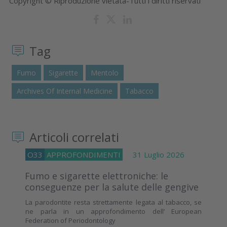
Copyright © Riproduzione vietata-Tutti i diritti riservati
Tag
Fumo
Sigarette
Mentolo
Archives Of Internal Medicine
Tabacco
Articoli correlati
O33
APPROFONDIMENTI
31 Luglio 2026
Fumo e sigarette elettroniche: le
conseguenze per la salute delle gengive
La parodontite resta strettamente legata al tabacco, se
ne parla in un approfondimento dell’ European
Federation of Periodontology