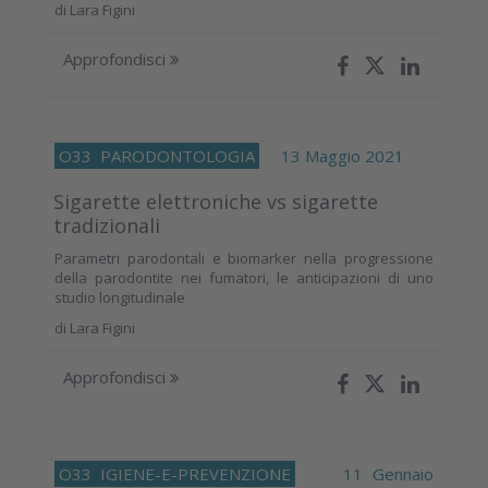
di
Lara Figini
Approfondisci
O33
PARODONTOLOGIA
13 Maggio 2021
Sigarette elettroniche vs sigarette
tradizionali
Parametri parodontali e biomarker nella progressione
della parodontite nei fumatori, le anticipazioni di uno
studio longitudinale
di
Lara Figini
Approfondisci
O33
IGIENE-E-PREVENZIONE
11 Gennaio