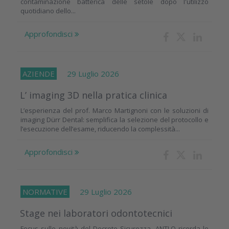
contaminazione batterica delle setole dopo l'utilizzo
quotidiano dello...
Approfondisci
AZIENDE
29 Luglio 2026
L’ imaging 3D nella pratica clinica
L’esperienza del prof. Marco Martignoni con le soluzioni di
imaging Dürr Dental: semplifica la selezione del protocollo e
l’esecuzione dell’esame, riducendo la complessità...
Approfondisci
NORMATIVE
29 Luglio 2026
Stage nei laboratori odontotecnici
Focus sulle novità del Decreto Sicurezza. ANTLO ricorda le