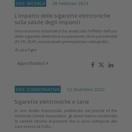
O33
RICERCA
26 Febbraio 2024
L’impatto delle sigarette elettroniche
sulla salute degli impianti
Una revisione sistematica ha analizzato l'effetto dell'uso
della sigaretta elettronica sui parametri clinici parodontali
(PI, PD, BOP), sui parametri perimplantari radiografici...
di
Lara Figini
Approfondisci
O33
CONSERVATIVA
12 Dicembre 2022
Sigarette elettroniche e carie
In uno studio trasversale, pubblicato sul Journal of the
American Dental Association, gli autori hanno esaminato
le cartelle cliniche di pazienti che si sono sottoposti alle
cure presso la Tufts...