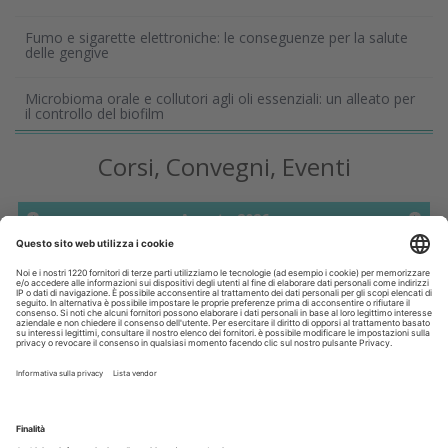
Fumo e sigarette elettroniche: le conseguenze per la salute
delle gengive
Microbioma orale e collutori agli oli essenziali: un alleato per
il controllo del biofilm
Corsi, Convegni, Eventi
Agosto
2026
Do
Lu
Ma
Me
Gi
Ve
Sa
1
2
3
4
5
6
7
8
9
10
11
12
13
14
15
16
17
18
19
20
21
22
23
24
25
26
27
28
29
30
31