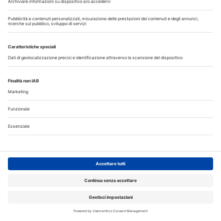
Annunci
CERCO
OFFRO
31 Luglio 2026
Cercasi ASO per studio sito a Mozzate
30 Luglio 2026
Cercasi assistente alla poltrona in Cusago
30 Luglio 2026
Pistoia - studio cerca segretaria
Altro...