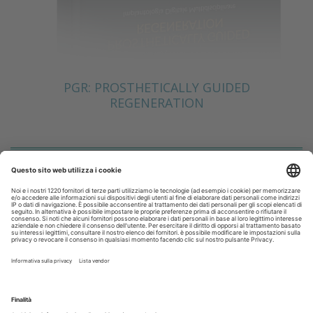
PGR: PROSTHETICALLY GUIDED
REGENERATION
Scopri il nuovo numero
I più letti
Collaborazione odontoiatrica e lavoro subordinato: la