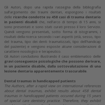
Gli Autori, dopo una rapida rassegna della bibliografia
sull’argomento dei traumi dentari, espongono i risultati
delle
ricerche condotte su 458 casi di trauma dentario
in pazienti disabili
che, nell’arco di tempo di 15 anni, si
sono presentati e sono stati curati presso il loro Servizio.
Quindi vengono presentati, sotto forma di istogrammi, i
risultati della ricerca secondo i vari aspetti (età, sesso, tipo
del trauma, tipo dei denti traumatizzati, tipo dell’handicap
del paziente) e vengono esposte alcune considerazioni di
carattere nosologico e terapeutico.
Gli Autori concludono illustrando il caso emblematico delle
gravi conseguenze psicologiche che possono derivare,
in un paziente disabile, dalla sottovalutazione di una
lesione dentaria apparentemente trascurabile
.
Dental traumas in handicapped patients
The Authors, after a rapid view on international references
about dental traumas, exhibit results about 458 dental
traumas in handicapped patients occured during 15 years
of special care dentistry practice. Therefore, they exhibit