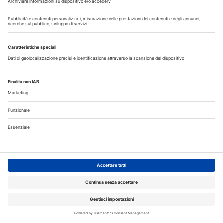
Cassazione traccia il confine
Presentato ai presidenti CAO il nuovo nomenclatore
odontoiatrico
Scuole di specializzazione odontoiatriche, il Collegio dei
Docenti chiede un intervento urgente
Contratti di collaborazione odontoiatrica: i rischi nascosti
nelle clausole che limitano autonomia e continuità delle cure
Corsi, Convegni, Eventi
Agosto
2026
Do
Lu
Ma
Me
Gi
Ve
Sa
1
2
3
4
5
6
7
8
9
10
11
12
13
14
15
16
17
18
19
20
21
22