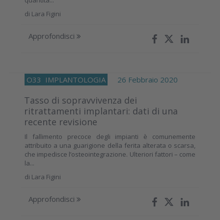
quantità...
di
Lara Figini
Approfondisci
O33
IMPLANTOLOGIA
26 Febbraio 2020
Tasso di sopravvivenza dei
ritrattamenti implantari: dati di una
recente revisione
Il fallimento precoce degli impianti è comunemente
attribuito a una guarigione della ferita alterata o scarsa,
che impedisce l’osteointegrazione. Ulteriori fattori – come
la...
di
Lara Figini
Approfondisci