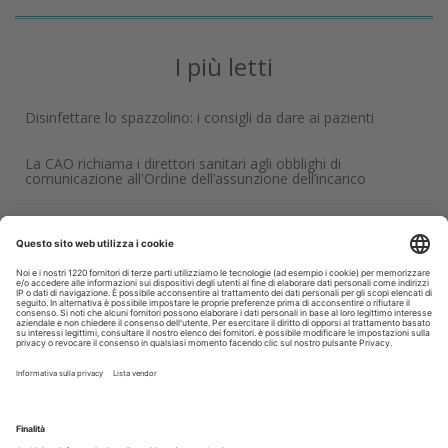
I più letti
Disinfettare lo spazzolino: i consigli da dare ai pazienti
La CAO richiama i direttori sanitari agli obblighi di
comunicazione all'Ordine dell’assunzione dell’incarico
Terapia canalare in una o più sedute: cosa dice oggi
l’evidenza scientifica?
Fumo e sigarette elettroniche: le conseguenze per la salute
delle gengive
Corsi, Convegni, Eventi
Agosto
2026