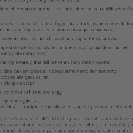
i elementi ormai compromessi e di procedere con una riabilitazione fis
stata realizzata una ceratura diagnostica virtuale usando come riferi
iente che come si può osservare erano comunque conservate.
 posizioni dei sei impianti che avrebbero supportato la protesi.
ca, è stata scelta la soluzione conometrica, accoppiando quindi per
e inglobate nella protesi.
zione implantare, prima dell’intervento sono state prodotte:
uidata dai denti presenti in bocca al momento dell’intervento;
coppia alla guida dei pin;
a alla guida dei pin.
esi conometrica ha molti vantaggi:
le e in modo guidato;
di ridurre al minimo le variabili, ottimizzando il posizionamento prot
, ha un’ottima versatilità dato che può essere utilizzato sia in ele
d elimina alcuni problemi che possono avere altri sistemi come la pr
l’immediatezza con la quale può essere rimossa durante i controlli