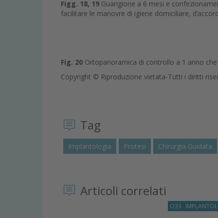
Figg. 18, 19
Guarigione a 6 mesi e confezionamento
facilitare le manovre di igiene domiciliare, d’acco
Fig. 20
Ortopanoramica di controllo a 1 anno che mo
Copyright © Riproduzione vietata-Tutti i diritti rise
Tag
Implantologia
Protesi
Chirurgia Guidata
Articoli correlati
O33
IMPLANTOL