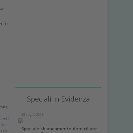
sa
mento
Speciali in Evidenza
esico
20 Luglio 2026
menti
otesi
Speciale sbiancamento domiciliare
 o le