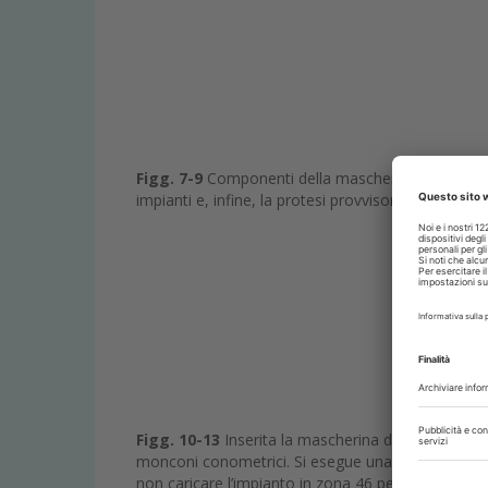
Figg. 7-9
Componenti della mascherina chirurgica: l
impianti e, infine, la protesi provvisoria, la cui p
Figg. 10-13
Inserita la mascherina di base si proc
monconi conometrici. Si esegue una rigenerazione v
non caricare l’impianto in zona 46 per motivi di ins