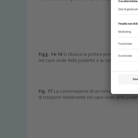
Figg. 14-16
Si ribassa la protesi provvisoria sulle
nel cavo orale della paziente e la conometria vien
Fig. 17
La conservazione di un corretto rapporto o
di trasporre fedelmente nel cavo orale della pazi