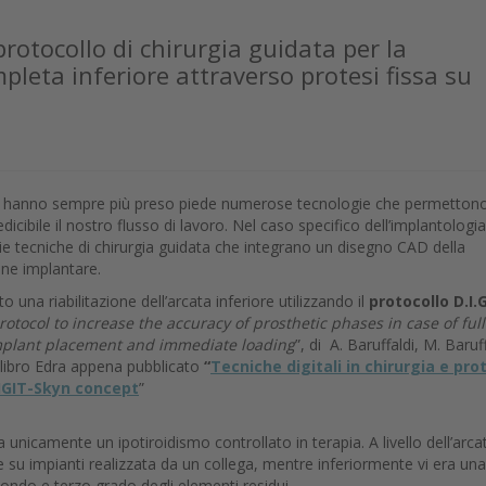
protocollo di chirurgia guidata per la
mpleta inferiore attraverso protesi fissa su
a hanno sempre più preso piede numerose tecnologie che permettono
ibile il nostro flusso di lavoro. Nel caso specifico dell’implantologia
rie tecniche di chirurgia guidata che integrano un disegno CAD della
one implantare.
 una riabilitazione dell’arcata inferiore utilizzando il
protocollo D.I.G
otocol to increase the accuracy of prosthetic phases in case of full
mplant placement and immediate loading
”, di A. Baruffaldi, M. Baruff
 libro Edra appena pubblicato
“
Tecniche digitali in chirurgia e pro
DIGIT-Skyn concept
”
a unicamente un ipotiroidismo controllato in terapia. A livello dell’arca
 su impianti realizzata da un collega, mentre inferiormente vi era una
condo e terzo grado degli elementi residui.