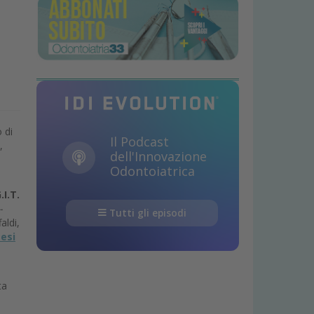
 di
Il Podcast
,
dell'Innovazione
Odontoiatrica
.I.T.
-
Tutti gli episodi
aldi,
tesi
ta