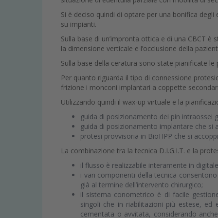
Si è deciso quindi di optare per una bonifica degl
su impianti.
Sulla base di un’impronta ottica e di una CBCT è 
la dimensione verticale e l’occlusione della paz
Sulla base della ceratura sono state pianificate le
Per quanto riguarda il tipo di connessione protesi
frizione i monconi implantari a coppette secondari
Utilizzando quindi il wax-up virtuale e la pianifica
guida di posizionamento dei pin intraossei g
guida di posizionamento implantare che si ac
protesi provvisoria in BioHPP che si accoppi
La combinazione tra la tecnica D.I.G.I.T. e la prot
il flusso è realizzabile interamente in digita
i vari componenti della tecnica consentono 
già al termine dell’intervento chirurgico;
il sistema conometrico è di facile gestione
singoli che in riabilitazioni più estese, e
cementata o avvitata, considerando anche 