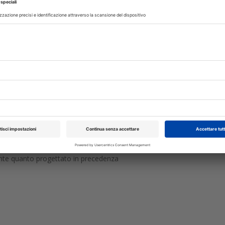
 cappette conometriche e, una volta rifinita e lucidata, questa viene ins
e attivata
cclusale è garantita dalla guida della mascherina con i pin, che perm
ente quanto progettato in precedenza