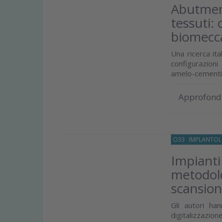
Abutment
tessuti:
biomecc
Una ricerca it
configurazioni
amelo-cementizi
Approfond
O33
IMPLANTOL
Impianti
metodolo
scansio
Gli autori ha
digitalizzazio