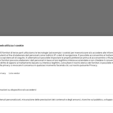
a guida per il posizionamento dei pin, quella per l’inserimento degli
osizione è sempre guidata dagli attacchi a palla sulla mascherina di base
ede con le estrazioni e con il posizionamento degli impianti seguiti dai
estibolare con biomateriali agli impianti del 4 quadrante, e si sceglie
ufficiente stabilità primaria