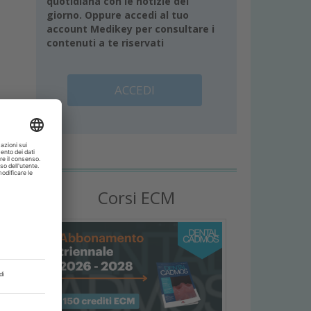
quotidiana con le notizie del
giorno. Oppure accedi al tuo
account Medikey per consultare i
contenuti a te riservati
ACCEDI
Corsi ECM
 di