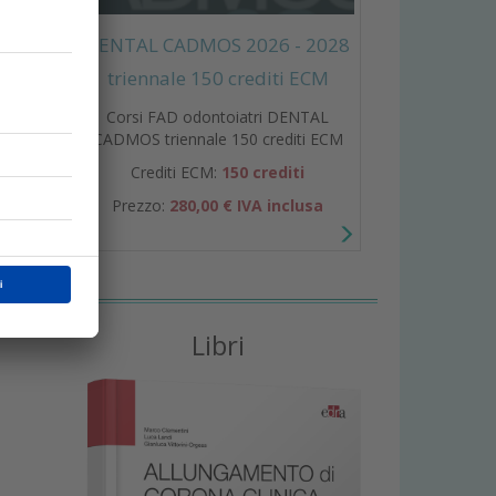
DENTAL CADMOS 2026 - 2028
triennale 150 crediti ECM
Corsi FAD odontoiatri DENTAL
CADMOS triennale 150 crediti ECM
Crediti ECM:
150 crediti
erita
Prezzo:
280,00 € IVA inclusa
ette
Libri