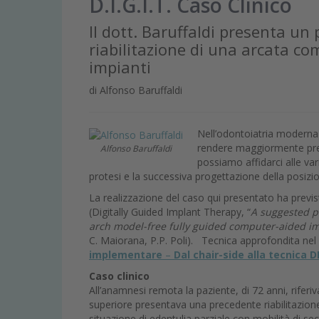
D.I.G.I.T. Caso Clinico
Il dott. Baruffaldi presenta un 
riabilitazione di una arcata co
impianti
di Alfonso Baruffaldi
Nell’odontoiatria modern
rendere maggiormente predic
Alfonso Baruffaldi
possiamo affidarci alle va
protesi e la successiva progettazione della posizi
La realizzazione del caso qui presentato ha previsto
(Digitally Guided Implant Therapy, “
A suggested pr
arch model-free fully guided computer-aided i
C. Maiorana, P.P. Poli). Tecnica approfondita nel
implementare
–
Dal chair-side alla tecnica 
Caso clinico
All’anamnesi remota la paziente, di 72 anni, riferiv
superiore presentava una precedente riabilitazione
situazione di edentulia parziale con mobilità di se