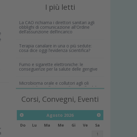
I più letti
La CAO richiama i direttori sanitari agli
obblighi di comunicazione all'Ordine
dell’assunzione dell’incarico
e
e
Terapia canalare in una o più sedute:
cosa dice oggi l’evidenza scientifica?
Fumo e sigarette elettroniche: le
conseguenze per la salute delle gengive
Microbioma orale e collutori agli oli
essenziali: un alleato per il controllo del
biofilm
Corsi, Convegni, Eventi
Agosto
2026
Do
Lu
Ma
Me
Gi
Ve
Sa
,
a
1