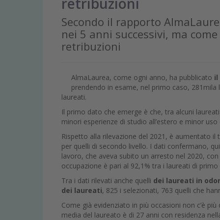
retribuzioni
Secondo il rapporto AlmaLaurea 
nei 5 anni successivi, ma come 
retribuzioni
AlmaLaurea, come ogni anno, ha pubblicato
i
prendendo in esame, nel primo caso, 281mila l
laureati.
Il primo dato che emerge è che, tra alcuni laureati
minori esperienze di studio all’estero e minor uso 
Rispetto alla rilevazione del 2021, è aumentato il ta
per quelli di secondo livello. I dati confermano, q
lavoro, che aveva subito un arresto nel 2020, con l
occupazione è pari al 92,1% tra i laureati di primo li
Tra i dati rilevati anche quelli
dei laureati in odo
dei laureati
, 825 i selezionati, 763 quelli che ha
Come già evidenziato in più occasioni non c’è più 
media del laureato è di 27 anni con residenza nell