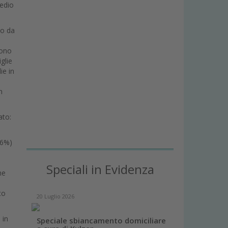
medio
no da
gono
glie
ie in
n
ato:
,6%)
Speciali in Evidenza
he
to
20 Luglio 2026
 in
Speciale sbiancamento domiciliare