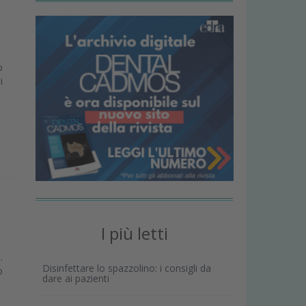
o
i
I più letti
.
Disinfettare lo spazzolino: i consigli da
o
dare ai pazienti