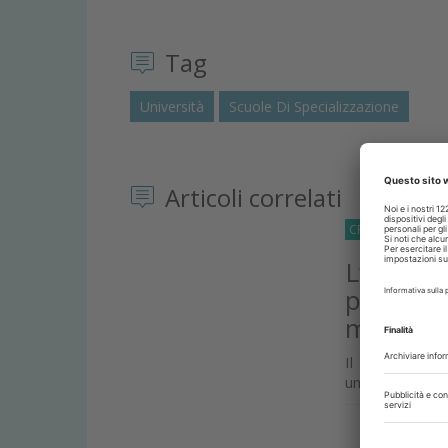
Tag
Università
Scuole Di Specializzazione
Articoli correlati
CRONACA
14 Lu
L’intelli
preparaz
medicina
Il progetto M
un’esperienza 
Approfond