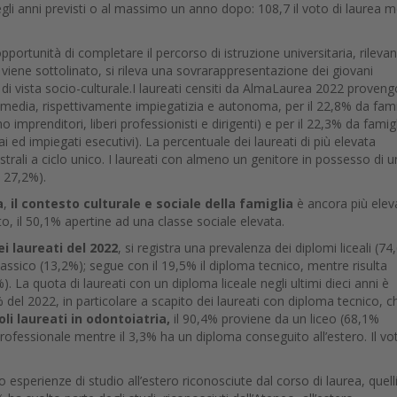
egli anni previsti o al massimo un anno dopo: 108,7 il voto di laurea 
pportunità di completare il percorso di istruzione universitaria, rileva
 viene sottolinato, si rileva una sovrarappresentazione dei giovani
o di vista socio-culturale.I laureati censiti da AlmaLaurea 2022 proven
se media, rispettivamente impiegatizia e autonoma, per il 22,8% da fami
o imprenditori, liberi professionisti e dirigenti) e per il 22,3% da famigl
i ed impiegati esecutivi). La percentuale dei laureati di più elevata
strali a ciclo unico. I laureati con almeno un genitore in possesso di u
il 27,2%).
a
,
il contesto culturale e sociale della famiglia
è ancora più elev
to, il 50,1% apertine ad una classe sociale elevata.
 laureati del 2022
, si registra una prevalenza dei diplomi liceali (74
classico (13,2%); segue con il 19,5% il diploma tecnico, mentre risulta
). La quota di laureati con un diploma liceale negli ultimi dieci anni è
el 2022, in particolare a scapito dei laureati con diploma tecnico, c
li laureati in odontoiatria,
il 90,4% proviene da un liceo (68,1%
 professionale mentre il 3,3% ha un diploma conseguito all’estero. Il vo
o esperienze di studio all’estero riconosciute dal corso di laurea, quelli