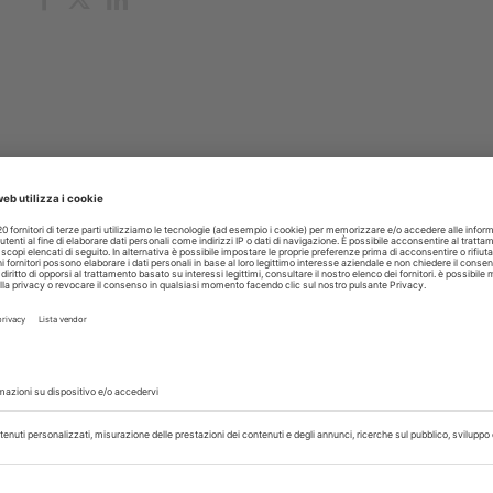
glio 2026
genza artificiale entra nella
ione al semestre aperto 2026 per
 e odontoiatria
OOD coinvolge 44 Atenei, l’obiettivo di offrire agli student
di studio sempre più personalizzata e accessibile
isci