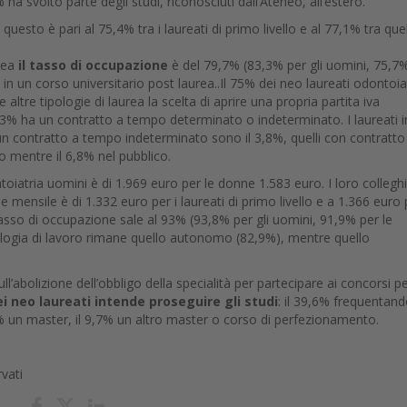
a svolto parte degli studi, riconosciuti dall’Ateneo, all’estero.
, questo
è pari al 75,4% tra i laureati di primo livello e al 77,1% tra quel
urea
il tasso di occupazione
è del 79,7% (83,3% per gli uomini, 75,7
n un corso universitario post laurea..Il 75% dei neo laureati odontoia
tre tipologie di laurea la scelta di aprire una propria partita iva
l 63% ha un contratto a tempo determinato o indeterminato. I laureati i
un contratto a tempo indeterminato sono il 3,8%, quelli con contratto
o mentre il 6,8% nel pubblico.
toiatria uomini è di 1.969 euro per le donne 1.583 euro. I loro colleghi
one mensile è di 1.332 euro per i laureati di primo livello e a 1.366 euro 
l tasso di occupazione sale al 93% (93,8% per gli uomini, 91,9% per le
pologia di lavoro rimane quello autonomo (82,9%), mentre quello
l’abolizione dell’obbligo della specialità per partecipare ai concorsi p
ei neo laureati intende proseguire gli studi
: il 39,6% frequentan
,7% un master, il 9,7% un altro master o corso di perfezionamento.
rvati