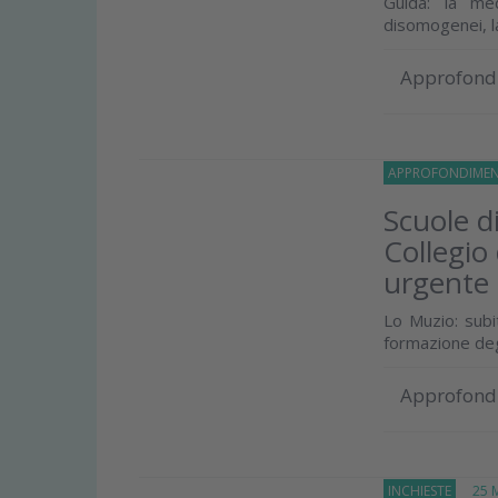
Guida: la me
disomogenei, l
Approfond
APPROFONDIMEN
Scuole di
Collegio
urgente
Lo Muzio: subit
formazione degl
Approfond
INCHIESTE
25 Ma