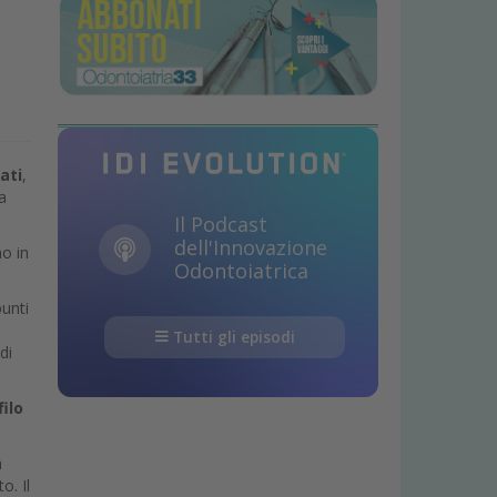
ati
,
a
Il Podcast
dell'Innovazione
no in
Odontoiatrica
punti
Tutti gli episodi
di
filo
à
o. Il