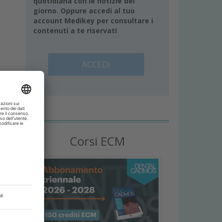
quotidiana con le notizie del
giorno. Oppure accedi al tuo
account Medikey per consultare i
contenuti a te riservati
ACCEDI
Corsi ECM
i