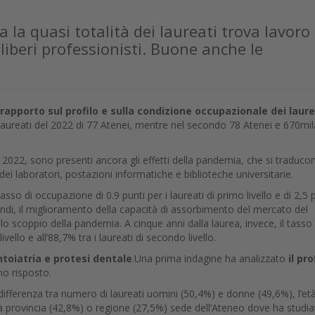
la quasi totalità dei laureati trova lavoro
liberi professionisti. Buone anche le
l rapporto sul profilo e sulla condizione occupazionale dei laure
aureati del 2022 di 77 Atenei, mentre nel secondo 78 Atenei e 670mil
 2022, sono presenti ancora gli effetti della pandemia, che si traduco
dei laboratori, postazioni informatiche e biblioteche universitarie.
sso di occupazione di 0.9 punti per i laureati di primo livello e di 2,5 
uindi, il miglioramento della capacità di assorbimento del mercato del
o scoppio della pandemia. A cinque anni dalla laurea, invece, il tasso 
vello e all’88,7% tra i laureati di secondo livello.
ntoiatria e protesi dentale
.Una prima indagine ha analizzato
il pro
nno risposto.
differenza tra numero di laureati uomini (50,4%) e donne (49,6%), l’et
a provincia (42,8%) o regione (27,5%) sede dell’Ateneo dove ha studiat