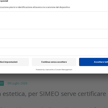
glio 2026
 iscrizioni al Semestre aperto per
 ed Odontoiatria, firmato il Decreto
 allo scorso anno: allungato il periodo di lezioni e più tempo per gl
dare gli esami. La graduatoria nazionale sarà composta da tr
gli esiti degli...
isci
TI
09 Luglio 2026
 estetica, per SIMEO serve certificare