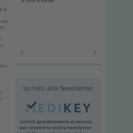
a cura di Kulzer
li di
% per
tri
n
 a
per i
Iscriviti alla Newsletter
er
do
Iscriviti gratuitamente al servizio
per ricevere la nostra newsletter