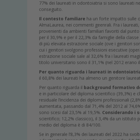
77% dei laureati in odontoiatria si sono laureati n
conseguito.
Il contesto familiare
ha un forte impatto sulle o
AlmaLaurea, nei commenti geenrali. Fra i laureati,
provenienti da ambienti familiari favoriti dal punt
per il 30,9% e per il 22,3% da famiglie della clas
di più elevata estrazione sociale (ove i genitori son
cui i genitori svolgono professioni esecutive (opera
estrazione sociale sale al 32,6% fra i laureati magi
titolo universitario sono il 31,1% (nel 2012 erano 
Per quanto riguarda i laureati in odontoiatri
il 60,8% dei laureati ha almeno un genitore laurea
Per quanto riguarda il
background formativo dei
e in particolare del diploma scientifico (39,3%) e 
residuale l’incidenza dei diplomi professionali (2,8%
aumentata, passando dal 71,4% del 2012 al 74,6% d
sono scesi dal 23,5% al 19,5%.
Considerando i so
scientifico; 12,2% classico), il 3,4% da un istituto
medio del diploma è di 84/100.
Se in generale l’8,3% dei laureati del 2022 ha svolt