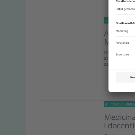
CRONACA
13 Lu
Al via le
Medicina
Novità rispetto
studenti per 
sezioni in base a
Approfond
APPROFONDIMEN
Medicina
i docenti