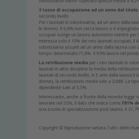
odontoiatria hanno superato questa media: il 9,2% h
I
l tasso di occupazione ad un anno dal titolo
secondo livello.
Per i laureati in odontoiatria, ad un anno dalla la
le donne). Il 6,6% non cerca lavoro o è impegnato i
occupati svolge un lavoro autonomo mentre per le al
interessa solo il 10% dei neo laureati occupati, i
odontoiatria assunti ad un anno dalla laurea con 
tempo determinato l’1,8%. Il 93% lavora nel privat
La retribuzione media
per i neo laureati in odon
laureati in altre discipline la media della retribuzi
laureati di secondo livello. A 5 anni dalla laurea i
donne), la retribuzione media sale a 2.688. La ti
dipendente sale al 5,5%.
Interessante, anche a fronte della recente legge sul
lavorare nel SSN, il dato che indica come
l’81% d
una scuola di specializzazione post laurea, il 21
Copyright © Riproduzione vietata-Tutti i diritti rise