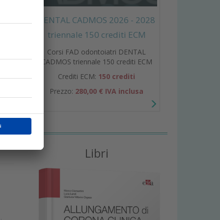
DENTAL CADMOS 2026 - 2028
triennale 150 crediti ECM
Corsi FAD odontoiatri DENTAL
CADMOS triennale 150 crediti ECM
Crediti ECM:
150 crediti
i
Prezzo:
280,00 € IVA inclusa
e
Libri