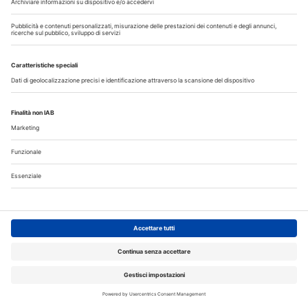
Il flusso di lavoro dell’odontoiatra chairside
Odontoiatria33
Copyright © 2026 - All Rights Reserved
Chi siamo
Autori
Contattaci
Note legali
Privacy
Cerca nel sito
Registrazione MediKey