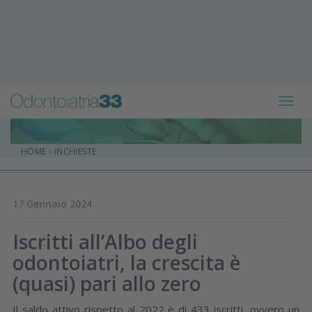
Toggl
navig
HOME
-
INCHIESTE
17 Gennaio 2024
Iscritti all’Albo degli
odontoiatri, la crescita è
(quasi) pari allo zero
Il saldo attivo rispetto al 2022 è di 433 iscritti, ovvero un