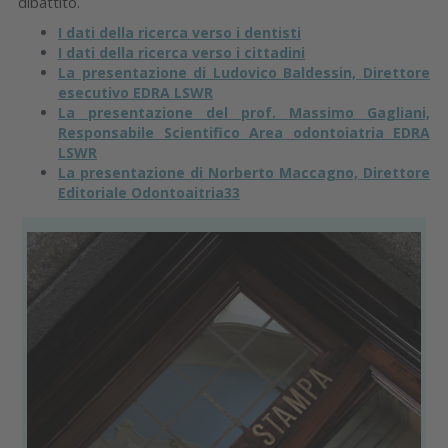
dibattito.
I dati della ricerca verso i dentisti
I dati della ricerca verso i cittadini
La presentazione di Ludovico Baldessin, Direttore
esecutivo EDRA LSWR
La presentazione del prof. Massimo Gagliani,
Responsabile Scientifico Area odontoiatria EDRA
LSWR
La presentazione di Norberto Maccagno, Direttore
Editoriale Odontoaitria33