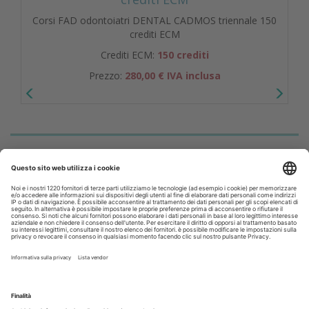
Corsi FAD odontoiatri DENTAL CADMOS triennale 150
crediti ECM
Crediti ECM:
150 crediti
Prezzo:
280,00 € IVA inclusa
Libri