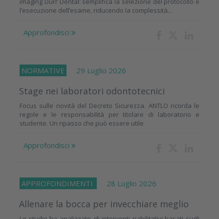
imaging Dürr Dental: semplifica la selezione del protocollo e
l’esecuzione dell’esame, riducendo la complessità...
Approfondisci
NORMATIVE
29 Luglio 2026
Stage nei laboratori odontotecnici
Focus sulle novità del Decreto Sicurezza. ANTLO ricorda le
regole e le responsabilità per titolare di laboratorio e
studente. Un ripasso che può essere utile
Approfondisci
APPROFONDIMENTI
28 Luglio 2026
Allenare la bocca per invecchiare meglio
Lo studio ha analizzato gli interventi riabilitativi basati sugli