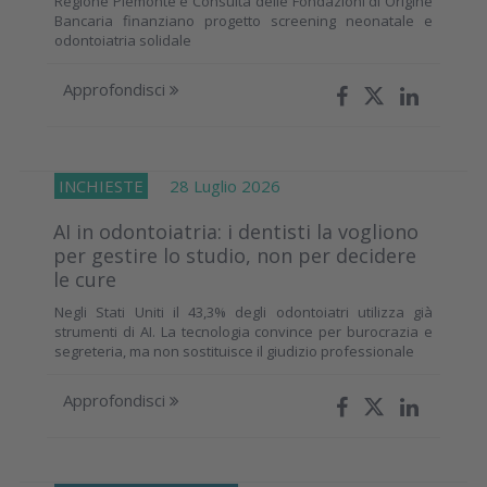
Regione Piemonte e Consulta delle Fondazioni di Origine
Bancaria finanziano progetto screening neonatale e
odontoiatria solidale
Approfondisci
INCHIESTE
28 Luglio 2026
AI in odontoiatria: i dentisti la vogliono
per gestire lo studio, non per decidere
le cure
Negli Stati Uniti il 43,3% degli odontoiatri utilizza già
strumenti di AI. La tecnologia convince per burocrazia e
segreteria, ma non sostituisce il giudizio professionale
Approfondisci