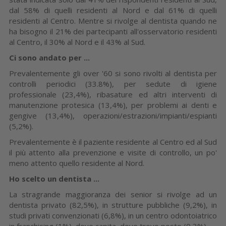
dal 58% di quelli residenti al Nord e dal 61% di quelli
residenti al Centro. Mentre si rivolge al dentista quando ne
ha bisogno il 21% dei partecipanti all'osservatorio residenti
al Centro, il 30% al Nord e il 43% al Sud.
Ci sono andato per ...
Prevalentemente gli over '60 si sono rivolti al dentista per
controlli periodici (33.8%), per sedute di igiene
professionale (23,4%), ribasature ed altri interventi di
manutenzione protesica (13,4%), per problemi ai denti e
gengive (13,4%), operazioni/estrazioni/impianti/espianti
(5,2%).
Prevalentemente è il paziente residente al Centro ed al Sud
il più attento alla prevenzione e visite di controllo, un po'
meno attento quello residente al Nord.
Ho scelto un dentista ...
La stragrande maggioranza dei senior si rivolge ad un
dentista privato (82,5%), in strutture pubbliche (9,2%), in
studi privati convenzionati (6,8%), in un centro odontoiatrico
in franchising (1%), dove capita, dove trovo posto (0,3%).