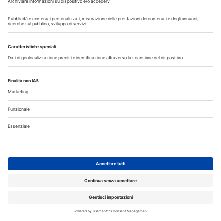
Corsi ECM
DENTAL CADMOS 2026 - 2028 triennale 150
crediti ECM
Corsi FAD odontoiatri DENTAL CADMOS triennale 150
crediti ECM
Crediti ECM:
150 crediti
Prezzo:
280,00 € IVA inclusa