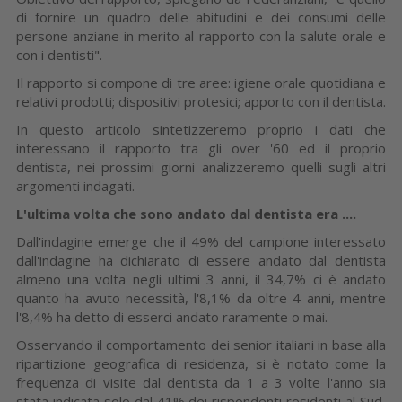
di fornire un quadro delle abitudini e dei consumi delle
persone anziane in merito al rapporto con la salute orale e
con i dentisti".
Il rapporto si compone di tre aree: igiene orale quotidiana e
relativi prodotti; dispositivi protesici; apporto con il dentista.
In questo articolo sintetizzeremo proprio i dati che
interessano il rapporto tra gli over '60 ed il proprio
dentista, nei prossimi giorni analizzeremo quelli sugli altri
argomenti indagati.
L'ultima volta che sono andato dal dentista era ....
Dall'indagine emerge che il 49% del campione interessato
dall'indagine ha dichiarato di essere andato dal dentista
almeno una volta negli ultimi 3 anni, il 34,7% ci è andato
quanto ha avuto necessità, l'8,1% da oltre 4 anni, mentre
l'8,4% ha detto di esserci andato raramente o mai.
Osservando il comportamento dei senior italiani in base alla
ripartizione geografica di residenza, si è notato come la
frequenza di visite dal dentista da 1 a 3 volte l'anno sia
stata indicata solo dal 41% dei rispondenti residenti al Sud,