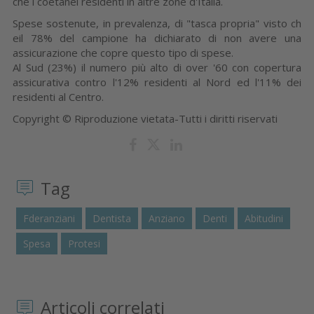
che i coetanei residenti in altre zone d'Italia.
Spese sostenute, in prevalenza, di "tasca propria" visto ch
eil 78% del campione ha dichiarato di non avere una
assicurazione che copre questo tipo di spese.
Al Sud (23%) il numero più alto di over '60 con copertura
assicurativa contro l'12% residenti al Nord ed l'11% dei
residenti al Centro.
Copyright © Riproduzione vietata-Tutti i diritti riservati
Tag
Fderanziani
Dentista
Anziano
Denti
Abitudini
Spesa
Protesi
Articoli correlati