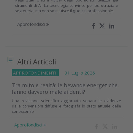
Negli Stati Uniti il 43,3% degli odontoiatri utilizza già
strumenti di AI. La tecnologia convince per burocrazia e
segreteria, ma non sostituisce il giudizio professionale
Approfondisci
Altri Articoli
APPROFONDIMENTI
31 Luglio 2026
Tra mito e realtà: le bevande energetiche
fanno davvero male ai denti?
Una revisione scientifica aggiornata separa le evidenze
dalle convinzioni diffuse e fotografa lo stato attuale delle
conoscenze
Approfondisci