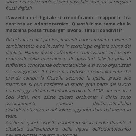
anche nei casi complessi sarà possibile sfruttare al meglio i
flussi digitali.
L'avvento del digitale sta modificando il rapporto tra
dentista ed odontotecnico. Quest'ultimo teme che la
macchina possa "rubargli" lavoro. Timori condivisi?
Gli odontotecnici più lungimiranti hanno iniziato a vivere il
cambiamento e ad investire in tecnologia digitale prima dei
dentisti. Hanno dovuto affrontare "l'intrusione" nei propri
protocolli delle macchine e di operatori talvolta privi di
sufficienti conoscenze odontotecniche, e si sono organizzati
di conseguenza. Il timore più diffuso è probabilmente che
prenda campo la filosofia secondo la quale, grazie alle
macchine, si può trasferire in studio gran parte del lavoro
fino ad oggi affidato all'odontotecnico. In AIOP, almeno fra i
Soci Attivi, non esiste questo problema: i clinici sono
assolutamente convinti dell'insostituibilità
dell'odontotecnico e del valore aggiunto dato dal lavoro in
team.
Anche di questi aspetti parleremo sicuramente durante il
dibattito sull'evoluzione della figura dell'odontotecnico
nell'era digitale previsto a Riccione.