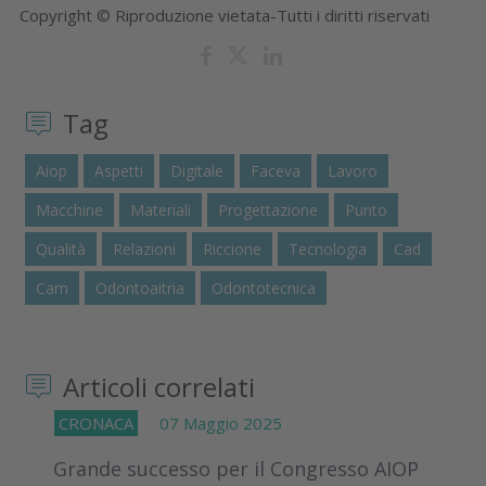
Copyright © Riproduzione vietata-Tutti i diritti riservati
Tag
Aiop
Aspetti
Digitale
Faceva
Lavoro
Macchine
Materiali
Progettazione
Punto
Qualità
Relazioni
Riccione
Tecnologia
Cad
Cam
Odontoaitria
Odontotecnica
Articoli correlati
CRONACA
07 Maggio 2025
Grande successo per il Congresso AIOP