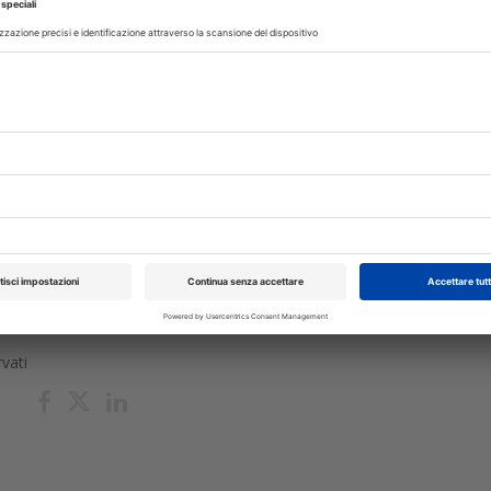
egionale ma anche secondo altri parametri, indispensabili per una v
tie Odontostomatologiche presso l'ateneo Vita -Salute San Raffaele di
n seguito quello di Odontoiatria e Protesi Dentaria presso il San Raffae
i di laurea e le cariche di direttore del Dipartimento di Odontoiatria 
. Nel 2009 è stato chiamato dal ministro Ferruccio Fazio come referent
embro effettivo del Consiglio Superiore di Sanità. Ideatore e
mandazioni cliniche", ha al suo attivo più di cento pubblicazioni con
Collegio dei Docenti Universitari di Discipline Odontostomatologiche.
rvati