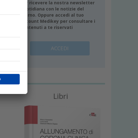
alida
per ricevere la nostra newsletter
quotidiana con le notizie del
giorno. Oppure accedi al tuo
account Medikey per consultare i
contenuti a te riservati
ACCEDI
le;
e di
e
Libri