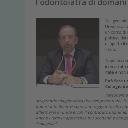
l'odontoiatra di domani
Dal gennaio 
Universitari
un corso di 
politica, da
ricoperto il 
Fazio.
Dopo la con
intervistato
Italia e non 
Può fare u
Collegio de
Personalment
stragrande maggioranza dei componenti del Coll
Importanti obiettivi sono stati raggiunti, altri i
affermare) in unità e con il contributo unanime,
Anche i temi in apparenza più scottanti e che po
"collegiale".