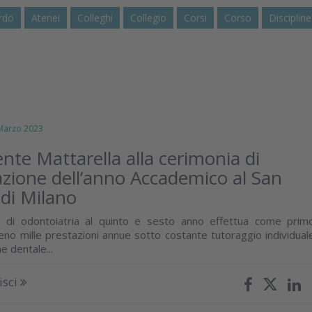
rdo
Atenei
Colleghi
Collegio
Corsi
Corso
Discipline
arzo 2023
ente Mattarella alla cerimonia di
zione dell’anno Accademico al San
 di Milano
 di odontoiatria al quinto e sesto anno effettua come prim
no mille prestazioni annue sotto costante tutoraggio individual
ne dentale...
isci