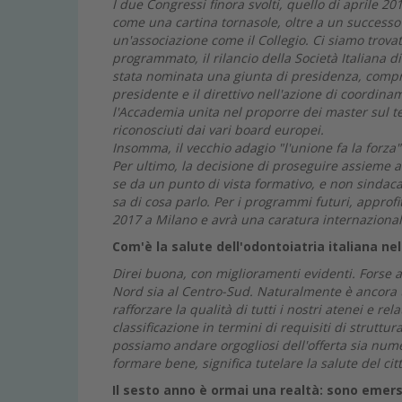
I due Congressi finora svolti, quello di aprile 
come una cartina tornasole, oltre a un success
un'associazione come il Collegio. Ci siamo trovat
programmato, il rilancio della Società Italiana 
stata nominata una giunta di presidenza, compre
presidente e il direttivo nell'azione di coordi
l'Accademia unita nel proporre dei master sul t
riconosciuti dai vari board europei.
Insomma, il vecchio adagio "l'unione fa la forza"
Per ultimo, la decisione di proseguire assieme a
se da un punto di vista formativo, e non sindaca
sa di cosa parlo. Per i programmi futuri, approf
2017 a Milano e avrà una caratura internazional
Com'è la salute dell'odontoiatria italiana ne
Direi buona, con miglioramenti evidenti. Forse 
Nord sia al Centro-Sud. Naturalmente è ancora t
rafforzare la qualità di tutti i nostri atenei e re
classificazione in termini di requisiti di strutt
possiamo andare orgogliosi dell'offerta sia nume
formare bene, significa tutelare la salute del cit
Il sesto anno è ormai una realtà: sono emers