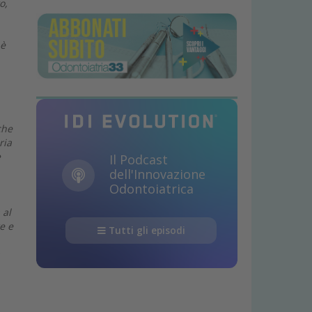
o,
 è
che
ria
e
Il Podcast
dell'Innovazione
Odontoiatrica
 al
e e
Tutti gli episodi