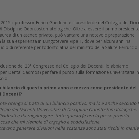
2015 il professor Enrico Gherlone è il presidente del Collegio dei Doc
 di Discipline Odontostomatologiche. Oltre a essere il primo presidente
laurea di un ateneo privato, può vantare una notevole preparazione
ta la sua esperienza in Lungotevere Ripa 1, dove per alcuni anni ha
ruolo di referente per l'odontoiatria del ministro della Salute Ferruccio
clusione del 23° Congresso del Collegio dei Docenti, lo abbiamo
 (per Dental Cadmos) per fare il punto sulla formazione universitaria in
solo.
n bilancio di questo primo anno e mezzo come presidente del
i Docenti?
e ritengo si tratti di un bilancio positivo, ma lo è anche secondo 
egio dei Docenti Universitari di Discipline Odontostomatologiche.
ndividuati e da raggiungere, tutto questo (e ora lo posso proprio
 cosa che mi riempie di orgoglio e soddisfazione.
tevano generare divisioni nella sostanza sono stati risolti in manie