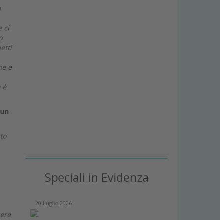
n
 ci
o
etti
he e
 è
 un
to
Speciali in Evidenza
20 Luglio 2026
sere