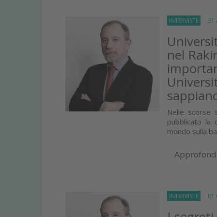
INTERVISTE
31 A
Universit
nel Raki
importan
Universi
sappiano
Nelle scorse 
pubblicato la 
mondo sulla ba
Approfond
INTERVISTE
01 G
I segreti