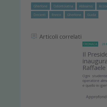
Gherlone
Odontoiatria
Abbiamo
Acco
Docenti
Enrico
Gherlone
Guida
Articoli correlati
CRONACA
28 M
Il Presid
inaugura
Raffaele
Ogni studente
operatore alme
e quello in igie
Approfond