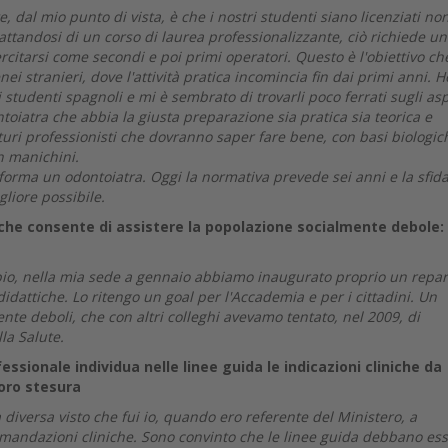
 dal mio punto di vista, è che i nostri studenti siano licenziati no
rattandosi di un corso di laurea professionalizzante, ciò richiede un
citarsi come secondi e poi primi operatori. Questo è l'obiettivo che
 stranieri, dove l'attività pratica incomincia fin dai primi anni. H
studenti spagnoli e mi è sembrato di trovarli poco ferrati sugli asp
ntoiatra che abbia la giusta preparazione sia pratica sia teorica e
uturi professionisti che dovranno saper fare bene, con basi biologic
n manichini.
 forma un odontoiatra. Oggi la normativa prevede sei anni e la sfida
liore possibile.
che consente di assistere la popolazione socialmente debole:
empio, nella mia sede a gennaio abbiamo inaugurato proprio un repar
didattiche. Lo ritengo un goal per l'Accademia e per i cittadini. Un
ente deboli, che con altri colleghi avevamo tentato, nel 2009, di
lla Salute.
ssionale individua nelle linee guida le indicazioni cliniche da
loro stesura
iversa visto che fui io, quando ero referente del Ministero, a
omandazioni cliniche. Sono convinto che le linee guida debbano es