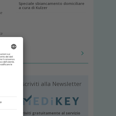
Speciale sbiancamento domiciliare
a cura di Kulzer
re
ra
gio.
amo
di
nche
ale.
Iscriviti alla Newsletter
ano
a
er
re
 non
Iscriviti gratuitamente al servizio