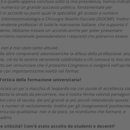
2015 e quello appena concluso sotto la mia presidenza, hanno indicat
o numerico un grande successo politico, fondamentale per
i in accordo su punti quali le specialità, gli accessi a numero
di Odontostomatologia e Chirurgia Maxillo-Facciale (SIOCMF). Inoltre
ndente professori di tutte le macroaree italiane, che supporta il
namento. Abbiamo trovato un accordo anche per poter presentare
erritorio nazionale (possedendone i requisiti) che potranno essere
 non è mai stato tanto attuale.
lle altre componenti odontoiatriche la difesa della professione: an
le, ciò mi fa sentire veramente soddisfatto e chi conosce la mia sto
itto per annunciare che il prossimo Congresso si svolgerà nell'april
e con importantissime novità nel format.
ll'ottica della formazione universitaria?
ancora un po' a macchia di leopardo ma con punte di eccellenza sia
anta la strada da percorrere, ma è nostra ferma volontà perseguir
lativi corsi di laurea, dai più grandi ai più piccoli intendendo questa
ura e numeri di reclutamento. Inoltre per gli insegnamenti postlaurea
rica sia qualitativa: non è da poco, se ricordiamo che formare, e
tadino.
e criticità? Com'è stato accolto da studenti e docenti?