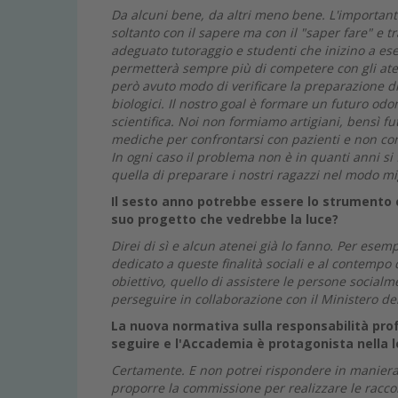
Da alcuni bene, da altri meno bene. L'importante,
soltanto con il sapere ma con il "saper fare" e t
adeguato tutoraggio e studenti che inizino a eser
permetterà sempre più di competere con gli atenei
però avuto modo di verificare la preparazione di 
biologici. Il nostro goal è formare un futuro odo
scientifica. Noi non formiamo artigiani, bensì f
mediche per confrontarsi con pazienti e non co
In ogni caso il problema non è in quanti anni si
quella di preparare i nostri ragazzi nel modo mig
Il sesto anno potrebbe essere lo strumento 
suo progetto che vedrebbe la luce?
Direi di sì e alcun atenei già lo fanno. Per es
dedicato a queste finalità sociali e al contempo 
obiettivo, quello di assistere le persone socialm
perseguire in collaborazione con il Ministero
de
La nuova normativa sulla responsabilità profe
seguire e l'Accademia è protagonista nella 
Certamente. E non potrei rispondere in maniera d
proporre la commissione per realizzare le racc