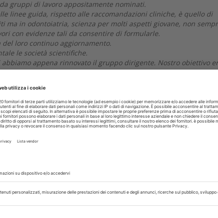
e da gruppi di lavoro appositamente nominati.
elle linee guida, rispetto alle raccomandazioni cliniche, è quello di
niti ma in odontoiatria, scienza per molti aspetti giovane, non semp
vori con evidenze tali da consentire di formularle.
tà del loro continuo aggiornamento.
le le società scientifiche.
ui abbiamo appena rinnovato il gruppo dirigente. Nostro obiettivo e
imi anni Cinquanta dalla quale, non dimentichiamolo, è nato il Colle
legio dei Docenti e casa comune anche per tutti i chirurghi orali e
riguardo.
 dei test di ammissione e il numero di posti disponibili. Dobbi
he dopo esserci adoperati per conoscere i fabbisogni regionali, è 
o allo scorso anno. Vogliamo ritornare ai livelli di due anni fa, a
 come per i medici, di odontoiatri a causa del ricambio generazion
 nostri corsi di laurea quando vi sono studenti italiani che si form
ltre 400 i titoli riconosciuti nel 2015 secondo l'inchiesta realizzata d
neolaureati sono figli di colleghi che scelgono Spagna o Romania p
ni (per fortuna pochi) siano figli di quei colleghi che tuonano a favo
inori, vediamo di far sì che i posti disponibili siano determinati