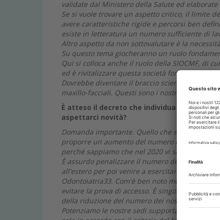
validate dal Ministero della Salute ed elaborat
Se si vuole trovare un aspetto critico, il limite d
avere caratteristiche rigide e percorsi ben defi
esiste in letteratura un numero sufficiente di la
Altro aspetto da non sottovalutare è la necessi
Su questo tema giocheranno un ruolo fondamenta
Qui si colloca anche il ruolo della SIOCMF, di c
ed è rivitalizzare questa società fondata nei pr
Dovrebbe diventare il braccio scientifico del Col
maxillo-facciali. Questi sono i nostri progetti al 
È atteso il decreto che individua le modalità
aspettarci novità?
Domanda importante. Quello che si è deciso, anc
proporre un aumento del numero dei posti rispett
perché sappiamo che nel 2020 vi sarà necessità,
È assurdo penalizzare il numero degli accessi ai
all'estero per poi venire a esercitare in Italia. O
Odontoiatria33. Com'è ben noto molti di questi 
evitare la prova di accesso. È singolare che alcu
della riduzione del numero dei nostri accessi.
Potenziamo le nostre sedi supportando anche le m