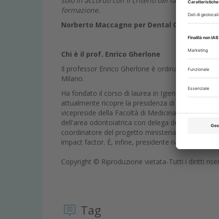
solo in accordo con il criterio del fabbisogno r
formazione.
Norberto Maccagno per Dental Cadmos
Chi è il prof. Enrico Gherlone
Il professor Enrico Gherlone è ordinario di Malat
Milano.
Ha fondato il corso di laurea in Igiene Dentale e i
attualmente ricopre la presidenza di ambedue i cors
vicepreside della Facoltà di Medicina e Chirurgia
dell'area odontoiatrica con delega del governo e m
coordinatore del progetto ministeriale delle "racco
impact factor. È, infine, presidente nazionale del 
Copyright © Riproduzione vietata-Tutti i diritti rise
Tag