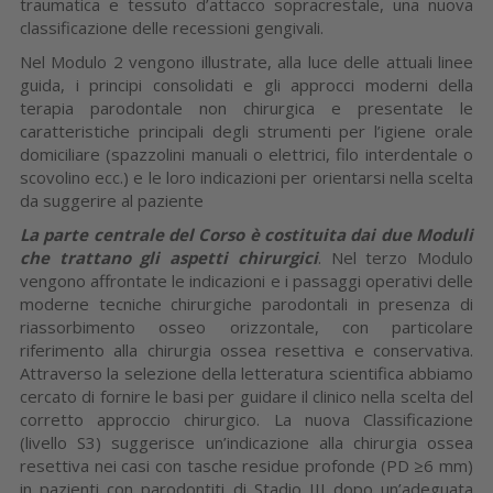
traumatica e tessuto d’attacco sopracrestale, una nuova
classificazione delle recessioni gengivali.
Nel Modulo 2 vengono illustrate, alla luce delle attuali linee
guida, i principi consolidati e gli approcci moderni della
terapia parodontale non chirurgica e presentate le
caratteristiche principali degli strumenti per l’igiene orale
domiciliare (spazzolini manuali o elettrici, filo interdentale o
scovolino ecc.) e le loro indicazioni per orientarsi nella scelta
da suggerire al paziente
La parte centrale del Corso è costituita dai due Moduli
che trattano gli aspetti chirurgici
. Nel terzo Modulo
vengono affrontate le indicazioni e i passaggi operativi delle
moderne tecniche chirurgiche parodontali in presenza di
riassorbimento osseo orizzontale, con particolare
riferimento alla chirurgia ossea resettiva e conservativa.
Attraverso la selezione della letteratura scientifica abbiamo
cercato di fornire le basi per guidare il clinico nella scelta del
corretto approccio chirurgico. La nuova Classificazione
(livello S3) suggerisce un’indicazione alla chirurgia ossea
resettiva nei casi con tasche residue profonde (PD ≥6 mm)
in pazienti con parodontiti di Stadio III dopo un’adeguata