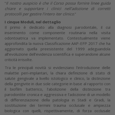
“
Il nostro auspicio è che il Corso possa fornire linee guida
chiare e supportare i clinici nell’adozione di corretti
protocolli per gestire l’intero iter clinico
.”
I cinque Moduli, nel dettaglio
Il primo è dedicato alla diagnosi parodontale, il cui
inserimento come componente routinaria nella visita
odontoiatrica va implementato. Contestualmente viene
approfondita la nuova Classificazione AAP-EFP 2017 che ha
aggiornato quella preesistente del 1999 adeguandola
all’evoluzione dell’evidenza scientifica e superandone alcune
criticità irrisolte.
Tra le principali novità si evidenziano l’introduzione delle
malattie peri-implantari, la chiara definizione di stato di
salute gengivale a livello istologico e clinico, la distinzione
della gengivite in due sole categorie in base al rapporto con
il biofilm batterico, l’abolizione della distinzione tra
parodontite cronica e aggressiva e l’adozione di un modello
di differenziazione della patologia in Stadi e Gradi, la
sostituzione dei termini trauma occlusale e ampiezza
biologica con quelli, rispettivamente, di forza occlusale