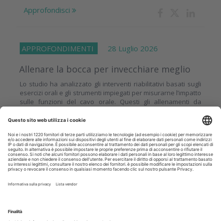
Approfondisci
APPROFONDIMENTI
28 Luglio 2026
Allenare la bocca per invecchiare meglio
Lo studio ha analizzato gli interventi riabilitativi basati sugli
esercizi orali e gli strumenti impiegati per misurarne l’impatto
sulle funzioni del cavo orale. Questi gli allenamenti da
insegnare...
Approfondisci
INCHIESTE
28 Luglio 2026
AI in odontoiatria: i dentisti la vogliono
per gestire lo studio, non per decidere le
cure