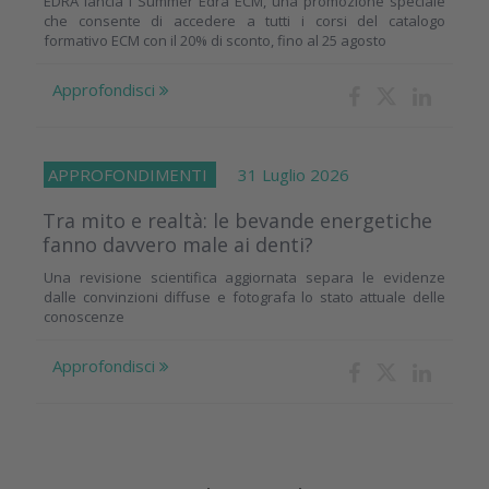
EDRA lancia i Summer Edra ECM, una promozione speciale
che consente di accedere a tutti i corsi del catalogo
formativo ECM con il 20% di sconto, fino al 25 agosto
Approfondisci
APPROFONDIMENTI
31 Luglio 2026
Tra mito e realtà: le bevande energetiche
fanno davvero male ai denti?
Una revisione scientifica aggiornata separa le evidenze
dalle convinzioni diffuse e fotografa lo stato attuale delle
conoscenze
Approfondisci