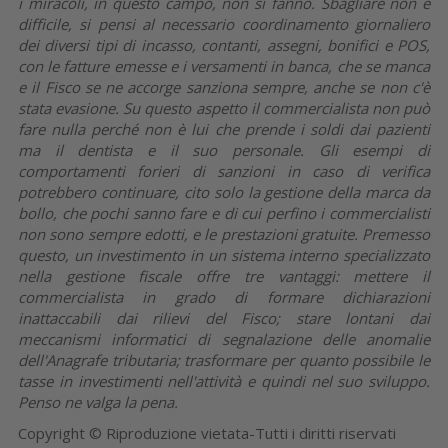
i miracoli, in questo campo, non si fanno. Sbagliare non è
difficile, si pensi al necessario coordinamento giornaliero
dei diversi tipi di incasso, contanti, assegni, bonifici e POS,
con le fatture emesse e i versamenti in banca, che se manca
e il Fisco se ne accorge sanziona sempre, anche se non c'è
stata evasione. Su questo aspetto il commercialista non può
fare nulla perché non è lui che prende i soldi dai pazienti
ma il dentista e il suo personale. Gli esempi di
comportamenti forieri di sanzioni in caso di verifica
potrebbero continuare, cito solo la gestione della marca da
bollo, che pochi sanno fare e di cui perfino i commercialisti
non sono sempre edotti, e le prestazioni gratuite. Premesso
questo, un investimento in un sistema interno specializzato
nella gestione fiscale offre tre vantaggi: mettere il
commercialista in grado di formare dichiarazioni
inattaccabili dai rilievi del Fisco; stare lontani dai
meccanismi informatici di segnalazione delle anomalie
dell'Anagrafe tributaria; trasformare per quanto possibile le
tasse in investimenti nell'attività e quindi nel suo sviluppo.
Penso ne valga la pena.
Copyright © Riproduzione vietata-Tutti i diritti riservati