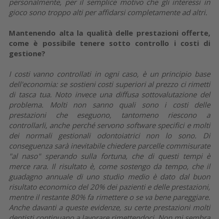
personalmente, per il semplice motivo che gli interessi in
gioco sono troppo alti per affidarsi completamente ad altri.
Mantenendo alta la qualità delle prestazioni offerte,
come è possibile tenere sotto controllo i costi di
gestione?
I costi vanno controllati in ogni caso, è un principio base
dell'economia: se sostieni costi superiori al prezzo ci rimetti
di tasca tua. Noto invece una diffusa sottovalutazione del
problema. Molti non sanno quali sono i costi delle
prestazioni che eseguono, tantomeno riescono a
controllarli, anche perché servono software specifici e molti
dei normali gestionali odontoiatrici non lo sono. Di
conseguenza sarà inevitabile chiedere parcelle commisurate
"al naso" sperando sulla fortuna, che di questi tempi è
merce rara. Il risultato è, come sostengo da tempo, che il
guadagno annuale di uno studio medio è dato dal buon
risultato economico del 20% dei pazienti e delle prestazioni,
mentre il restante 80% fa rimettere o se va bene pareggiare.
Anche davanti a queste evidenze, su certe prestazioni molti
dentisti continuano a lavorare rimettendoci. Non mi sembra