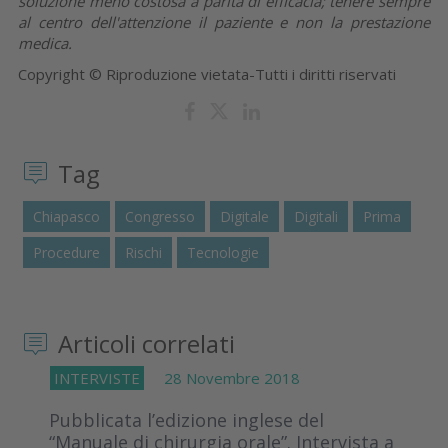
soluzione meno costosa a parità di efficacia; tenere sempre
al centro dell'attenzione il paziente e non la prestazione
medica.
Copyright © Riproduzione vietata-Tutti i diritti riservati
Tag
Chiapasco
Congresso
Digitale
Digitali
Prima
Procedure
Rischi
Tecnologie
Articoli correlati
INTERVISTE
28 Novembre 2018
Pubblicata l’edizione inglese del
“Manuale di chirurgia orale”. Intervista a