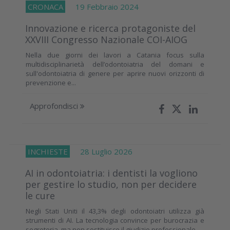
CRONACA
19 Febbraio 2024
Innovazione e ricerca protagoniste del
XXVIII Congresso Nazionale COI-AIOG
Nella due giorni dei lavori a Catania focus sulla
multidisciplinarietà dell’odontoiatria del domani e
sull'odontoiatria di genere per aprire nuovi orizzonti di
prevenzione e...
Approfondisci
INCHIESTE
28 Luglio 2026
AI in odontoiatria: i dentisti la vogliono
per gestire lo studio, non per decidere
le cure
Negli Stati Uniti il 43,3% degli odontoiatri utilizza già
strumenti di AI. La tecnologia convince per burocrazia e
segreteria, ma non sostituisce il giudizio professionale