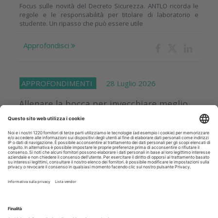
Focus sulle novità del Decreto Sicurezza. ANTLO ricorda le
regole e le responsabilità per titolare di laboratorio e
studente. Un ripasso che può essere utile
Approfondisci
APPROFONDIMENTI
28 Luglio 2026
Allenare la bocca per invecchiare meglio
Lo studio ha analizzato gli interventi riabilitativi basati sugli
esercizi orali e gli strumenti impiegati per misurarne l’impatto
sulle funzioni del cavo orale. Questi gli allenamenti da
insegnare...
Approfondisci
CRONACA
28 Luglio 2026