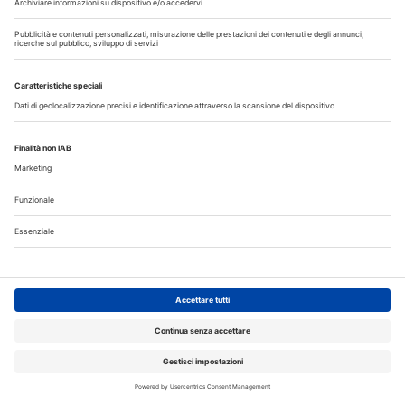
L’ offerta didattica di IRIS Academy per
l’acquisizione di moderni approcci alle
terapie odontoiatriche
Ogni giorno medicina e odontoiatria fanno passi avanti
sviluppando nuovi approcci terapeutici e tecnologie che
consentono di proporre ai pazienti riabilitazioni sempre più
veloci e...
Approfondisci
Corsi ECM