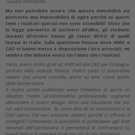
causare immobilità.
Ma non potrebbe essere che questa immobilità sia
piuttosto una impossibilità di agire perché su questi
temi i risultati sperati non sono ottenibili? Visto che
la legge permette di iscriversi all'Albo, gli studenti
laureati all'estero hanno gli stessi diritti di quelli
laureai in Italia. Sulla questione Pessoa dove ANDI e
CAO vi hanno messo a disposizione i loro avvocati, mi
sembra che abbiate avuto sia l'aiuto che i risultati.
Certo, siamo molto grati ad ANDI ed alla CAO per l'impegno
profuso nella vicenda Pessoa, d'altro canto ci piacerebbe
vedere una azione concreta anche su temi come quello
delle lauree estere.
Il nostro scritto pubblicato aveva l'obiettivo di aprire un
dibattito rivolto all'odontoiatria professionale, vogliamo
denunciare il nostro disagio verso una situazione che per
noi sarà insostenibile. Se come dice lei le associazioni e la
CAO sanno che non possono aiutarci perché ci offrono il
sostegno? Certamente la possibilità di partecipare agli Stati
Generali dell'odontoiatra ci permetterà di confrontarci su
questi temi e di ottenere qualcosa più di una promessa.