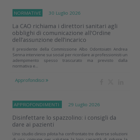
NORMATIVE
30 Luglio 2026
La CAO richiama i direttori sanitari agli
obblighi di comunicazione all'Ordine
dell’assunzione dell’incarico
Il presidente della Commissione Albo Odontoiatri Andrea
Senna interviene sui social per ricordare ai professionisti un
adempimento spesso trascurato ma previsto dalla
normativa e...
Approfondisci
APPROFONDIMENTI
29 Luglio 2026
Disinfettare lo spazzolino: i consigli da
dare ai pazienti
Uno studio clinico pilota ha confrontato tre diverse soluzioni
di uso comune per valutare la loro capacità di ridurre la